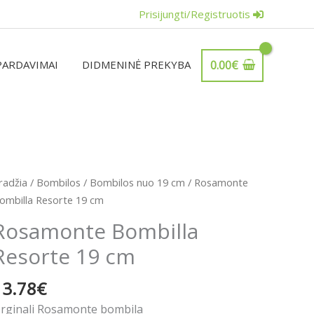
Prisijungti/Registruotis
PARDAVIMAI
DIDMENINĖ PREKYBA
0.00
€
rodukto
radžia
/
Bombilos
/
Bombilos nuo 19 cm
/ Rosamonte
iekis:
ombilla Resorte 19 cm
osamonte
Rosamonte Bombilla
ombilla
Resorte 19 cm
esorte
9
13.78
€
m
rginali Rosamonte bombila