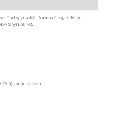
u. Turi spyruoklės formos filtrą, todėl po
ėklo (spyruoklės).
7106): pirkimo dieną.