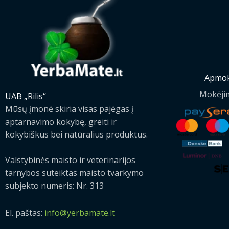
Apmok
Mokėji
UAB „Rilis“
Mūsų įmonė skiria visas pajėgas į
aptarnavimo kokybę, greiti ir
kokybiškus bei natūralius produktus.
Valstybinės maisto ir veterinarijos
tarnybos suteiktas maisto tvarkymo
subjekto numeris: Nr. 313
El. paštas:
info@yerbamate.lt