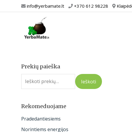
Pereiti
info@yerbamate.lt
+370 612 98228
Klaipėd
prie
turinio
Prekių paieška
I
e
Ieškoti
š
k
o
Rekomeduojame
t
Pradedantiesiems
i
Norintiems energijos