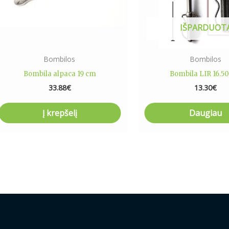
IŠPARDUOT
Bombilos
Bombilos
Bombila alpaca 19 cm
Bombila LIR 16.5
33.88
€
13.30
€
Į krepšelį
Daugiau