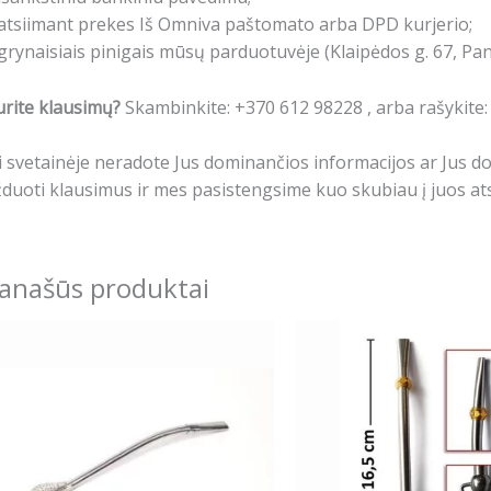
atsiimant prekes Iš Omniva paštomato arba DPD kurjerio;
grynaisiais pinigais mūsų parduotuvėje (Klaipėdos g. 67, Pa
rite klausimų?
Skambinkite: +370 612 98228 , arba rašykite
i svetainėje neradote Jus dominančios informacijos ar Jus 
duoti klausimus ir mes pasistengsime kuo skubiau į juos ats
anašūs produktai