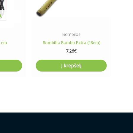
A
Bombilos
0 cm
Bombilla Bambu Extra (18cm)
7.26
€
Į krepšelį