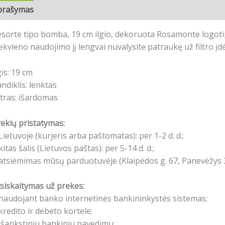
prašymas
Atsiliepimai (0)
sorte tipo bomba, 19 cm ilgio, dekoruota Rosamonte logotip
ekvieno naudojimo jį lengvai nuvalysite patraukę už filtro įd
gis: 19 cm
ndiklis: lenktas
ltras: išardomas
ekių pristatymas:
Lietuvoje (kurjeris arba paštomatas): per 1-2 d. d.;
kitas šalis (Lietuvos paštas): per 5-14 d. d.;
atsiėmimas mūsų parduotuvėje (Klaipėdos g. 67, Panevėžys 3
siskaitymas už prekes:
naudojant banko internetinės bankininkystės sistemas;
kredito ir debeto kortele;
išankstiniu bankiniu pavedimu;