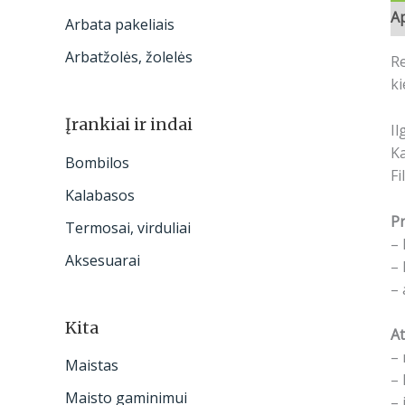
A
Arbata pakeliais
Arbatžolės, žolelės
Re
ki
Įrankiai ir indai
Il
Ka
Bombilos
Fi
Kalabasos
Pr
Termosai, virduliai
– 
Aksesuarai
– 
– 
Kita
At
– 
Maistas
– 
Maisto gaminimui
– 