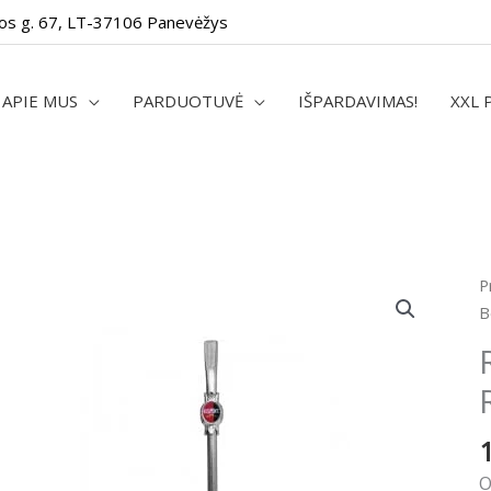
os g. 67, LT-37106 Panevėžys
APIE MUS
PARDUOTUVĖ
IŠPARDAVIMAS!
XXL 
p
P
k
B
R
B
R
1
c
O