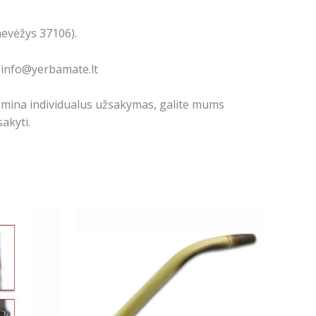
nevėžys 37106).
: info@yerbamate.lt
domina individualus užsakymas, galite mums
akyti.