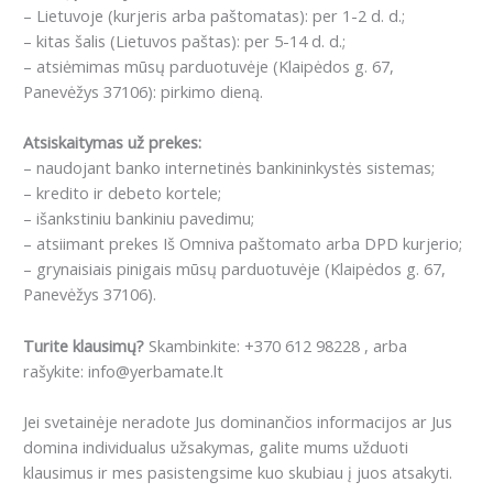
– Lietuvoje (kurjeris arba paštomatas): per 1-2 d. d.;
– kitas šalis (Lietuvos paštas): per 5-14 d. d.;
– atsiėmimas mūsų parduotuvėje (Klaipėdos g. 67,
Panevėžys 37106): pirkimo dieną.
Atsiskaitymas už prekes:
– naudojant banko internetinės bankininkystės sistemas;
– kredito ir debeto kortele;
– išankstiniu bankiniu pavedimu;
– atsiimant prekes Iš Omniva paštomato arba DPD kurjerio;
– grynaisiais pinigais mūsų parduotuvėje (Klaipėdos g. 67,
Panevėžys 37106).
Turite klausimų?
Skambinkite: +370 612 98228 , arba
rašykite: info@yerbamate.lt
Jei svetainėje neradote Jus dominančios informacijos ar Jus
domina individualus užsakymas, galite mums užduoti
klausimus ir mes pasistengsime kuo skubiau į juos atsakyti.