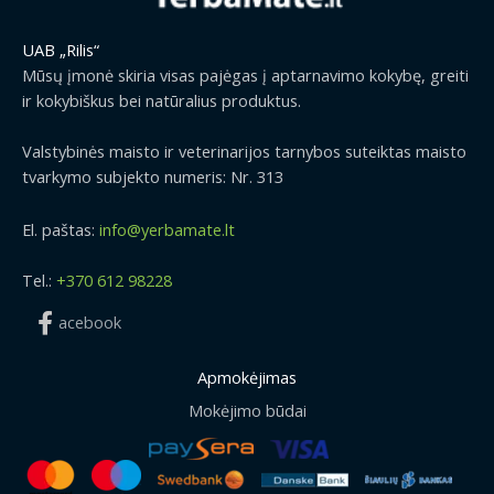
9
€
UAB „Rilis“
t
Mūsų įmonė skiria visas pajėgas į aptarnavimo kokybę, greiti
h
ir kokybiškus bei natūralius produktus.
r
o
Valstybinės maisto ir veterinarijos tarnybos suteiktas maisto
u
tvarkymo subjekto numeris: Nr. 313
g
h
1
El. paštas:
info@yerbamate.lt
6
.
Tel.:
+370 612 98228
9
9
acebook
€
Apmokėjimas
Mokėjimo būdai