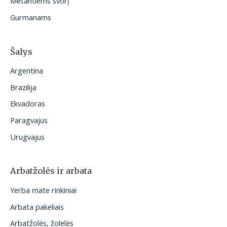
Metantiems svorį
Gurmanams
Šalys
Argentina
Brazilija
Ekvadoras
Paragvajus
Urugvajus
Arbatžolės ir arbata
Yerba mate rinkiniai
Arbata pakeliais
Arbatžolės, žolelės