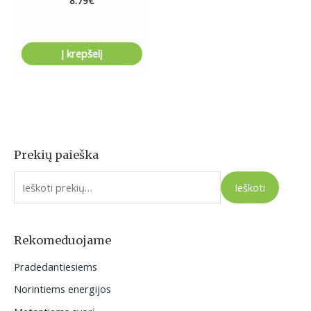
8.79
€
Į krepšelį
Prekių paieška
I
e
Ieškoti
š
k
o
Rekomeduojame
t
Pradedantiesiems
i
Norintiems energijos
: