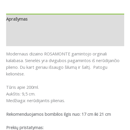
Aprašymas
Papildoma informacija
Atsiliepimai (0)
Modernaus dizaino ROSAMONTE gamintojo orginali
kalabasa. Sienelės yra dvigubos pagamintos iš nerūdijančio
plieno. Du kart geriau išsaugo šilumą ir šaltį. Patogu
kelionėse.
Tūris apie 200ml.
Aukštis: 9,5 cm.
Medžiaga: nerūdijantis plienas.
Rekomenduojamos bombilos ilgis nuo: 17 cm iki 21 cm
Prekių pristatymas: