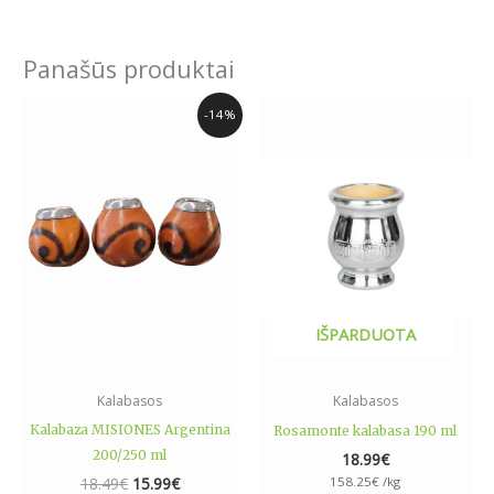
Panašūs produktai
Original
Current
-14%
price
price
was:
is:
18.49€.
15.99€.
IŠPARDUOTA
Kalabasos
Kalabasos
Kalabaza MISIONES Argentina
Rosamonte kalabasa 190 ml
200/250 ml
18.99
€
18.49
€
15.99
€
158.25
€
/kg