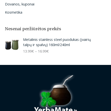
Dovanos, kuponai
Kosmetika
Nesenai peržiūrėtos prekės
P
Metalinis stainless steel puodukas (įvairių
r
talpų ir spalvų) 160ml/240ml
i
13.99
€
–
16.99
€
c
e
r
a
n
g
e
:
1
3
.
9