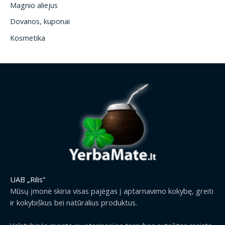
Magnio aliejus
Dovanos, kuponai
Kosmetika
UAB „Rilis“
Mūsų įmonė skiria visas pajėgas į aptarnavimo kokybę, greiti
ir kokybiškus bei natūralius produktus.