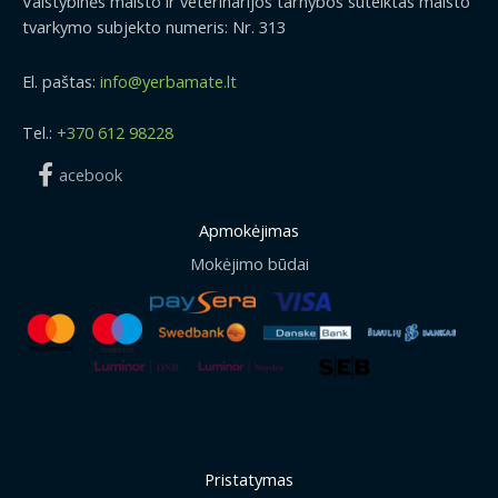
Valstybinės maisto ir veterinarijos tarnybos suteiktas maisto
tvarkymo subjekto numeris: Nr. 313
El. paštas:
info@yerbamate.lt
Tel.:
+370 612 98228
acebook
Apmokėjimas
Mokėjimo būdai
Pristatymas