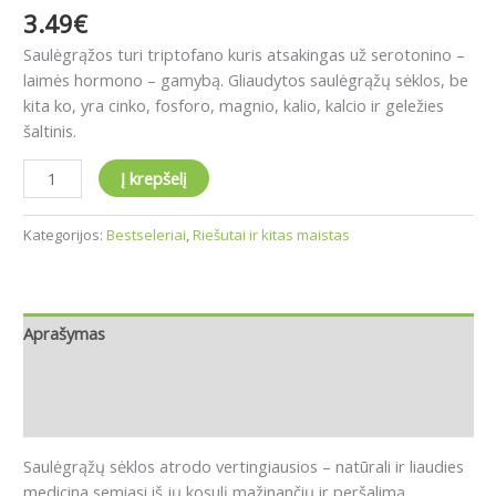
3.49
€
Saulėgrąžos turi
triptofano kuris atsakingas už serotonino –
laimės hormono – gamybą.
Gliaudytos saulėgrąžų sėklos, be
kita ko, yra cinko, fosforo, magnio, kalio, kalcio ir geležies
šaltinis.
Į krepšelį
Kategorijos:
Bestseleriai
,
Riešutai ir kitas maistas
Aprašymas
Papildoma informacija
Atsiliepimai (0)
Saulėgrąžų sėklos atrodo vertingiausios – natūrali ir liaudies
medicina semiasi iš jų kosulį mažinančių ir peršalimą