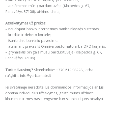
– atsiėmimas mūsų parduotuvėje (Klaipėdos g. 67,
Panevėžys 37106): pirkimo dieną.
Atsiskaitymas už prekes:
– naudojant banko internetinės bankininkystės sistemas;
– kredito ir debeto kortele;
– išankstiniu bankiniu pavedimu;
– atsiimant prekes Iš Omniva paštomato arba DPD kurjerio;
– grynaisiais pinigais mūsų parduotuvėje (Klaipėdos g. 67,
Panevėžys 37106).
Turite klausimų?
Skambinkite: +370 612 98228 , arba
rašykite: info@yerbamate.lt
Jei svetainėje neradote Jus dominančios informacijos ar Jus
domina individualus užsakymas, galite mums užduoti
klausimus ir mes pasistengsime kuo skubiau į juos atsakyti.