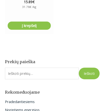
15.89
€
31.78
€
/kg
Į krepšelį
Prekių paieška
I
e
Ieškoti
š
k
o
Rekomeduojame
t
Pradedantiesiems
i
Norintiems energijos