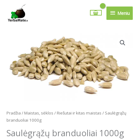
Pereiti
Meniu
prie
Meniu
turinio
produkto
kiekis:
Saulėgrąžų
branduoliai
1000g
Pradžia
/
Maistas, sėklos
/
Riešutai ir kitas maistas
/ Saulėgrąžų
branduoliai 1000g
Saulėgrąžų branduoliai 1000g