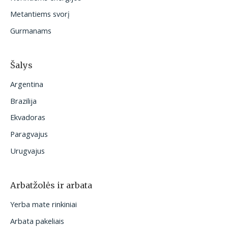
:
Metantiems svorį
Gurmanams
Šalys
Argentina
Brazilija
Ekvadoras
Paragvajus
Urugvajus
Arbatžolės ir arbata
Yerba mate rinkiniai
Arbata pakeliais