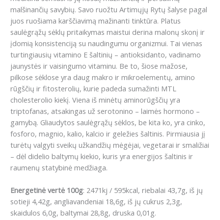
malšinančių savybių.
Savo ruožtu Artimųjų Rytų šalyse pagal
juos ruošiama karščiavimą mažinanti tinktūra.
Platus
saulėgrąžų sėklų pritaikymas maistui derina malonų skonį ir
įdomią konsistenciją su naudingumu organizmui.
Tai vienas
turtingiausių vitamino E šaltinių – antioksidanto, vadinamo
jaunystės ir vaisingumo vitaminu.
Be to, šiose mažose,
pilkose sėklose yra daug makro ir mikroelementų, amino
rūgščių ir fitosterolių, kurie padeda sumažinti MTL
cholesterolio kiekį.
Viena iš minėtų aminorūgščių yra
triptofanas, atsakingas už serotonino – laimės hormono –
gamybą.
Gliaudytos saulėgrąžų sėklos, be kita ko, yra cinko,
fosforo, magnio, kalio, kalcio ir geležies šaltinis.
Pirmiausia jį
turėtų valgyti sveikų užkandžių mėgėjai, vegetarai ir smaližiai
– dėl didelio baltymų kiekio, kuris yra energijos šaltinis ir
raumenų statybinė medžiaga.
Energetinė vertė 100g
: 2471kj / 595kcal, riebalai 43,7g, iš jų
sotieji 4,42g, angliavandeniai 18,6g, iš jų cukrus 2,3g,
skaidulos 6,0g, baltymai 28,8g, druska 0,01g.