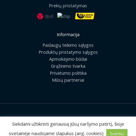
Prekių pristatymas
Informacija
Paslaugų teikimo sąlygos
Produktų pristatymo sąlygos
Apmokėjimo būdai
Grąžinimo tvarka
Privatumo politika
Mūsų partneriai
2026 © Visos teisės saugomos | UAB „Rilis“
Siekdami užtikrinti geriausią Jūsų naršymo patirtį, šioje
svetainėje naudojame slapukus (ang. cookies)
Sutinku
Sprendimas:
MEDIAERN