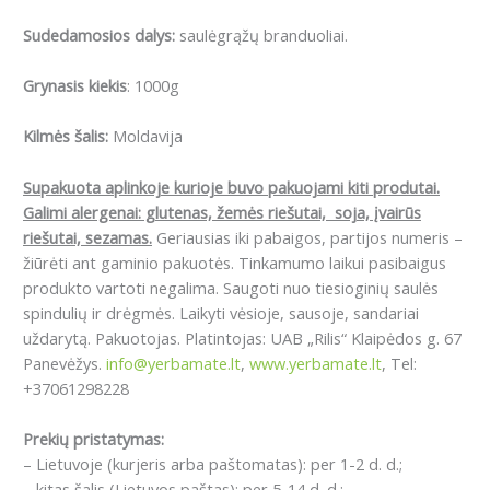
Sudedamosios dalys:
saulėgrąžų branduoliai.
Grynasis kiekis
: 1000g
Kilmės šalis:
Moldavija
Supakuota aplinkoje kurioje buvo pakuojami kiti produtai.
Galimi alergenai: g
lutenas, žemės riešutai, soja, įvairūs
riešutai, sezamas.
Geriausias iki pabaigos, partijos numeris –
žiūrėti ant gaminio pakuotės. Tinkamumo laikui pasibaigus
produkto vartoti negalima. Saugoti nuo tiesioginių saulės
spindulių ir drėgmės. Laikyti vėsioje, sausoje, sandariai
uždarytą. Pakuotojas. Platintojas: UAB „Rilis“ Klaipėdos g. 67
Panevėžys.
info@yerbamate.lt
,
www.yerbamate.lt
, Tel:
+37061298228
Prekių pristatymas:
– Lietuvoje (kurjeris arba paštomatas): per 1-2 d. d.;
– kitas šalis (Lietuvos paštas): per 5-14 d. d.;