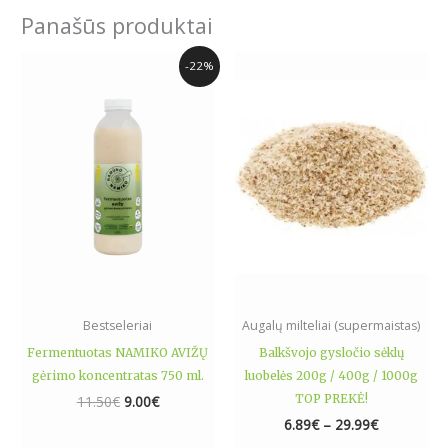
Panašūs produktai
Original
Current
Price
This
-22%
price
price
range:
product
was:
is:
6.89€
has
11.50€.
9.00€.
through
29.99€
multiple
variants.
The
options
may
be
chosen
on
the
Bestseleriai
Augalų milteliai (supermaistas)
product
Fermentuotas NAMIKO AVIŽŲ
Balkšvojo gysločio sėklų
page
gėrimo koncentratas 750 ml.
luobelės 200g / 400g / 1000g
TOP PREKĖ!
11.50
€
9.00
€
6.89
€
–
29.99
€