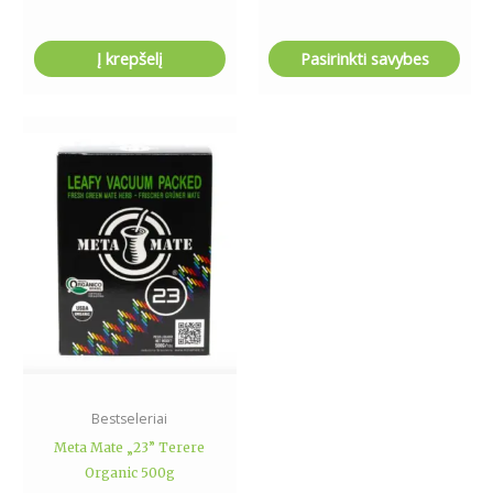
Į krepšelį
Pasirinkti savybes
Bestseleriai
Meta Mate „23” Terere
Organic 500g