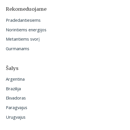
o
Rekomeduojame
t
Pradedantiesiems
i
Norintiems energijos
:
Metantiems svorį
Gurmanams
Šalys
Argentina
Brazilija
Ekvadoras
Paragvajus
Urugvajus