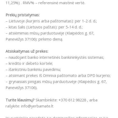
11,25%) . RMV% – referensinė maistinė vertė.
Prekių pristatymas:
– Lietuvoje (kurjeris arba paštomatas): per 1-2 d. d.;
– kitas šalis (Lietuvos paštas): per 5-14 d. d.;
– atsiėmimas mūsų parduotuvėje (Klaipėdos g. 67,
Panevėžys 37106): pirkimo dieną.
Atsiskaitymas už prekes:
– naudojant banko internetinės bankininkystės sistemas;
– kredito ir debeto kortele;
– išankstiniu bankiniu pavedimu;
– atsiimant prekes Iš Omniva paštomato arba DPD kurjerio;
– grynaisiais pinigais mūsų parduotuvėje (Klaipėdos g. 67,
Panevėžys 37106).
Turite klausimų?
Skambinkite: +370 612 98228 , arba
rašykite: info@yerbamate.lt