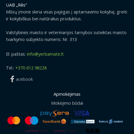
UAB „Rilis“
Mūsų įmonė skiria visas pajėgas į aptarnavimo kokybę, greiti
ir kokybiškus bei natūralius produktus.
Valstybinės maisto ir veterinarijos tarnybos suteiktas maisto
tvarkymo subjekto numeris: Nr. 313
El. paštas:
info@yerbamate.lt
Tel.:
+370 612 98228
acebook
Apmokėjimas
Mokėjimo būdai