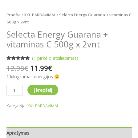
Pradžia
/
XXL PARDAVIMAI
/ Selecta Energy Guarana + vitaminas C
500g x 2vnt
Selecta Energy Guarana +
vitaminas C 500g x 2vnt
(
1
pirkėjo atsiliepimas)
Įvertinimas:
1
12.98
€
11.99
€
5.00
iš 5
(viso
1 kilogramas energijos
įvertinimų:
)
Į krepšelį
Kategorija:
XXL PARDAVIMAI
Aprašymas