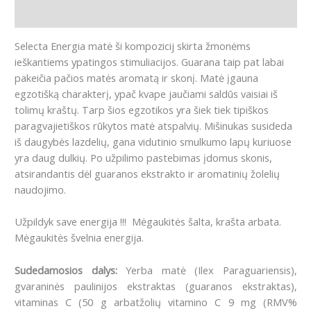
Atsiliepimai (1)
Selecta Energia matė ši kompozicij skirta žmonėms
ieškantiems ypatingos stimuliacijos.
Guarana taip pat labai
pakeičia pačios matės aromatą ir skonį.
Matė įgauna
egzotišką charakterį, ypač kvape jaučiami saldūs vaisiai iš
tolimų kraštų.
Tarp šios egzotikos yra šiek tiek tipiškos
paragvajietiškos rūkytos matė atspalvių.
Mišinukas susideda
iš daugybės lazdelių, gana vidutinio smulkumo lapų kuriuose
yra daug dulkių.
Po užpilimo pastebimas įdomus skonis,
atsirandantis dėl guaranos ekstrakto ir aromatinių žolelių
naudojimo.
Užpildyk save energija !!! Mėgaukitės šalta, krašta arbata.
Mėgaukitės švelnia energija.
Sudedamosios dalys:
Yerba matė (Ilex Paraguariensis),
gvaraninės paulinijos ekstraktas (guaranos ekstraktas),
vitaminas C (50 g arbatžolių vitamino C 9 mg (RMV%