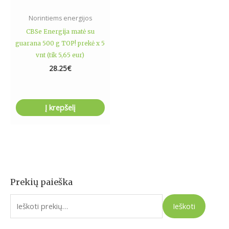
Norintiems energijos
CBSe Energija matė su
guarana 500 g TOP! prekė x 5
vnt (tik 5,65 eur)
28.25
€
Į krepšelį
Prekių paieška
I
e
Ieškoti
š
k