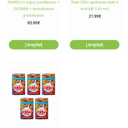
MEMELIO super pasiūlymas +
Matė CBSe apelsinas matė x
DOVANA + nemokamas
4vnt (tik 5,49 eur)
pristatymas
21.99
€
65.90
€
Į krepšelį
Į krepšelį