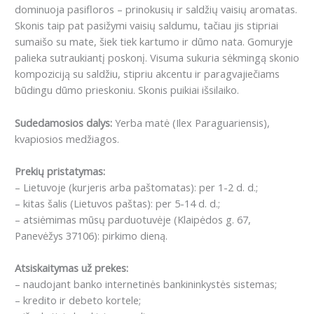
dominuoja pasifloros – prinokusių ir saldžių vaisių aromatas.
Skonis taip pat pasižymi vaisių saldumu, tačiau jis stipriai
sumaišo su mate, šiek tiek kartumo ir dūmo nata.
Gomuryje
palieka sutraukiantį poskonį.
Visuma sukuria sėkmingą skonio
kompoziciją su saldžiu, stipriu akcentu ir paragvajiečiams
būdingu dūmo prieskoniu.
Skonis puikiai išsilaiko.
Sudedamosios dalys:
Yerba matė (Ilex Paraguariensis),
kvapiosios medžiagos.
Prekių pristatymas:
– Lietuvoje (kurjeris arba paštomatas): per 1-2 d. d.;
– kitas šalis (Lietuvos paštas): per 5-14 d. d.;
– atsiėmimas mūsų parduotuvėje (Klaipėdos g. 67,
Panevėžys 37106): pirkimo dieną.
Atsiskaitymas už prekes:
– naudojant banko internetinės bankininkystės sistemas;
– kredito ir debeto kortele;