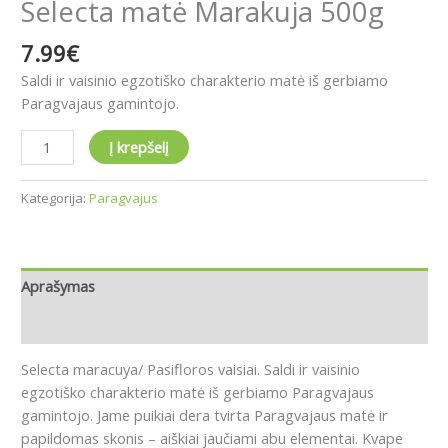
Selecta matė Marakuja 500g
7.99
€
Saldi ir vaisinio egzotiško charakterio matė iš gerbiamo
Paragvajaus gamintojo
.
Į krepšelį
Kategorija:
Paragvajus
Aprašymas
Atsiliepimai (0)
Selecta maracuya/ Pasifloros vaisiai.
Saldi ir vaisinio
egzotiško charakterio matė iš gerbiamo Paragvajaus
gamintojo.
Jame puikiai dera tvirta Paragvajaus matė ir
papildomas skonis – aiškiai jaučiami abu elementai.
Kvape