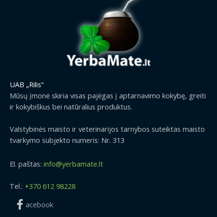
UAB „Rilis“
Mūsų įmonė skiria visas pajėgas į aptarnavimo kokybę, greiti
ir kokybiškus bei natūralius produktus.
Valstybinės maisto ir veterinarijos tarnybos suteiktas maisto
tvarkymo subjekto numeris: Nr. 313
El. paštas:
info@yerbamate.lt
Tel.:
+370 612 98228
acebook