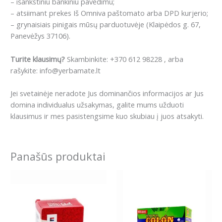
– išankstiniu bankiniu pavedimu;
– atsiimant prekes Iš Omniva paštomato arba DPD kurjerio;
– grynaisiais pinigais mūsų parduotuvėje (Klaipėdos g. 67,
Panevėžys 37106).
Turite klausimų?
Skambinkite: +370 612 98228 , arba
rašykite: info@yerbamate.lt
Jei svetainėje neradote Jus dominančios informacijos ar Jus
domina individualus užsakymas, galite mums užduoti
klausimus ir mes pasistengsime kuo skubiau į juos atsakyti.
Panašūs produktai