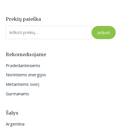
Prekių paieška
I
e
Ieškoti
š
k
o
Rekomeduojame
t
Pradedantiesiems
i
Norintiems energijos
:
Metantiems svorį
Gurmanams
Šalys
Argentina