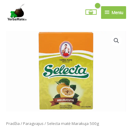
Pereiti
Meniu
prie
Meniu
turinio
produkto
kiekis:
Selecta
matė
Marakuja
500g
Pradžia
/
Paragvajus
/ Selecta matė Marakuja 500g