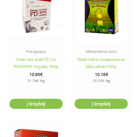
Paragvajus
Metantiems svorį
Fede rico matė FD LA
Matė Colon Compuesta su
POTENTE Organic 500g
žalia arbata 500g
10.89
€
10.16
€
21.78
€
/kg
20.32
€
/kg
Į krepšelį
Į krepšelį