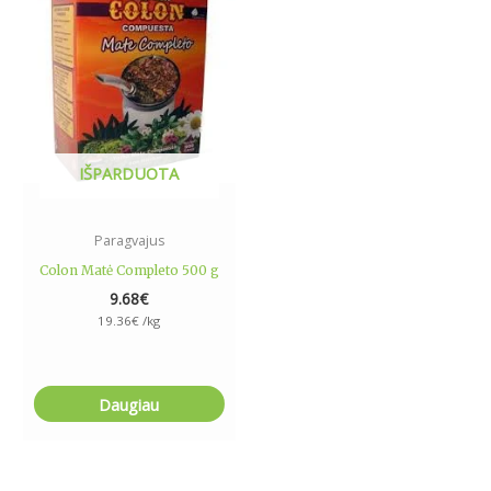
IŠPARDUOTA
Paragvajus
Colon Matė Completo 500 g
9.68
€
19.36
€
/kg
Daugiau