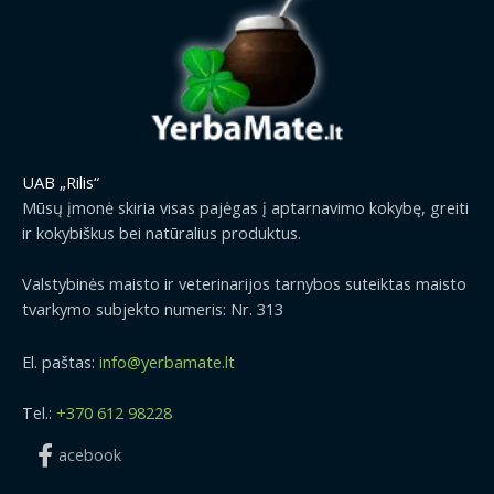
UAB „Rilis“
Mūsų įmonė skiria visas pajėgas į aptarnavimo kokybę, greiti
ir kokybiškus bei natūralius produktus.
Valstybinės maisto ir veterinarijos tarnybos suteiktas maisto
tvarkymo subjekto numeris: Nr. 313
El. paštas:
info@yerbamate.lt
Tel.:
+370 612 98228
acebook