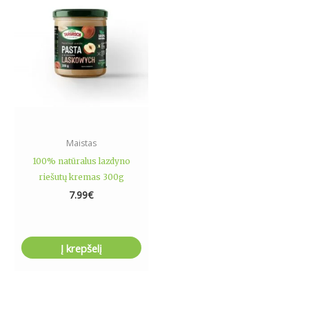
Maistas
100% natūralus lazdyno
riešutų kremas 300g
7.99
€
Į krepšelį