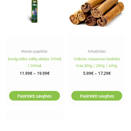
variants.
variants.
The
The
options
options
may
may
be
be
chosen
chosen
on
on
the
the
Maisto papildai
Arbatžolės
product
product
Juodgrūdės sėklų aliejus 250ml
Ceilono cinamono lazdelės
page
page
/ 500ml
5cm 100g / 200g / 400g
11.99
€
–
19.99
€
5.99
€
–
17.29
€
Pasirinkti savybes
Pasirinkti savybes