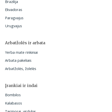
Brazilija
Ekvadoras
Paragvajus
Urugvajus
Arbatžolės ir arbata
Yerba mate rinkiniai
Arbata pakeliais
Arbatžolės, žolelės
Įrankiai ir indai
Bombilos
Kalabasos
Termosai, virduliai