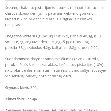
Sezamų chalva su pistacijomis – puikus rafinuoto pistacijų ir
chalvos skonio derinys.
Jis pateisins kiekvieno gomurio
lūkesčius – be pridėtinio cukraus.
Originalus turkiškas
receptas.
Enegetinė vertė 100g
: 2417kj / 581ckal, riebalai 40,3g, iš jų
sotieji 6,7g, angliavandeniai 39,8g, iš jų cukrus 1,6g, iš jų
polioliai 38g, skaidulos 4,2g, baltymai 12,8g, druska 0,06g.
Sudedamosios dalys:
sezamo
minkštimas (57%), ksilitolis,
putoklio žolės šaknų ekstraktas, lukštentos pistacijos (10%),
natūralus vanilės aromatas, natūralios citrinų sultys
.
Sudėtyje
yra saldiklių.
Sudėtyje yra natūralių cukrų.
Grynasis kiekis:
300g
Kilmės šalis:
Lenkija
Alergenai: Sezamas, žemės riešutai kiti riešutai
. Atidarius