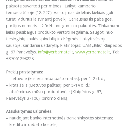
pakuotę suvartoti per mėnesį. Laikyti kambario
temperatūroje (18-22C).
Vartojimas dideliais kiekiais gali
turėti vidurius laisvinantį poveikį.
Geriausias iki pabaigos,
partijos numeris – žiūrėti ant gaminio pakuotės. Tinkamumo
laikui pasibaigus produkto vartoti negalima. Saugoti nuo
tiesioginių saulės spindulių ir drėgmės. Laikyti vėsioje,
sausoje, sandariai uždarytą. Platintojas: UAB „Rilis“ Klaipėdos
g. 67 Panevėžys.
info@yerbamate.lt
,
www.
yerbamate
.lt
, Tel:
+37061298228
Prekių pristatymas:
– Lietuvoje (kurjeris arba paštomatas): per 1-2 d. d.;
– kitas šalis (Lietuvos paštas): per 5-14 d. d.;
– atsiėmimas mūsų parduotuvėje (Klaipėdos g. 67,
Panevėžys 37106): pirkimo dieną.
Atsiskaitymas už prekes:
– naudojant banko internetinės bankininkystės sistemas;
– kredito ir debeto kortele;