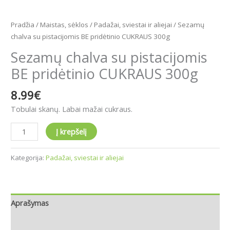
Pradžia
/
Maistas, sėklos
/
Padažai, sviestai ir aliejai
/ Sezamų
chalva su pistacijomis BE pridėtinio CUKRAUS 300g
Sezamų chalva su pistacijomis
BE pridėtinio CUKRAUS 300g
8.99
€
Tobulai skanų. Labai mažai cukraus.
Į krepšelį
Kategorija:
Padažai, sviestai ir aliejai
Aprašymas
Atsiliepimai (0)