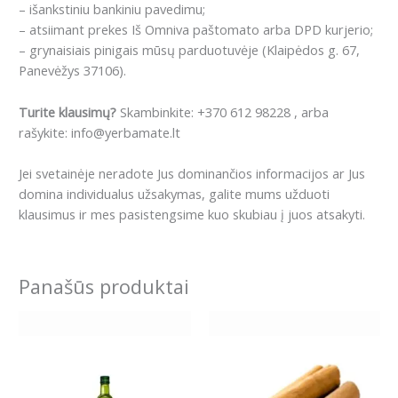
– išankstiniu bankiniu pavedimu;
– atsiimant prekes Iš Omniva paštomato arba DPD kurjerio;
– grynaisiais pinigais mūsų parduotuvėje (Klaipėdos g. 67,
Panevėžys 37106).
Turite klausimų?
Skambinkite: +370 612 98228 , arba
rašykite: info@yerbamate.lt
Jei svetainėje neradote Jus dominančios informacijos ar Jus
domina individualus užsakymas, galite mums užduoti
klausimus ir mes pasistengsime kuo skubiau į juos atsakyti.
Panašūs produktai
Price
Price
This
This
range:
range:
product
product
11.99€
5.99€
has
has
through
through
19.99€
17.29€
multiple
multiple