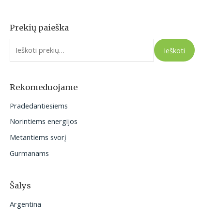
Prekių paieška
I
e
Ieškoti
š
k
o
Rekomeduojame
t
Pradedantiesiems
i
Norintiems energijos
:
Metantiems svorį
Gurmanams
Šalys
Argentina