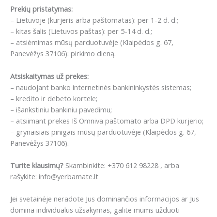
Prekių pristatymas:
– Lietuvoje (kurjeris arba paštomatas): per 1-2 d. d.;
– kitas šalis (Lietuvos paštas): per 5-14 d. d.;
– atsiėmimas mūsų parduotuvėje (Klaipėdos g. 67,
Panevėžys 37106): pirkimo dieną.
Atsiskaitymas už prekes:
– naudojant banko internetinės bankininkystės sistemas;
– kredito ir debeto kortele;
– išankstiniu bankiniu pavedimu;
– atsiimant prekes Iš Omniva paštomato arba DPD kurjerio;
– grynaisiais pinigais mūsų parduotuvėje (Klaipėdos g. 67,
Panevėžys 37106).
Turite klausimų?
Skambinkite: +370 612 98228 , arba
rašykite: info@yerbamate.lt
Jei svetainėje neradote Jus dominančios informacijos ar Jus
domina individualus užsakymas, galite mums užduoti