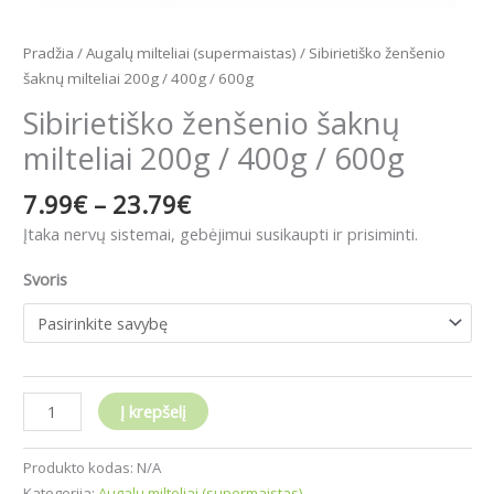
Pradžia
/
Augalų milteliai (supermaistas)
/ Sibirietiško ženšenio
šaknų milteliai 200g / 400g / 600g
Sibirietiško ženšenio šaknų
milteliai 200g / 400g / 600g
7.99
€
–
23.79
€
Įtaka nervų sistemai, gebėjimui susikaupti ir prisiminti.
Svoris
Į krepšelį
Produkto kodas:
N/A
Kategorija:
Augalų milteliai (supermaistas)