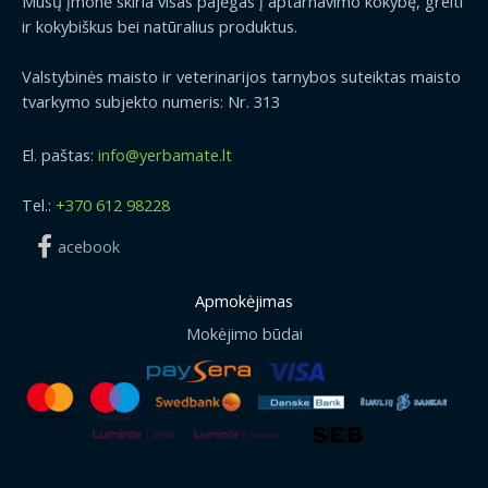
Mūsų įmonė skiria visas pajėgas į aptarnavimo kokybę, greiti
ir kokybiškus bei natūralius produktus.
Valstybinės maisto ir veterinarijos tarnybos suteiktas maisto
tvarkymo subjekto numeris: Nr. 313
El. paštas:
info@yerbamate.lt
Tel.:
+370 612 98228
acebook
Apmokėjimas
Mokėjimo būdai