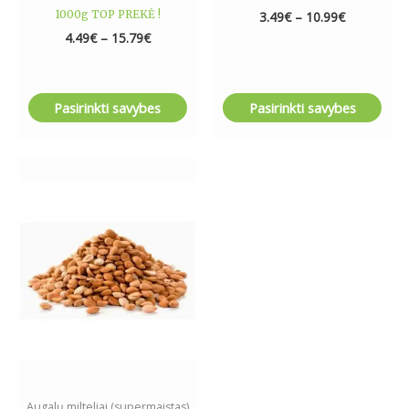
1000g TOP PREKĖ !
3.49
€
–
10.99
€
4.49
€
–
15.79
€
Pasirinkti savybes
Pasirinkti savybes
Price
This
range:
product
5.69€
has
through
24.99€
multiple
variants.
The
options
may
be
chosen
on
the
Augalų milteliai (supermaistas)