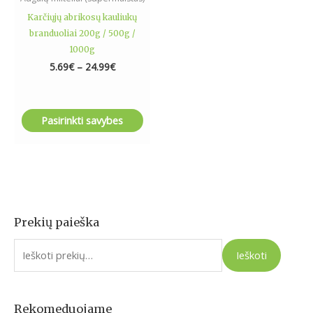
product
Karčiųjų abrikosų kauliukų
page
branduoliai 200g / 500g /
1000g
5.69
€
–
24.99
€
Pasirinkti savybes
Prekių paieška
I
e
Ieškoti
š
k
o
Rekomeduojame