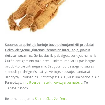
Supakuota aplinkoje kurioje buvo pakuojami kiti produtai.
Galimi alergenai: glutenas, žemės riešutai, soja, įvairūs
riešutai, sezamas.
Geriausias iki pabaigos, partijos numeris –
žiūrėti ant gaminio pakuotės. Tinkamumo laikui pasibaigus
produkto vartoti negalima. Saugoti nuo tiesioginių saulės
spindulių ir drėgmės. Laikyti vėsioje, sausoje, sandariai
uždarytą. Pakuotojas. Platintojas: UAB „Rilis“ Klaipėdos g. 67
Panevėžys.
info@yerbamate.lt
,
www.yerbamate.lt
, Tel:
+37061298228
Rekomenduojame:
Sibirietiškas ženšenis