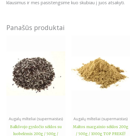
klausimus ir mes pasistengsime kuo skubiau į juos atsakyti.
Panašūs produktai
Price
Price
This
This
range:
range:
product
product
4.49€
3.49€
has
has
through
through
15.79€
10.99€
multiple
multiple
variants.
variants.
The
The
options
options
may
may
be
be
chosen
chosen
on
on
the
the
Augalų milteliai (supermaistas)
Augalų milteliai (supermaistas)
product
product
Balkšvojo gysločio sėklos su
Maltos margainio sėklos 200g
page
page
luobelėmis 200g / 500g /
/ 500g / 1000g TOP PREKĖ!