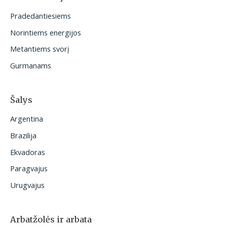
t
Pradedantiesiems
i
Norintiems energijos
:
Metantiems svorį
Gurmanams
Šalys
Argentina
Brazilija
Ekvadoras
Paragvajus
Urugvajus
Arbatžolės ir arbata