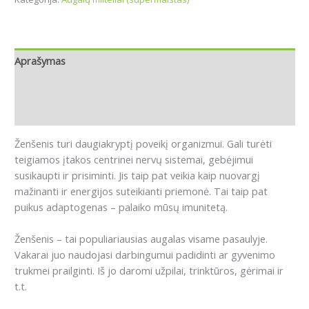
Aprašymas
Papildoma informacija
Atsiliepimai (0)
Ženšenis turi daugiakryptį poveikį organizmui.
Gali turėti
teigiamos įtakos
centrinei nervų sistemai, gebėjimui
susikaupti ir prisiminti.
Jis taip pat veikia kaip nuovargį
mažinanti ir energijos suteikianti priemonė.
Tai taip pat
puikus adaptogenas – palaiko mūsų imunitetą.
Ženšenis – tai populiariausias augalas visame pasaulyje.
Vakarai juo naudojasi darbingumui padidinti ar gyvenimo
trukmei prailginti. Iš jo daromi užpilai, trinktūros, gėrimai ir
t.t.