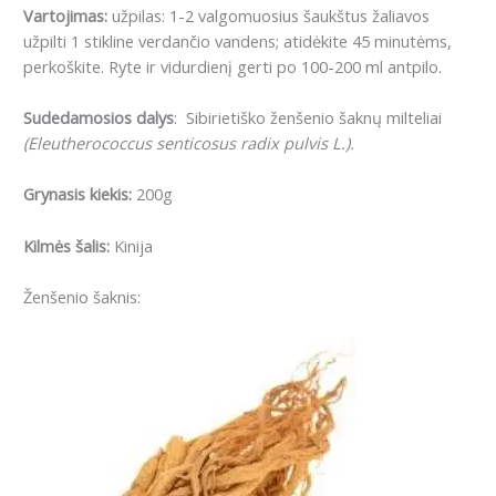
Vartojimas:
u
žpilas: 1-2 valgomuosius šaukštus žaliavos
užpilti 1 stikline verdančio vandens;
atidėkite 45 minutėms,
perkoškite.
Ryte ir vidurdienį gerti po 100-200 ml antpilo.
Sudedamosios dalys
: Sibirietiško ženšenio šaknų milteliai
(Eleutherococcus senticosus radix pulvis L.).
Grynasis kiekis:
200g
Kilmės šalis:
Kinija
Ženšenio šaknis: