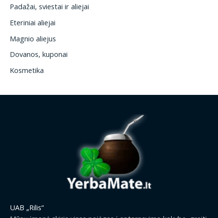
Padažai, sviestai ir aliejai
Eteriniai aliejai
Magnio aliejus
Dovanos, kuponai
Kosmetika
UAB „Rilis“