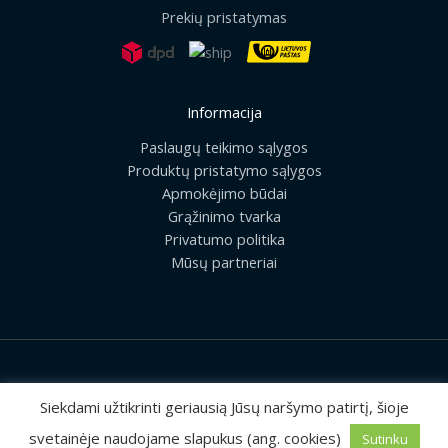
Prekių pristatymas
Informacija
Paslaugų teikimo sąlygos
Produktų pristatymo sąlygos
Apmokėjimo būdai
Grąžinimo tvarka
Privatumo politika
Mūsų partneriai
2026 © Visos teisės saugomos | UAB „Rilis“
Siekdami užtikrinti geriausią Jūsų naršymo patirtį, šioje
svetainėje naudojame slapukus (ang. cookies)
Sutinku
Sprendimas:
MEDIAERN