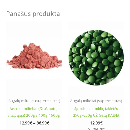
Panašūs produktai
Price
This
range:
product
12.99€
has
through
36.99€
multiple
variants.
The
options
may
be
chosen
on
the
Augalų milteliai (supermaistas)
Augalų milteliai (supermaistas)
product
Acerola milteliai (Kraštuotoji
Spirulina dumblių tabletės
page
malpigija) 200g / 400g / 600g
250g+250g UŽ Gerą KAINĄ
12.99
€
–
36.99
€
12.99
€
51.96
€
/kg