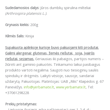
Sudedamosios dalys:
Jūros dumblių spirulina milteliai
(Arthrospira platensis L.).
Grynasis kiekis:
200g
Kilmės šalis:
Kinija
Supakuota aplinkoje kurioje buvo pakuojami kiti produtai.
Galimi alergenai: glutenas, žemės riešutai, soja, įvairūs
riešutai, sezamas.
Geriausias iki pabaigos, partijos numeris –
žiūrėti ant gaminio pakuotės. Tinkamumo laikui pasibaigus
produkto vartoti negalima. Saugoti nuo tiesioginių saulės
spindulių ir drėgmės. Laikyti vėsioje, sausoje, sandariai
uždarytą. Pakuotojas. Platintojas: UAB „Rilis“ Klaipėdos g. 67
Panevėžys.
info@yerbamate.lt
,
www.yerbamate.lt
, Tel:
+37061298228
Prekių pristatymas:
– Lietuvoje (kurjeris arba paštomatas): per 1-2 d. d.;