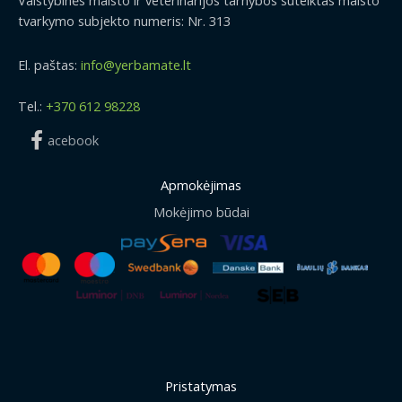
Valstybinės maisto ir veterinarijos tarnybos suteiktas maisto
tvarkymo subjekto numeris: Nr. 313
El. paštas:
info@yerbamate.lt
Tel.:
+370 612 98228
acebook
Apmokėjimas
Mokėjimo būdai
Pristatymas