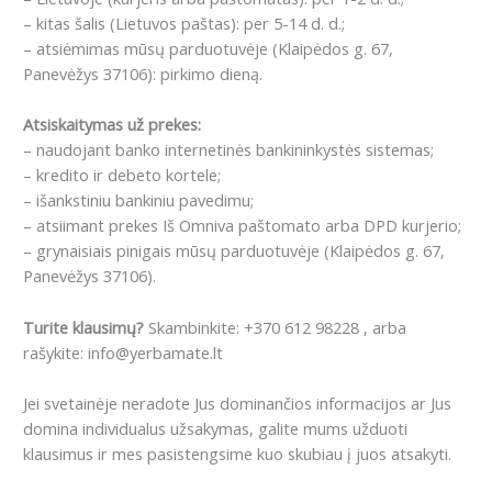
– kitas šalis (Lietuvos paštas): per 5-14 d. d.;
– atsiėmimas mūsų parduotuvėje (Klaipėdos g. 67,
Panevėžys 37106): pirkimo dieną.
Atsiskaitymas už prekes:
– naudojant banko internetinės bankininkystės sistemas;
– kredito ir debeto kortele;
– išankstiniu bankiniu pavedimu;
– atsiimant prekes Iš Omniva paštomato arba DPD kurjerio;
– grynaisiais pinigais mūsų parduotuvėje (Klaipėdos g. 67,
Panevėžys 37106).
Turite klausimų?
Skambinkite: +370 612 98228 , arba
rašykite: info@yerbamate.lt
Jei svetainėje neradote Jus dominančios informacijos ar Jus
domina individualus užsakymas, galite mums užduoti
klausimus ir mes pasistengsime kuo skubiau į juos atsakyti.