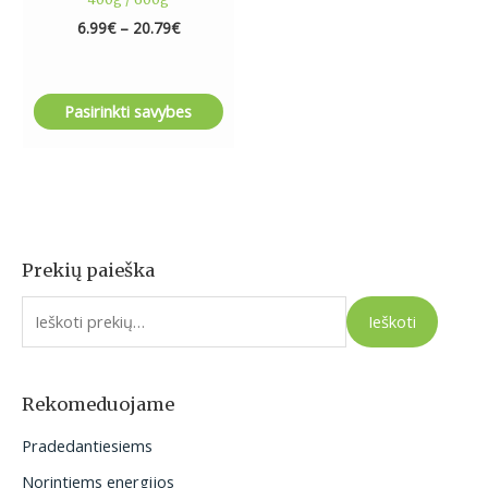
6.99
€
–
20.79
€
Pasirinkti savybes
Prekių paieška
I
e
Ieškoti
š
k
o
Rekomeduojame
t
Pradedantiesiems
i
Norintiems energijos