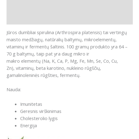
Papildoma informacija
Atsiliepimai (0)
Jūros dumbliai spirulina (Arthrospira platensis) tai vertingų
maisto medžiagų, natūralių baltymų, mikroelementų,
vitaminų ir fermentų šaltinis. 100 gramų produkto yra 64 –
70 g baltymų, taip pat yra daug mikro ir
makro elementų (Na, K, Ca, P, Mg, Fe, Mn, Se, Co, Cu,
Zn), vitaminų, beta karotino, nukleino rūgščių,
gamalinoleninės rūgšties, fermentų.
Nauda:
Imunitetas
Geresnis virškinimas
Cholesterolio lygis
Energija