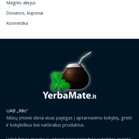
Magnio aliejus
Dovanos, kuponai
Kosmetika
UAB „Rilis“
Mūsų įmonė skiria visas pajėgas į aptarnavimo kokybę, greiti
ir kokybiškus bei natūralius produktus.