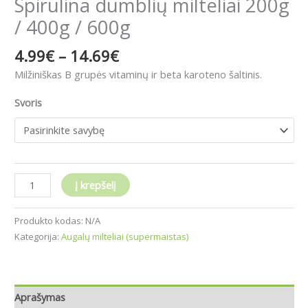
Spirulina dumblių milteliai 200g
/ 400g / 600g
4.99
€
–
14.69
€
Milžiniškas B grupės vitaminų ir beta karoteno šaltinis.
Svoris
Į krepšelį
Produkto kodas:
N/A
Kategorija:
Augalų milteliai (supermaistas)
Aprašymas