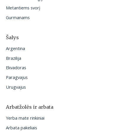
:
Metantiems svorį
Gurmanams
Šalys
Argentina
Brazilija
Ekvadoras
Paragvajus
Urugvajus
Arbatžolės ir arbata
Yerba mate rinkiniai
Arbata pakeliais