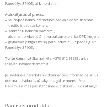
Panevėžys 37106): pirkimo dieną.
Atsiskaitymas už prekes:
– naudojant banko internetinės bankininkystės sistemas;
– kredito ir debeto kortele;
– išankstiniu bankiniu pavedimu;
– atsiimant prekes Iš Omniva paštomato arba DPD kurjerio;
– grynaisiais pinigais mūsų parduotuvėje (Klaipėdos g. 67,
Panevėžys 37106).
Turite klausimų?
Skambinkite: +370 612 98228 , arba
rašykite: info@yerbamate.lt
Jei svetainėje neradote Jus dominančios informacijos ar Jus
domina individualus užsakymas, galite mums užduoti
klausimus ir mes pasistengsime kuo skubiau į juos atsakyti.
Panašūs produktai