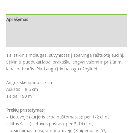
Aprašymas
Papildoma informacija
Atsiliepimai (0)
Tai stiklinis moliūgas, suvyniotas į spalvingą raštuotą audinį.
Stikliniai puodukai labai praktiški, lengvai valomi ir prižiūrimi,
labai patvarūs. Plati anga įtin patogu užpylinėti.
Angos skersmuo – 7 cm
Aukštis – 8,5 cm
Talpa: 190 ml
Prekių pristatymas:
– Lietuvoje (kurjeris arba paštomatas): per 1-2 d. d.;
– kitas šalis (Lietuvos paštas): per 5-14 d. d.;
– atsiėmimas mūsų parduotuvėje (Klaipėdos g. 67,