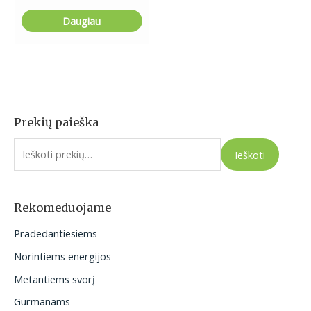
Daugiau
Prekių paieška
I
e
Ieškoti
š
k
o
Rekomeduojame
t
Pradedantiesiems
i
Norintiems energijos
:
Metantiems svorį
Gurmanams