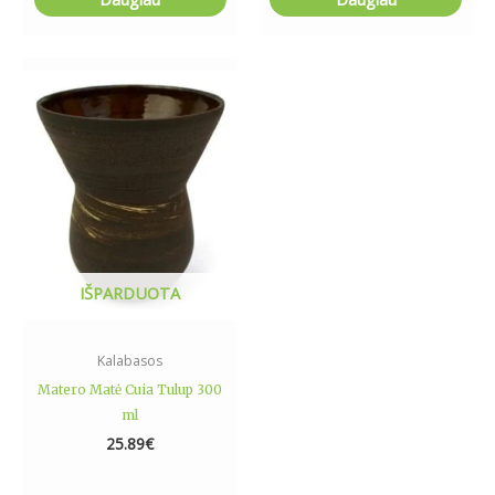
IŠPARDUOTA
Kalabasos
Matero Matė Cuia Tulup 300
ml
25.89
€