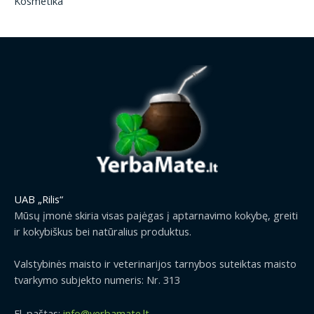
Kosmetika
UAB „Rilis“
Mūsų įmonė skiria visas pajėgas į aptarnavimo kokybę, greiti
ir kokybiškus bei natūralius produktus.
Valstybinės maisto ir veterinarijos tarnybos suteiktas maisto
tvarkymo subjekto numeris: Nr. 313
El. paštas:
info@yerbamate.lt