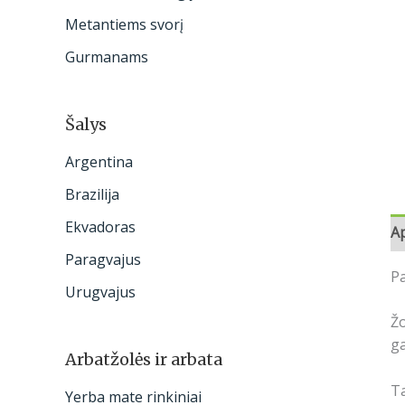
:
Metantiems svorį
Gurmanams
Šalys
Argentina
Brazilija
Ekvadoras
A
Paragvajus
Pa
Urugvajus
Žo
ga
Arbatžolės ir arbata
Ta
Yerba mate rinkiniai