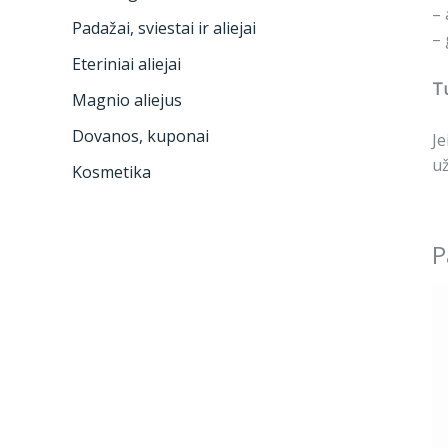
– 
Padažai, sviestai ir aliejai
– 
Eteriniai aliejai
Tu
Magnio aliejus
Dovanos, kuponai
Je
už
Kosmetika
P