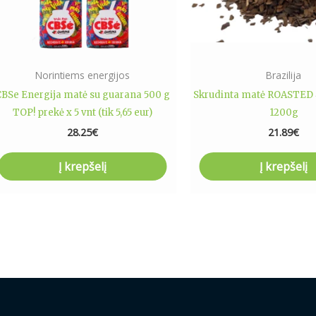
Norintiems energijos
Brazilija
BSe Energija matė su guarana 500 g
Skrudinta matė ROASTE
TOP! prekė x 5 vnt (tik 5,65 eur)
1200g
28.25
€
21.89
€
Į krepšelį
Į krepšelį