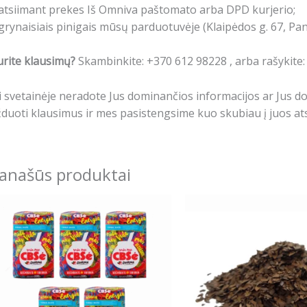
atsiimant prekes Iš Omniva paštomato arba DPD kurjerio;
grynaisiais pinigais mūsų parduotuvėje (Klaipėdos g. 67, Pa
rite klausimų?
Skambinkite: +370 612 98228 , arba rašykite
i svetainėje neradote Jus dominančios informacijos ar Jus 
duoti klausimus ir mes pasistengsime kuo skubiau į juos ats
anašūs produktai