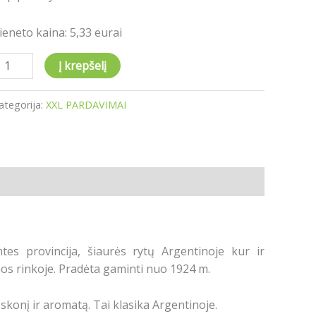
ieneto kaina: 5,33 eurai
nt
tik
Į krepšelį
,33
ur)
ategorija:
XXL PARDAVIMAI
tes provincija, šiaurės rytų Argentinoje kur ir
os rinkoje. Pradėta gaminti nuo 1924 m.
skonį ir aromatą. Tai klasika Argentinoje.