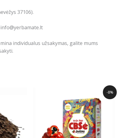
nevėžys 37106).
: info@yerbamate.lt
domina individualus užsakymas, galite mums
akyti.
Original
Current
-8%
price
price
was:
is:
13.58€.
12.47€.