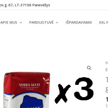
os g. 67, LT-37106 Panevėžys
APIE MUS
PARDUOTUVĖ
IŠPARDAVIMAS!
XXL 
p
P
k
g
T
c
p
m
5
g
T