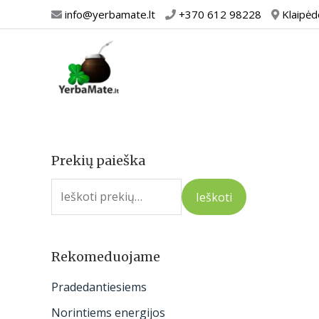
Pereiti
info@yerbamate.lt
+370 612 98228
Klaipėd
prie
turinio
Prekių paieška
I
e
Ieškoti
š
k
o
Rekomeduojame
t
Pradedantiesiems
i
Norintiems energijos