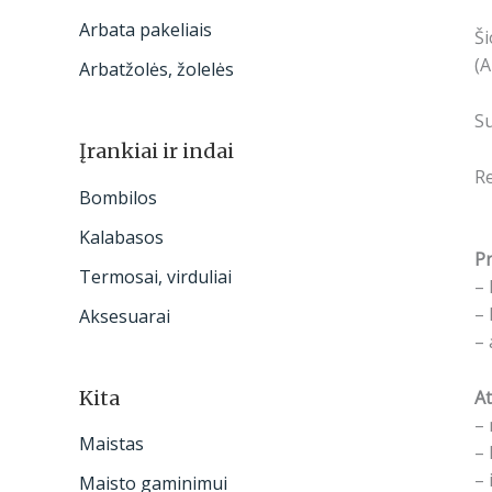
Arbata pakeliais
Š
(A
Arbatžolės, žolelės
Su
Įrankiai ir indai
R
Bombilos
Kalabasos
Pr
Termosai, virduliai
– 
– 
Aksesuarai
– 
Kita
At
– 
Maistas
– 
– 
Maisto gaminimui