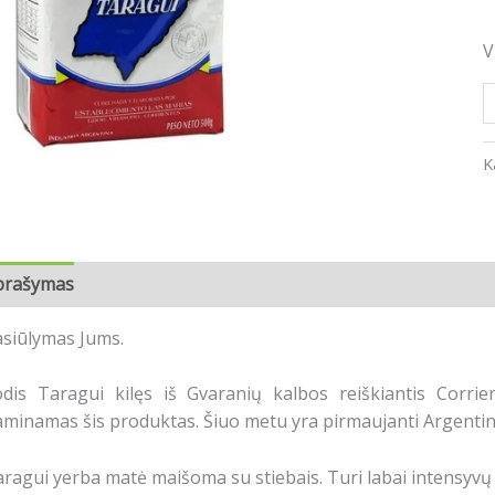
x
3
V
v
(
5
e
K
prašymas
Atsiliepimai (0)
siūlymas Jums.
dis Taragui kilęs iš Gvaranių kalbos reiškiantis Corrien
minamas šis produktas. Šiuo metu yra pirmaujanti Argentin
ragui yerba matė maišoma su stiebais. Turi labai intensyvų 