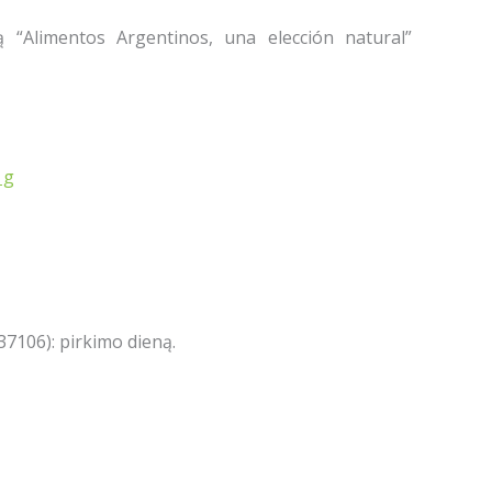
tą “Alimentos Argentinos, una elección natural”
 g
7106): pirkimo dieną.