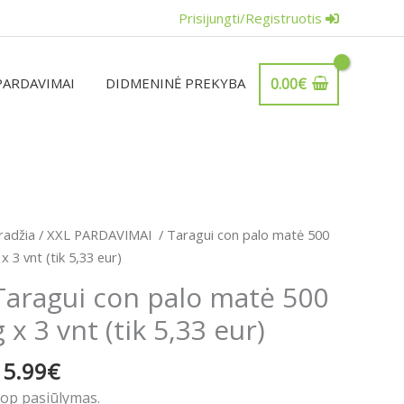
Prisijungti/Registruotis
PARDAVIMAI
DIDMENINĖ PREKYBA
0.00
€
rodukto
radžia
/
XXL PARDAVIMAI
/ Taragui con palo matė 500
iekis:
 x 3 vnt (tik 5,33 eur)
aragui
Taragui con palo matė 500
on
g x 3 vnt (tik 5,33 eur)
alo
atė
15.99
€
00
op pasiūlymas.