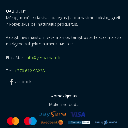
UAB „Rilis“
Mūsų įmonė skiria visas pajėgas į aptarnavimo kokybę, greiti
ir kokybiškus bei natūralius produktus.
Valstybinės maisto ir veterinarijos tarnybos suteiktas maisto
tvarkymo subjekto numeris: Nr. 313
El. paštas:
info@yerbamate.lt
Tel.:
+370 612 98228
acebook
Apmokėjimas
Mokėjimo būdai