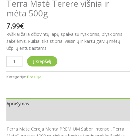
Terra Matė Terere višnia ir
mėta 500g
7.99
€
Ry
škiai žalia džiovintų lapų spalva su ryškiomis, blyškiomis
šakelėmis
.
Pu
ikiai tiks stipriai vaisinių ir kartu gaivių mėtų
užpilų entuziastams.
Į krepšelį
Kategorija:
Brazilija
Aprašymas
Atsiliepimai (0)
Terra Mate Cereja Menta PREMIUM Sabor Intenso
„Terra
Mate“ yra nuo 1990 m. rinkoje besivystantis prekės ženklas,