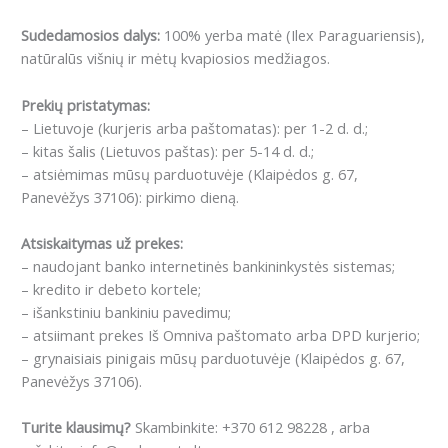
Sudedamosios dalys:
100% yerba matė (Ilex Paraguariensis),
natūralūs višnių ir mėtų kvapiosios medžiagos.
Prekių pristatymas:
– Lietuvoje (kurjeris arba paštomatas): per 1-2 d. d.;
– kitas šalis (Lietuvos paštas): per 5-14 d. d.;
– atsiėmimas mūsų parduotuvėje (Klaipėdos g. 67,
Panevėžys 37106): pirkimo dieną.
Atsiskaitymas už prekes:
– naudojant banko internetinės bankininkystės sistemas;
– kredito ir debeto kortele;
– išankstiniu bankiniu pavedimu;
– atsiimant prekes Iš Omniva paštomato arba DPD kurjerio;
– grynaisiais pinigais mūsų parduotuvėje (Klaipėdos g. 67,
Panevėžys 37106).
Turite klausimų?
Skambinkite: +370 612 98228 , arba