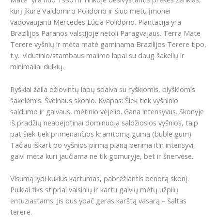
kurį įkūrė Valdomiro Polidorio ir šiuo metu įmonei
vadovaujanti Mercedes Lúcia Polidorio.
Plantacija yra
Brazilijos Paranos valstijoje netoli Paragvajaus.
Terra Mate
Terere vyšnių ir mėta matė gaminama Brazilijos Terere tipo,
t.y.:
vidutinio/stambaus malimo lapai su daug šakelių ir
minimaliai dulkių.
Ry
škiai žalia džiovintų lapų spalva su ryškiomis, blyškiomis
šakelėmis. Š
velnaus skonio.
Kvapas: Šiek tiek vyšninio
saldumo ir gaivaus, mėtinio vėjelio.
Gana intensyvus.
Skonyje
iš pradžių neabejotinai dominuoja saldžiosios vyšnios, taip
pat šiek tiek primenančios kramtomą gumą (buble gum).
Tačiau iškart po vyšnios pirmą planą perima itin intensyvi,
gaivi mėta kuri jaučiama ne tik gomuryje, bet ir šnervėse.
Visumą lydi kuklus kartumas, pabrėžiantis bendrą skonį.
Pu
ikiai tiks stipriai vaisinių ir kartu gaivių mėtų užpilų
entuziastams.
Jis bus ypač geras karštą vasarą – šaltas
terere.