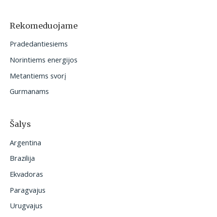
k
o
Rekomeduojame
t
Pradedantiesiems
i
Norintiems energijos
:
Metantiems svorį
Gurmanams
Šalys
Argentina
Brazilija
Ekvadoras
Paragvajus
Urugvajus