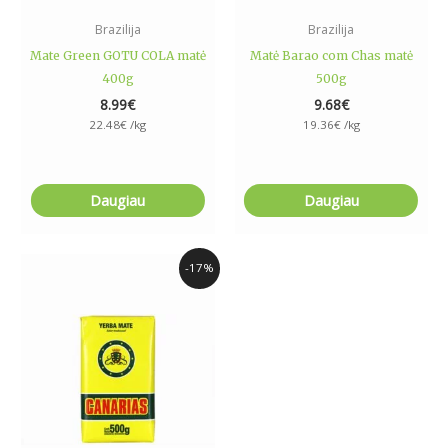
Brazilija
Brazilija
Mate Green GOTU COLA matė
Matė Barao com Chas matė
400g
500g
8.99
€
9.68
€
22.48
€
/kg
19.36
€
/kg
Daugiau
Daugiau
Price
This
-17%
range:
product
4.99€
has
through
44.97€
multiple
variants.
The
options
may
be