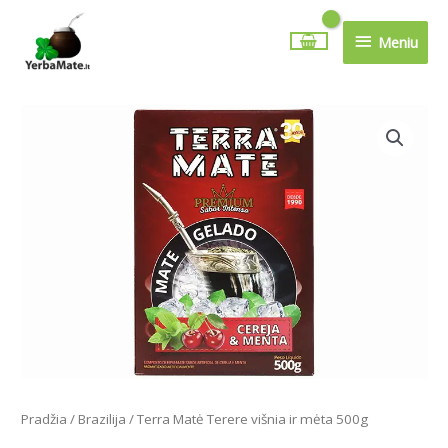
Pereiti
Meniu
prie
Meniu
turinio
produkto
kiekis:
Terra
Matė
Terere
višnia
ir
mėta
500g
Pradžia
/
Brazilija
/ Terra Matė Terere višnia ir mėta 500g