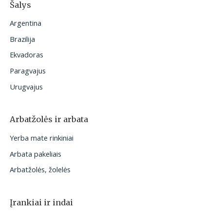
Šalys
Argentina
Brazilija
Ekvadoras
Paragvajus
Urugvajus
Arbatžolės ir arbata
Yerba mate rinkiniai
Arbata pakeliais
Arbatžolės, žolelės
Įrankiai ir indai