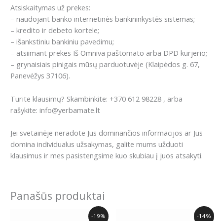
Atsiskaitymas už prekes:
– naudojant banko internetinės bankininkystės sistemas;
– kredito ir debeto kortele;
– išankstiniu bankiniu pavedimu;
– atsiimant prekes Iš Omniva paštomato arba DPD kurjerio;
– grynaisiais pinigais mūsų parduotuvėje (Klaipėdos g. 67,
Panevėžys 37106).
Turite klausimų? Skambinkite: +370 612 98228 , arba
rašykite: info@yerbamate.lt
Jei svetainėje neradote Jus dominančios informacijos ar Jus
domina individualus užsakymas, galite mums užduoti
klausimus ir mes pasistengsime kuo skubiau į juos atsakyti.
Panašūs produktai
Original
Current
Original
Current
-19%
-14%