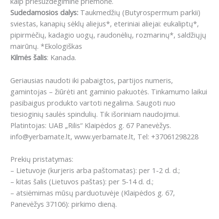
kaip priešuždegiminė priemonė.
Sudedamosios dalys:
Taukmedžių (Butyrospermum parkii)
sviestas, kanapių sėklų aliejus*, eteriniai aliejai: eukaliptų*,
pipirmėčių, kadagio uogų, raudonėlių, rozmarinų*, saldžiųjų
mairūnų. *Ekologiškas
Kilmės šalis
: Kanada.
Geriausias naudoti iki pabaigtos, partijos numeris,
gamintojas – žiūrėti ant gaminio pakuotės. Tinkamumo laikui
pasibaigus produkto vartoti negalima. Saugoti nuo
tiesioginių saulės spindulių. Tik išoriniam naudojimui.
Platintojas: UAB „Rilis“ Klaipėdos g. 67 Panevėžys.
info@yerbamate.lt, www.yerbamate.lt, Tel: +37061298228
Prekių pristatymas:
– Lietuvoje (kurjeris arba paštomatas): per 1-2 d. d.;
– kitas šalis (Lietuvos paštas): per 5-14 d. d.;
– atsiėmimas mūsų parduotuvėje (Klaipėdos g. 67,
Panevėžys 37106): pirkimo dieną.