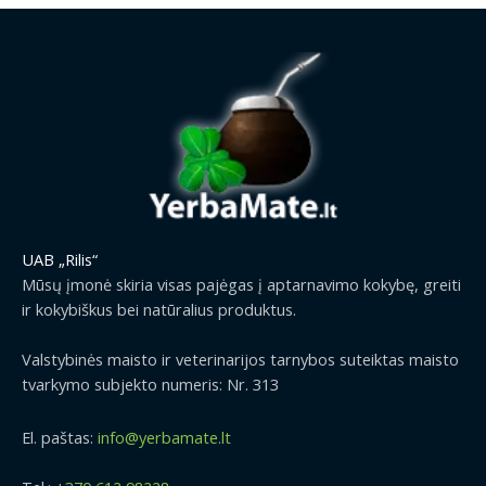
UAB „Rilis“
Mūsų įmonė skiria visas pajėgas į aptarnavimo kokybę, greiti
ir kokybiškus bei natūralius produktus.
Valstybinės maisto ir veterinarijos tarnybos suteiktas maisto
tvarkymo subjekto numeris: Nr. 313
El. paštas:
info@yerbamate.lt