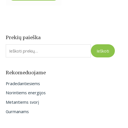
Prekių paieška
I
e
Ieškoti
š
k
o
Rekomeduojame
t
Pradedantiesiems
i
Norintiems energijos
:
Metantiems svorį
Gurmanams