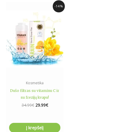
Original
Current
-14%
price
price
was:
is:
34.99€.
29.99€.
Kosmetika
Dušo filtras su vitaminu C ir
su frezijų kvapu!
34.99
€
29.99
€
Į krepšelį