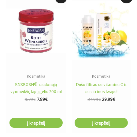
price
price
price
price
was:
is:
was:
is:
9.79€.
7.89€.
34.99€.
29.99€.
Kosmetika
Kosmetika
ENZBORN® raudonųjų
Dušo filtras su vitaminu C ir
vynmedžių lapų gelis 200 ml
su citrinos kvapu!
9.79
€
7.89
€
34.99
€
29.99
€
Į krepšelį
Į krepšelį