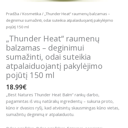
ml
Pradžia
/
Kosmetika
/ „Thunder Heat“ raumenų balzamas –
deginimui sumažinti, odai suteikia atpalaiduojantį pakylėjimo
pojūtį 150 ml
„Thunder Heat“ raumenų
balzamas – deginimui
sumažinti, odai suteikia
atpalaiduojantį pakylėjimo
pojūtį 150 ml
18.99
€
„Best Natures Thunder Heat Balm“ rankų darbo,
pagamintas iš visų natūralių ingredientų – sukuria proto,
kūno ir dvasios ryšį, kad atvėsintų skausmingas kūno vietas,
sumažintų deginimą ir atpalaiduotu.