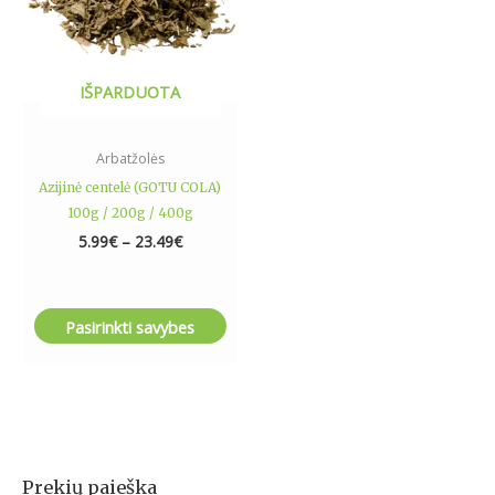
options
may
be
IŠPARDUOTA
chosen
on
the
Arbatžolės
product
Azijinė centelė (GOTU COLA)
page
100g / 200g / 400g
5.99
€
–
23.49
€
Pasirinkti savybes
Prekių paieška
I