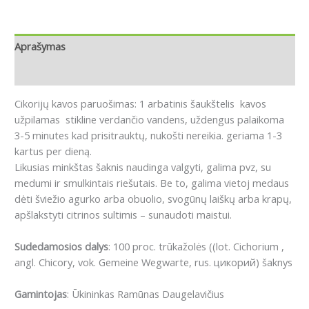
Aprašymas
Atsiliepimai (0)
Cikorijų kavos paruošimas: 1 arbatinis šaukštelis kavos
užpilamas stikline verdančio vandens, uždengus palaikoma
3-5 minutes kad prisitrauktų, nukošti nereikia. geriama 1-3
kartus per dieną.
Likusias minkštas šaknis naudinga valgyti, galima pvz, su
medumi ir smulkintais riešutais. Be to, galima vietoj medaus
dėti šviežio agurko arba obuolio, svogūnų laiškų arba krapų,
apšlakstyti citrinos sultimis – sunaudoti maistui.
Sudedamosios dalys
: 100 proc. trūkažolės ((lot. Cichorium ,
angl. Chicory, vok. Gemeine Wegwarte, rus. цикорий) šaknys
Gamintojas
: Ūkininkas Ramūnas Daugelavičius