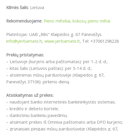
Kilmės šalis
: Lietuva
Rekomenduojame
:
Pieno milteliai
,
kokosų pieno miltai
Platintojas: UAB „Rilis“ Klaipėdos g. 67 Panevėžys.
info@yerbamate.lt
,
www.yerbamate.lt
, Tel: +37061298228
Prekių pristatymas:
– Lietuvoje (kurjeris arba paštomatas): per 1-2 d. d.;
– kitas šalis (Lietuvos paštas): per 5-14 d. d.;
– atsiėmimas mūsų parduotuvėje (Klaipėdos g. 67,
Panevėžys 37106): pirkimo dieną.
Atsiskaitymas už prekes:
– naudojant banko internetinės bankininkystės sistemas;
– kredito ir debeto kortele;
– išankstiniu bankiniu pavedimu;
– atsiimant prekes Iš Omniva paštomato arba DPD kurjerio;
– grynaisiais pinigais mūsų parduotuvėje (Klaipėdos g. 67,