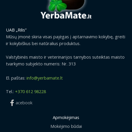
UAB „Rilis“
Mūsų įmonė skiria visas pajėgas į aptarnavimo kokybę, greiti
ir kokybiškus bei natūralius produktus.
Valstybinės maisto ir veterinarijos tarnybos suteiktas maisto
tvarkymo subjekto numeris: Nr. 313
El. paštas:
info@yerbamate.lt
Tel.:
+370 612 98228
acebook
Apmokėjimas
Mokėjimo būdai