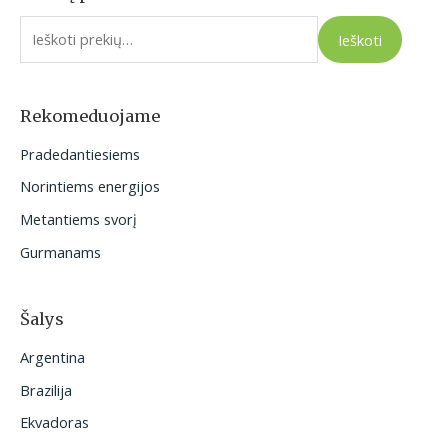
e
Ieškoti
š
k
o
Rekomeduojame
t
Pradedantiesiems
i
Norintiems energijos
:
Metantiems svorį
Gurmanams
Šalys
Argentina
Brazilija
Ekvadoras