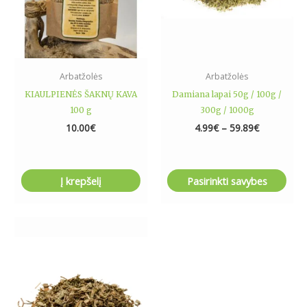
may
be
chosen
on
the
Arbatžolės
Arbatžolės
product
KIAULPIENĖS ŠAKNŲ KAVA
Damiana lapai 50g / 100g /
page
100 g
300g / 1000g
10.00
€
4.99
€
–
59.89
€
Į krepšelį
Pasirinkti savybes
Price
This
range:
product
5.99€
has
through
23.49€
multiple
variants.
The