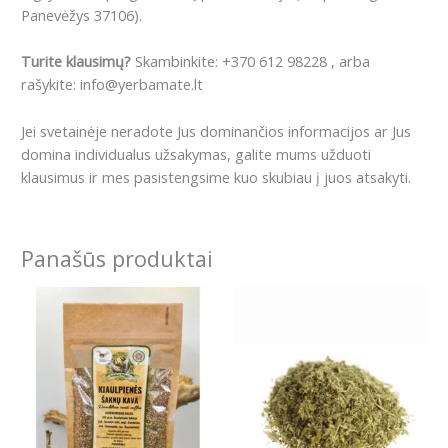
Panevėžys 37106).
Turite klausimų?
Skambinkite: +370 612 98228 , arba
rašykite: info@yerbamate.lt
Jei svetainėje neradote Jus dominančios informacijos ar Jus
domina individualus užsakymas, galite mums užduoti
klausimus ir mes pasistengsime kuo skubiau į juos atsakyti.
Panašūs produktai
Price
This
range:
product
4.99€
has
through
59.89€
multiple
variants.
The
options