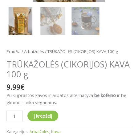
Pradžia
/
Arbatžolės
/ TRŪKAŽOLĖS (CIKORIJOS) KAVA 100 g
TRŪKAŽOLĖS (CIKORIJOS) KAVA
100 g
9.99
€
Puiki įprastos kavos ir arbatos alternatyva
be kofeino
ir be
glitimo. Tinka veganams.
Į krepšelį
Kategorijos:
Arbatžolės
,
Kava