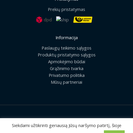
Prekių pristatymas
Informacija
Paslaugų teikimo sąlygos
Produktų pristatymo sąlygos
Apmokėjimo būdai
Grąžinimo tvarka
Privatumo politika
Mūsų partneriai
2026 © Visos teisės saugomos | UAB „Rilis“
Siekdami užtikrinti geriausią Jūsų naršymo patirtį, šioje