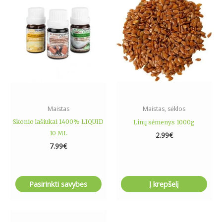
has
multiple
variants.
The
options
may
be
chosen
on
the
Maistas
Maistas, sėklos
product
Skonio lašiukai 1400% LIQUID
Linų sėmenys 1000g
page
10 ML
2.99
€
7.99
€
Pasirinkti savybes
Į krepšelį