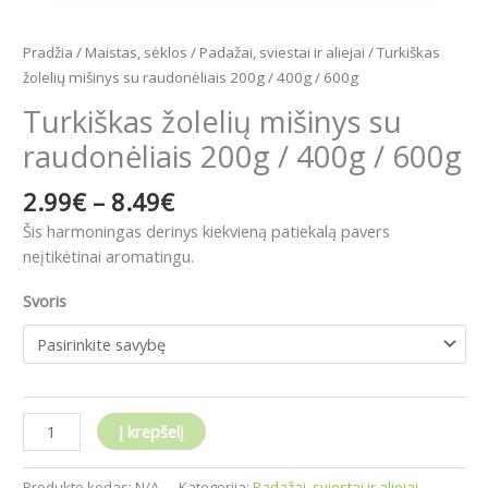
Pradžia
/
Maistas, sėklos
/
Padažai, sviestai ir aliejai
/ Turkiškas
žolelių mišinys su raudonėliais 200g / 400g / 600g
Turkiškas žolelių mišinys su
raudonėliais 200g / 400g / 600g
2.99
€
–
8.49
€
Šis harmoningas derinys kiekvieną patiekalą pavers
neįtikėtinai aromatingu.
Svoris
Į krepšelį
Produkto kodas:
N/A
Kategorija:
Padažai, sviestai ir aliejai