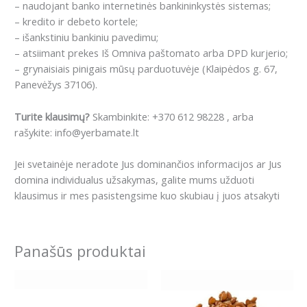
– naudojant banko internetinės bankininkystės sistemas;
– kredito ir debeto kortele;
– išankstiniu bankiniu pavedimu;
– atsiimant prekes Iš Omniva paštomato arba DPD kurjerio;
– grynaisiais pinigais mūsų parduotuvėje (Klaipėdos g. 67,
Panevėžys 37106).
Turite klausimų?
Skambinkite: +370 612 98228 , arba
rašykite: info@yerbamate.lt
Jei svetainėje neradote Jus dominančios informacijos ar Jus
domina individualus užsakymas, galite mums užduoti
klausimus ir mes pasistengsime kuo skubiau į juos atsakyti
Panašūs produktai
This
product