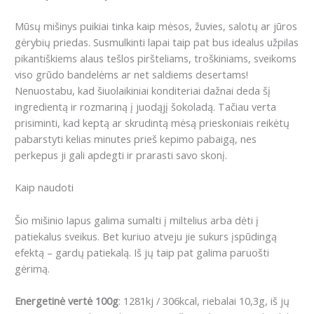
Mūsų mišinys puikiai tinka kaip mėsos, žuvies, salotų ar jūros
gėrybių priedas. Susmulkinti lapai taip pat bus idealus užpilas
pikantiškiems alaus tešlos piršteliams, troškiniams, sveikoms
viso grūdo bandelėms ar net saldiems desertams!
Nenuostabu, kad šiuolaikiniai konditeriai dažnai deda šį
ingredientą ir rozmariną į juodąjį šokoladą. Tačiau verta
prisiminti, kad keptą ar skrudintą mėsą prieskoniais reikėtų
pabarstyti kelias minutes prieš kepimo pabaigą, nes
perkepus ji gali apdegti ir prarasti savo skonį.
Kaip naudoti
Šio mišinio lapus galima sumalti į miltelius arba dėti į
patiekalus sveikus. Bet kuriuo atveju jie sukurs įspūdingą
efektą – gardų patiekalą. Iš jų taip pat galima paruošti
gėrimą.
Energetinė vertė 100g
: 1281kj / 306kcal, riebalai 10,3g, iš jų