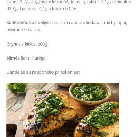
sotieji 2,7g, angliavandeniai 64,4g, iš jų cukrus 4,1g, skaidulos
42,8g, baltymai 4,1g, druska 0,04g.
Sudedamosios dalys:
smulkinti raudonėlio lapai, mirtų lapai,
alyvmedžio lapai.
Grynasis kiekis
: 200g
Kilmės šalis:
Turkija
Bandelės su raudonėlio prieskoniais: