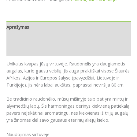
Aprašymas
Papildoma informacija
Atsiliepimai (0)
Unikalus kvapas jūsų virtuvėje. Raudonėlis yra daugiametis
augalas, kurio gausu veislių. Jis auga praktiškai visose Šiaurės
Afrikos, Azijos ir Europos šalyse (pavyzdžiui, Lietuvoje ir
Turkijoje). Jis nėra labai aukštas, paprastai neviršija 80 cm.
Be tradicinio raudonėlio, mūsų mišinyje taip pat yra mirtų ir
alyvmedžių lapų. Šis harmoningas derinys kiekvieną patiekalą
pavers neįtikėtinai aromatingu, nes kiekvienas iš trijų augalų
yra žinomas dėl savo gausaus eterinių aliejų kiekio.
Naudojimas virtuvėje