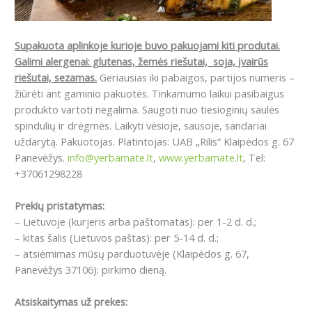
Supakuota aplinkoje kurioje buvo pakuojami kiti produtai.
Galimi alergenai: g
lutenas, žemės riešutai, soja, įvairūs
riešutai, sezamas.
Geriausias iki pabaigos, partijos numeris –
žiūrėti ant gaminio pakuotės. Tinkamumo laikui pasibaigus
produkto vartoti negalima. Saugoti nuo tiesioginių saulės
spindulių ir drėgmės. Laikyti vėsioje, sausoje, sandariai
uždarytą. Pakuotojas. Platintojas: UAB „Rilis“ Klaipėdos g. 67
Panevėžys.
info@yerbamate.lt
,
www.yerbamate.lt
, Tel:
+37061298228
Prekių pristatymas:
– Lietuvoje (kurjeris arba paštomatas): per 1-2 d. d.;
– kitas šalis (Lietuvos paštas): per 5-14 d. d.;
– atsiėmimas mūsų parduotuvėje (Klaipėdos g. 67,
Panevėžys 37106): pirkimo dieną.
Atsiskaitymas už prekes: