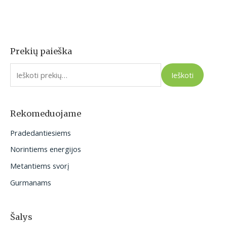
Prekių paieška
I
e
Ieškoti
š
k
o
Rekomeduojame
t
Pradedantiesiems
i
Norintiems energijos
:
Metantiems svorį
Gurmanams
Šalys