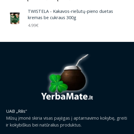
TWISTELA - Kakavos-riešutų-pieno duetas
kremas be cukraus 300g
4.99
€
UAB „Rilis“
Mūsų įmonė skiria visas pajėgas į aptarnavimo kokybę, greiti
ir kokybiškus bei natūralius produktus.