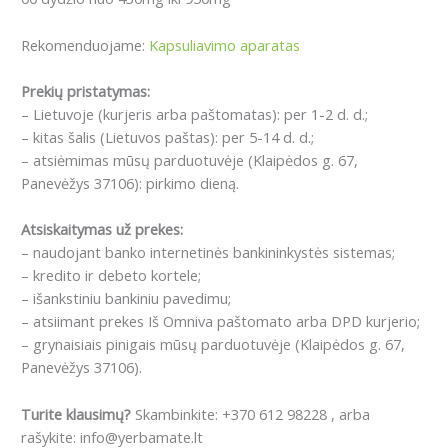
Rekomenduojame:
Kapsuliavimo aparatas
Prekių pristatymas:
– Lietuvoje (kurjeris arba paštomatas): per 1-2 d. d.;
– kitas šalis (Lietuvos paštas): per 5-14 d. d.;
– atsiėmimas mūsų parduotuvėje (Klaipėdos g. 67,
Panevėžys 37106): pirkimo dieną.
Atsiskaitymas už prekes:
– naudojant banko internetinės bankininkystės sistemas;
– kredito ir debeto kortele;
– išankstiniu bankiniu pavedimu;
– atsiimant prekes Iš Omniva paštomato arba DPD kurjerio;
– grynaisiais pinigais mūsų parduotuvėje (Klaipėdos g. 67,
Panevėžys 37106).
Turite klausimų?
Skambinkite: +370 612 98228 , arba
rašykite: info@yerbamate.lt