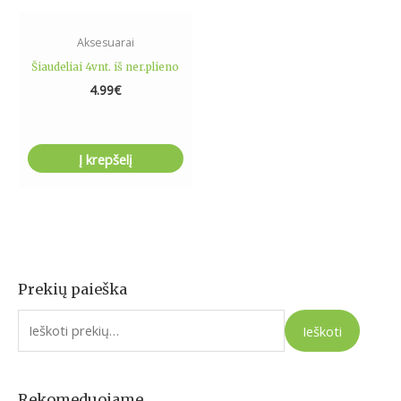
Aksesuarai
Šiaudeliai 4vnt. iš ner.plieno
4.99
€
Į krepšelį
Prekių paieška
I
e
Ieškoti
š
k
o
Rekomeduojame