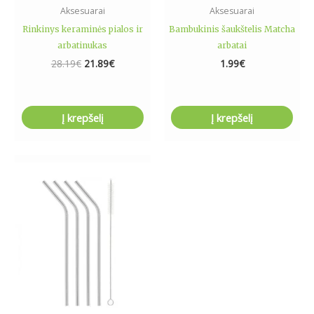
Aksesuarai
Aksesuarai
Rinkinys keraminės pialos ir
Bambukinis šaukštelis Matcha
arbatinukas
arbatai
28.19
€
21.89
€
1.99
€
Į krepšelį
Į krepšelį