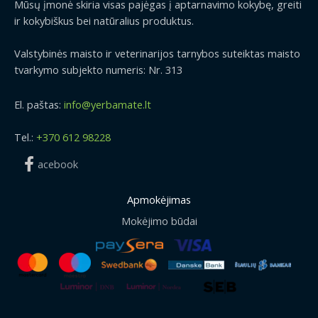
Mūsų įmonė skiria visas pajėgas į aptarnavimo kokybę, greiti
ir kokybiškus bei natūralius produktus.
Valstybinės maisto ir veterinarijos tarnybos suteiktas maisto
tvarkymo subjekto numeris: Nr. 313
El. paštas:
info@yerbamate.lt
Tel.:
+370 612 98228
acebook
Apmokėjimas
Mokėjimo būdai