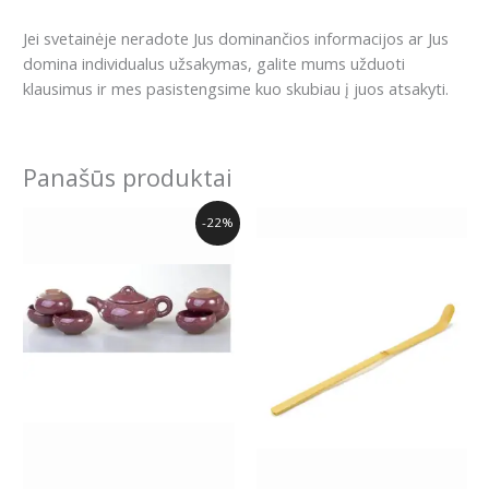
Jei svetainėje neradote Jus dominančios informacijos ar Jus
domina individualus užsakymas, galite mums užduoti
klausimus ir mes pasistengsime kuo skubiau į juos atsakyti.
Panašūs produktai
Original
Current
-22%
price
price
was:
is:
28.19€.
21.89€.