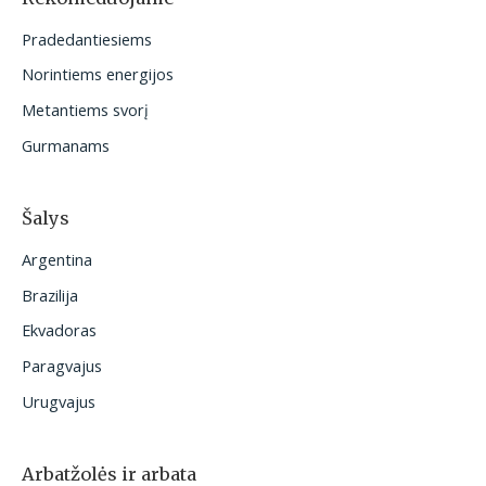
t
Pradedantiesiems
i
Norintiems energijos
:
Metantiems svorį
Gurmanams
Šalys
Argentina
Brazilija
Ekvadoras
Paragvajus
Urugvajus
Arbatžolės ir arbata