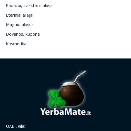
Padažai, sviestai ir aliejai
Eteriniai aliejai
Magnio aliejus
Dovanos, kuponai
Kosmetika
UAB „Rilis“