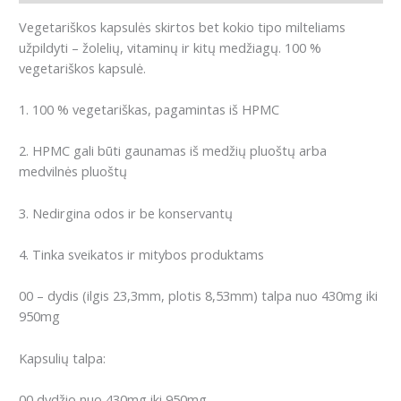
Vegetariškos kapsulės skirtos bet kokio tipo milteliams
užpildyti – žolelių, vitaminų ir kitų medžiagų.
100 %
vegetariškos kapsulė.
1. 100 % vegetariškas, pagamintas iš HPMC
2. HPMC gali būti gaunamas iš medžių pluoštų arba
medvilnės pluoštų
3. Nedirgina odos ir be konservantų
4. Tinka sveikatos ir mitybos produktams
00 – dydis (ilgis 23,3mm, plotis 8,53mm) talpa nuo 430mg iki
950mg
Kapsulių talpa:
00 dydžio nuo 430mg iki 950mg