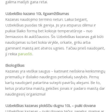
galima maišyti gana retai.
Uzbekiško kazano 10L ilgaamžiškumas
Kazanas naudojimo termino neturi. Laikui bėgant,
Uzbekiškas puodas tik gerėja. Jis yra atsparus dilimui ir
puikiai šlaiko formą bet kokioje temperatūroje – nuo ​​
žemiausios iki aukščiausios. Šis Uzbekiškas kazanas gali būti
naudojamas su bet kokia virykle, orkaite, griliu arba
gaminant maistą ant atviros ugnies. Tačiau prieš naudojant,
jį reikia
paruošti
.
Ekologiškas
Kazanas yra visiškai saugus – kaitinant neišskiria kenksmingų
priemaišų ir išsilaiko naudingos petiekalų savybės. Pirmą
kartą naudojant patartina sutepti paviršių aliejumi. Be to,
ketus praturtina maistą geležies jonais ir padaro maistą dar
naudingesnį organizmui!
Uzbekiškas kazanas plokščiu dugnu 10L – puiki dovana
Uzbekiškas kazanas – puiki dovana tėčiui, seneliui, mamai ar