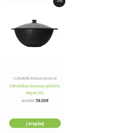
-8%
price
price
was:
is:
63.00€.
58.00€.
Uzbekiški ketaus kazanai
Uzbekiškas kazanas plokščiu
dugnu 16L
63.00
€
58.00
€
Į krepšelį