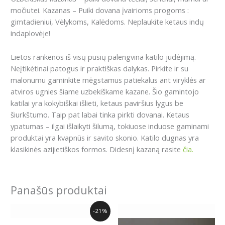
močiutei. Kazanas – Puiki dovana įvairioms progoms :
gimtadieniui, Vėlykoms, Kalėdoms. Neplaukite ketaus indų
indaplovėje!
Lietos rankenos iš visų pusių palengvina katilo judėjimą.
Neįtikėtinai patogus ir praktiškas dalykas. Pirkite ir su
malonumu gaminkite mėgstamus patiekalus ant viryklės ar
atviros ugnies šiame uzbekiškame kazane. Šio gamintojo
katilai yra kokybiškai išlieti, ketaus paviršius lygus be
šiurkštumo. Taip pat labai tinka pirkti dovanai. Ketaus
ypatumas – ilgai išlaikyti šilumą, tokiuose induose gaminami
produktai yra kvapnūs ir savito skonio. Katilo dugnas yra
klasikinės azijietiškos formos. Didesnį kazaną rasite
čia.
Panašūs produktai
Original
Current
-21%
price
price
was:
is: