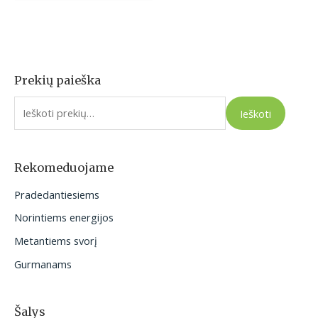
Prekių paieška
I
e
Ieškoti
š
k
o
Rekomeduojame
t
Pradedantiesiems
i
Norintiems energijos
:
Metantiems svorį
Gurmanams
Šalys