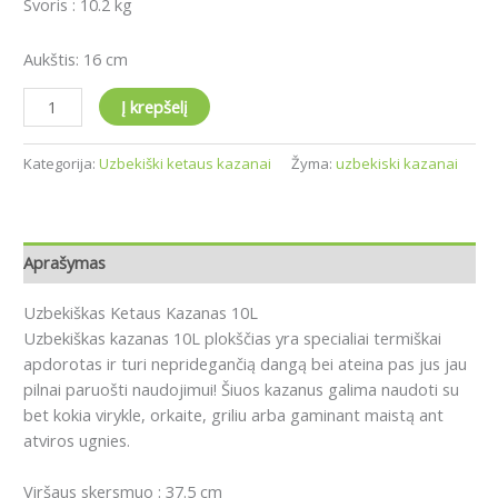
Svoris : 10.2 kg
Aukštis: 16 cm
Į krepšelį
Kategorija:
Uzbekiški ketaus kazanai
Žyma:
uzbekiski kazanai
Aprašymas
Uzbekiškas Ketaus Kazanas 10L
Uzbekiškas kazanas 10L plokščias yra specialiai termiškai
apdorotas ir turi nepridegančią dangą bei ateina pas jus jau
pilnai paruošti naudojimui! Šiuos kazanus galima naudoti su
bet kokia virykle, orkaite, griliu arba gaminant maistą ant
atviros ugnies.
Viršaus skersmuo : 37.5 cm