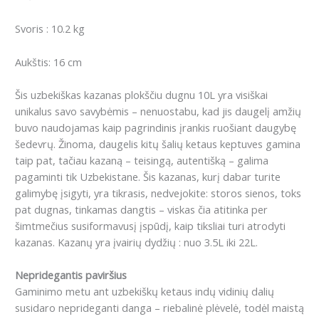
Svoris : 10.2 kg
Aukštis: 16 cm
Šis uzbekiškas kazanas plokščiu dugnu 10L yra visiškai
unikalus savo savybėmis – nenuostabu, kad jis daugelį amžių
buvo naudojamas kaip pagrindinis įrankis ruošiant daugybę
šedevrų. Žinoma, daugelis kitų šalių ketaus keptuves gamina
taip pat, tačiau kazaną – teisingą, autentišką – galima
pagaminti tik Uzbekistane. Šis kazanas, kurį dabar turite
galimybę įsigyti, yra tikrasis, nedvejokite: storos sienos, toks
pat dugnas, tinkamas dangtis – viskas čia atitinka per
šimtmečius susiformavusį įspūdį, kaip tiksliai turi atrodyti
kazanas. Kazanų yra įvairių dydžių : nuo 3.5L iki 22L.
Nepridegantis paviršius
Gaminimo metu ant uzbekiškų ketaus indų vidinių dalių
susidaro neprideganti danga – riebalinė plėvelė, todėl maistą