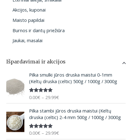
Akcijos, kuponai
Maisto papildai
Burnos ir dantų priežiūra
Jaukai, masalai
Išpardavimai ir akcijos
P
Pilka smulki jūros druska maistui 0-1mm
r
(Keltų druska (celtic) 500g / 1000g / 3000g
i
c
0.00
€
–
29.99
€
Įvertinima
e
s:
5.00
iš 5
r
P
Pilka stambi jūros druska maistui (Keltų
a
r
druska (celtic) 2-4 mm 500g / 1000g / 3000g
n
i
g
c
e
0.00
€
–
29.99
€
Įvertinima
e
:
s:
5.00
iš 5