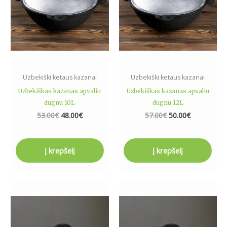
Uzbekiški ketaus kazanai
Uzbekiški ketaus kazanai
Uzbekiškas kazanas apvaliu
Uzbekiškas kazanas apvaliu
dugnu 10L
dugnu 12L
53.00
€
48.00
€
57.00
€
50.00
€
Į krepšelį
Į krepšelį