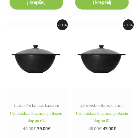
Į krepšelį
Į krepšelį
Original
Current
Original
Current
-11%
-10%
price
price
price
price
was:
is:
was:
is:
44.00€.
39.00€.
48.00€.
43.00€.
Uzbekiški ketaus kazanai
Uzbekiški ketaus kazanai
Uzbekiškas kazanas plokščiu
Uzbekiškas kazanas plokščiu
dugnu 6L
dugnu 8L
44.00
€
39.00
€
48.00
€
43.00
€