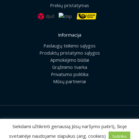
Prekių pristatymas
Informacija
Paslaugų teikimo sąlygos
Produktų pristatymo sąlygos
Apmokėjimo būdai
Grąžinimo tvarka
Privatumo politika
Mūsų partneriai
2026 © Visos teisės saugomos | UAB „Rilis“
Siekdami užtikrinti geriausią Jūsų naršymo patirtį, šioje
svetainėje naudojame slapukus (ang. cookies)
Sutinku
Sprendimas:
MEDIAERN