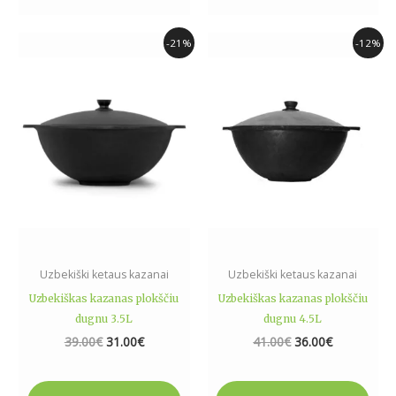
Original
Current
Original
Current
-21%
-12%
price
price
price
price
was:
is:
was:
is:
39.00€.
31.00€.
41.00€.
36.00€.
Uzbekiški ketaus kazanai
Uzbekiški ketaus kazanai
Uzbekiškas kazanas plokščiu
Uzbekiškas kazanas plokščiu
dugnu 3.5L
dugnu 4.5L
39.00
€
31.00
€
41.00
€
36.00
€