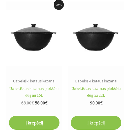
Original
Current
-8%
price
price
was:
is:
63.00€.
58.00€.
Uzbekiški ketaus kazanai
Uzbekiški ketaus kazanai
Uzbekiškas kazanas plokščiu
Uzbekiškas kazanas plokščiu
dugnu 16L
dugnu 22L
63.00
€
58.00
€
90.00
€
Į krepšelį
Į krepšelį