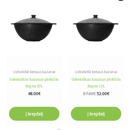
was:
is:
57.00€.
52.00€.
Uzbekiški ketaus kazanai
Uzbekiški ketaus kazanai
Uzbekiškas kazanas plokščiu
Uzbekiškas kazanas plokščiu
dugnu 10L
dugnu 12L
48.00
€
57.00
€
52.00
€
Į krepšelį
Į krepšelį