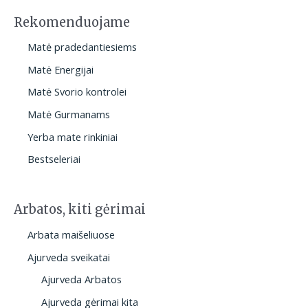
a
Rekomenduojame
Matė pradedantiesiems
Matė Energijai
Matė Svorio kontrolei
Matė Gurmanams
Yerba mate rinkiniai
Bestseleriai
Arbatos, kiti gėrimai
Arbata maišeliuose
Ajurveda sveikatai
Ajurveda Arbatos
Ajurveda gėrimai kita