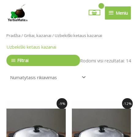
Pereiti
Meniu
prie
Meniu
turinio
Pradžia
/
Griliai, kazanai
/ Uzbekiški ketaus kazanai
Uzbekiški ketaus kazanai
Filtrai
Rodomi visi rezultatai: 14
Original
Current
Original
Current
-9%
-12%
price
price
price
price
was:
is:
was:
is:
53.00€.
48.00€.
57.00€.
50.00€.