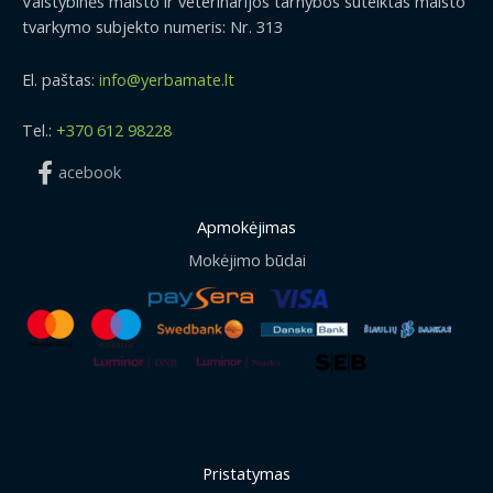
Valstybinės maisto ir veterinarijos tarnybos suteiktas maisto
€
9
tvarkymo subjekto numeris: Nr. 313
.
€
El. paštas:
info@yerbamate.lt
Tel.:
+370 612 98228
acebook
Apmokėjimas
Mokėjimo būdai
Pristatymas