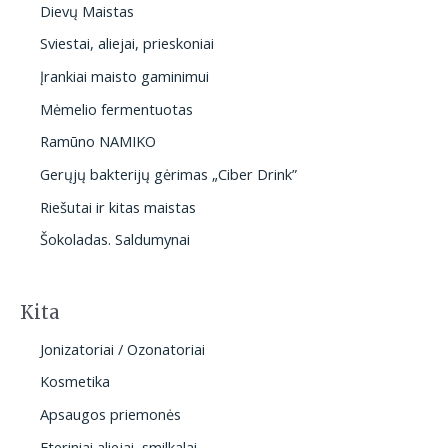
Dievų Maistas
Sviestai, aliejai, prieskoniai
Įrankiai maisto gaminimui
Mėmelio fermentuotas
Ramūno NAMIKO
Gerųjų bakterijų gėrimas „Ciber Drink”
Riešutai ir kitas maistas
Šokoladas. Saldumynai
Kita
Jonizatoriai / Ozonatoriai
Kosmetika
Apsaugos priemonės
Eteriniai aliejai, smilkalai