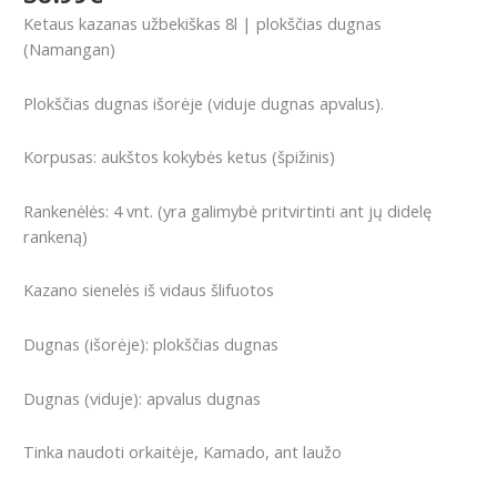
Ketaus kazanas užbekiškas 8l | plokščias dugnas
(Namangan)
Plokščias dugnas išorėje (viduje dugnas apvalus).
Korpusas: aukštos kokybės ketus (špižinis)
Rankenėlės: 4 vnt. (yra galimybė pritvirtinti ant jų didelę
rankeną)
Kazano sienelės iš vidaus šlifuotos
Dugnas (išorėje): plokščias dugnas
Dugnas (viduje): apvalus dugnas
Tinka naudoti orkaitėje, Kamado, ant laužo