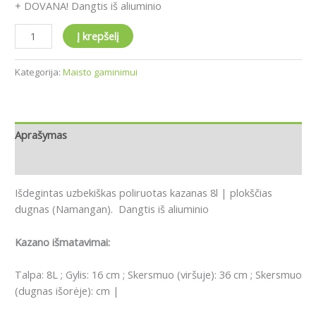
+ DOVANA! Dangtis iš aliuminio
Į krepšelį
Kategorija:
Maisto gaminimui
Aprašymas
Atsiliepimai (0)
Išdegintas uzbekiškas poliruotas kazanas 8l | plokščias
dugnas (Namangan). Dangtis iš aliuminio
Kazano išmatavimai:
Talpa: 8L ; Gylis: 16 cm ; Skersmuo (viršuje): 36 cm ; Skersmuo
(dugnas išorėje): cm |