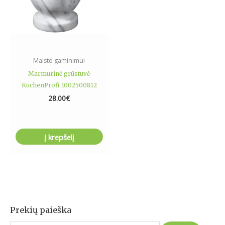
Maisto gaminimui
Marmurinė grūstuvė
KuchenProfi 1002500812
28.00
€
Į krepšelį
Prekių paieška
I
e