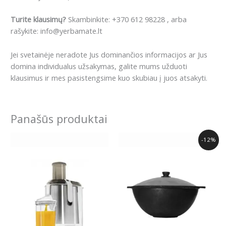
Turite klausimų?
Skambinkite: +370 612 98228 , arba
rašykite: info@yerbamate.lt
Jei svetainėje neradote Jus dominančios informacijos ar Jus
domina individualus užsakymas, galite mums užduoti
klausimus ir mes pasistengsime kuo skubiau į juos atsakyti.
Panašūs produktai
Original
Current
-12%
price
price
was:
is:
50.99€.
44.99€.