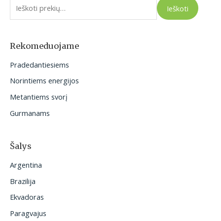
Ieškoti
š
k
o
Rekomeduojame
t
Pradedantiesiems
i
Norintiems energijos
:
Metantiems svorį
Gurmanams
Šalys
Argentina
Brazilija
Ekvadoras
Paragvajus