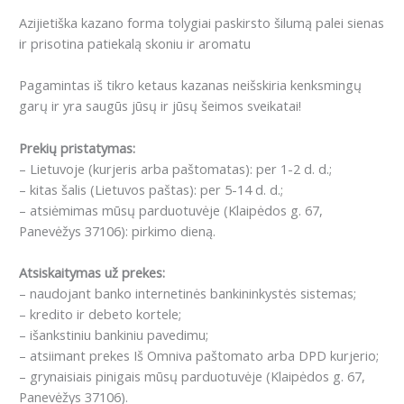
Azijietiška kazano forma tolygiai paskirsto šilumą palei sienas
ir prisotina patiekalą skoniu ir aromatu
Pagamintas iš tikro ketaus kazanas neišskiria kenksmingų
garų ir yra saugūs jūsų ir jūsų šeimos sveikatai!
Prekių pristatymas:
– Lietuvoje (kurjeris arba paštomatas): per 1-2 d. d.;
– kitas šalis (Lietuvos paštas): per 5-14 d. d.;
– atsiėmimas mūsų parduotuvėje (Klaipėdos g. 67,
Panevėžys 37106): pirkimo dieną.
Atsiskaitymas už prekes:
– naudojant banko internetinės bankininkystės sistemas;
– kredito ir debeto kortele;
– išankstiniu bankiniu pavedimu;
– atsiimant prekes Iš Omniva paštomato arba DPD kurjerio;
– grynaisiais pinigais mūsų parduotuvėje (Klaipėdos g. 67,
Panevėžys 37106).