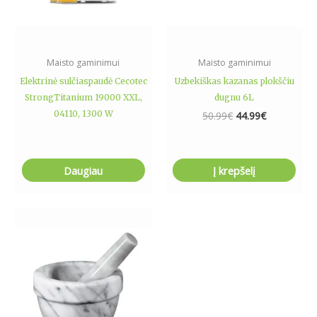
Maisto gaminimui
Maisto gaminimui
Elektrinė sulčiaspaudė Cecotec
Uzbekiškas kazanas plokščiu
StrongTitanium 19000 XXL,
dugnu 6L
04110, 1300 W
50.99
€
44.99
€
Daugiau
Į krepšelį