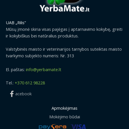
UAB „Rilis“
Mūsų įmonė skiria visas pajėgas į aptarnavimo kokybę, greiti
ir kokybiškus bei natūralius produktus.
Valstybinės maisto ir veterinarijos tarnybos suteiktas maisto
tvarkymo subjekto numeris: Nr. 313
El. paštas:
info@yerbamate.lt
Tel.:
+370 612 98228
acebook
Apmokėjimas
Mokėjimo būdai