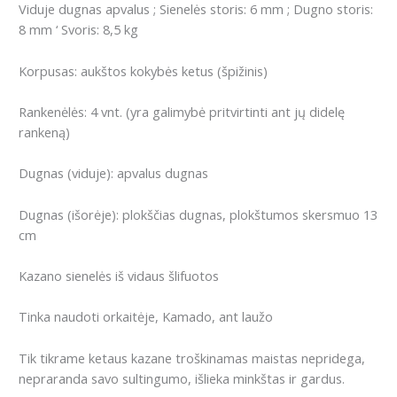
Viduje dugnas apvalus ; Sienelės storis: 6 mm ; Dugno storis:
8 mm ‘ Svoris: 8,5 kg
Korpusas: aukštos kokybės ketus (špižinis)
Rankenėlės: 4 vnt. (yra galimybė pritvirtinti ant jų didelę
rankeną)
Dugnas (viduje): apvalus dugnas
Dugnas (išorėje): plokščias dugnas, plokštumos skersmuo 13
cm
Kazano sienelės iš vidaus šlifuotos
Tinka naudoti orkaitėje, Kamado, ant laužo
Tik tikrame ketaus kazane troškinamas maistas nepridega,
nepraranda savo sultingumo, išlieka minkštas ir gardus.