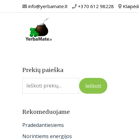
Pereiti
info@yerbamate.lt
+370 612 98228
Klaipėd
prie
turinio
Prekių paieška
I
e
Ieškoti
š
k
o
Rekomeduojame
t
Pradedantiesiems
i
Norintiems energijos