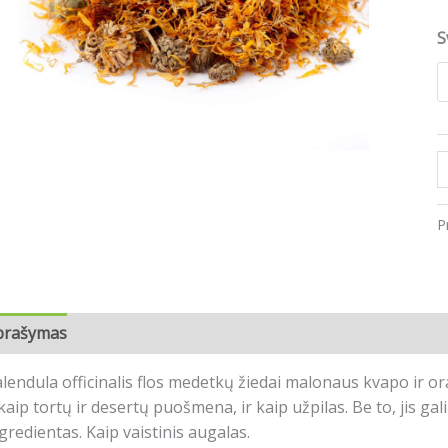
/
6
S
P
prašymas
Papildoma informacija
Atsiliepimai (0)
lendula officinalis flos
m
edetkų žiedai malonaus kvapo ir or
kaip tortų ir desertų puošmena, ir kaip užpilas.
Be to, jis g
gredientas. Kaip vaistinis augalas.