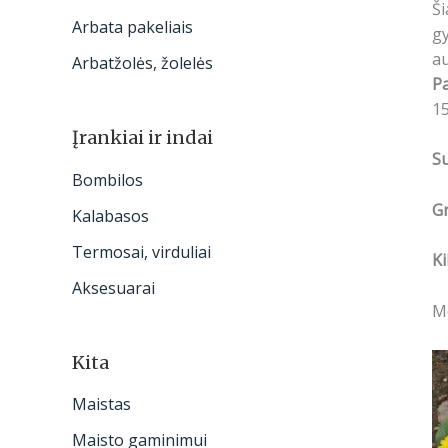
Ši
Arbata pakeliais
gy
au
Arbatžolės, žolelės
P
15
Įrankiai ir indai
S
Bombilos
Gr
Kalabasos
Termosai, virduliai
Ki
Aksesuarai
Me
Kita
Maistas
Maisto gaminimui