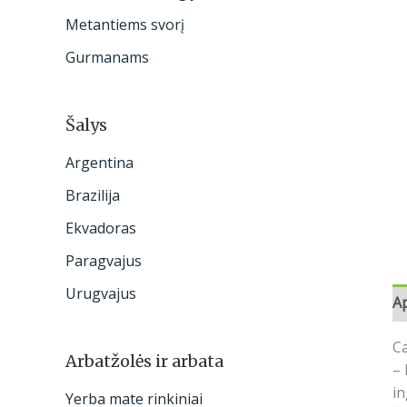
:
Metantiems svorį
Gurmanams
Šalys
Argentina
Brazilija
Ekvadoras
Paragvajus
Urugvajus
A
Ca
Arbatžolės ir arbata
– 
in
Yerba mate rinkiniai