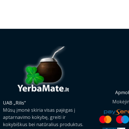
Apmok
Mokėji
UAB „Rilis“
Mūsų įmonė skiria visas pajėgas į
aptarnavimo kokybę, greiti ir
kokybiškus bei natūralius produktus.