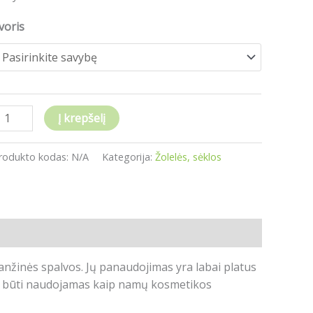
00g
voris
Į krepšelį
rodukto kodas:
N/A
Kategorija:
Žolelės, sėklos
anžinės spalvos.
Jų panaudojimas yra labai platus
ali būti naudojamas kaip namų kosmetikos