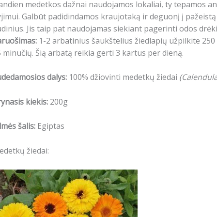
andien medetkos dažnai naudojamos lokaliai, ty tepamos ant
jimui. Galbūt padidindamos kraujotaką ir deguonį į pažeistą
dinius. Jis taip pat naudojamas siekiant pagerinti odos drė
aruošimas:
1-2 arbatinius šaukštelius žiedlapių užpilkite 250
 minučių.
Šią arbatą reikia gerti 3 kartus per dieną.
udedamosios dalys:
1
00% džiovinti medetkų žiedai
(Calendula 
ynasis kiekis:
200g
lmės šalis:
Egiptas
detkų žiedai: