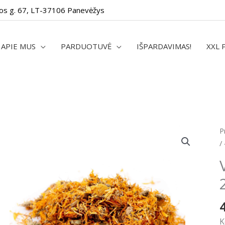
os g. 67, LT-37106 Panevėžys
APIE MUS
PARDUOTUVĖ
IŠPARDAVIMAS!
XXL 
p
P
k
/
V
m
ž
2
/
4
K