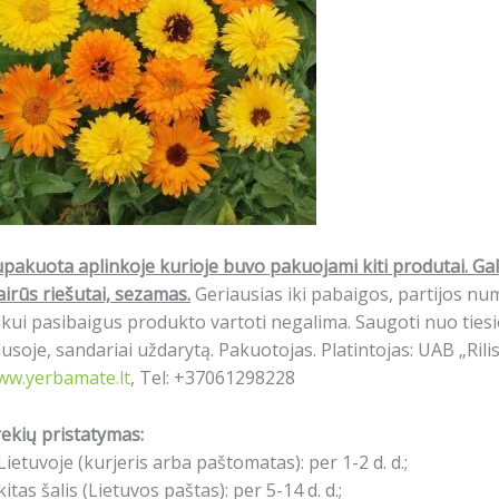
pakuota aplinkoje kurioje buvo pakuojami kiti produtai.
Gal
airūs riešutai, sezamas.
Geriausias iki pabaigos, partijos n
ikui pasibaigus produkto vartoti negalima. Saugoti nuo tiesio
usoje, sandariai uždarytą. Pakuotojas. Platintojas: UAB „Rili
ww.yerbamate.lt
, Tel: +37061298228
ekių pristatymas:
Lietuvoje (kurjeris arba paštomatas): per 1-2 d. d.;
kitas šalis (Lietuvos paštas): per 5-14 d. d.;