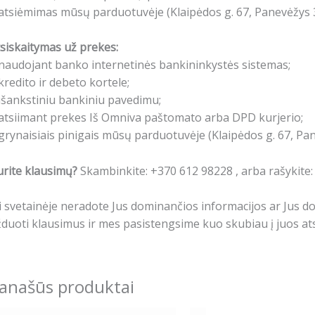
atsiėmimas mūsų parduotuvėje (Klaipėdos g. 67, Panevėžys 3
siskaitymas už prekes:
naudojant banko internetinės bankininkystės sistemas;
kredito ir debeto kortele;
išankstiniu bankiniu pavedimu;
atsiimant prekes Iš Omniva paštomato arba DPD kurjerio;
grynaisiais pinigais mūsų parduotuvėje (Klaipėdos g. 67, Pa
rite klausimų?
Skambinkite: +370 612 98228 , arba rašykite
i svetainėje neradote Jus dominančios informacijos ar Jus 
duoti klausimus ir mes pasistengsime kuo skubiau į juos ats
anašūs produktai
Price