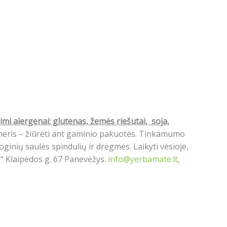
imi alergenai: g
lutenas, žemės riešutai, soja,
umeris – žiūrėti ant gaminio pakuotės. Tinkamumo
ginių saulės spindulių ir drėgmės. Laikyti vėsioje,
s“ Klaipėdos g. 67 Panevėžys.
info@yerbamate.lt
,