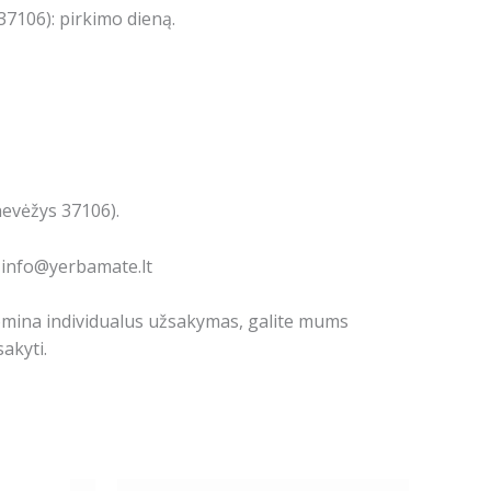
7106): pirkimo dieną.
nevėžys 37106).
: info@yerbamate.lt
domina individualus užsakymas, galite mums
akyti.
Price
Price