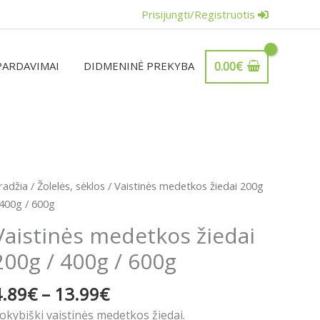
Prisijungti/Registruotis
PARDAVIMAI
DIDMENINĖ PREKYBA
0.00
€
Price
rodukto
radžia
/
Žolelės, sėklos
/ Vaistinės medetkos žiedai 200g
range:
iekis:
 400g / 600g
4.89€
aistinės
Vaistinės medetkos žiedai
through
edetkos
13.99€
200g / 400g / 600g
iedai
00g
4.89
€
–
13.99
€
00g
okybiški vaistinės medetkos žiedai.