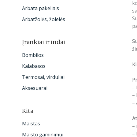
ko
Arbata pakeliais
sa
Su
Arbatžolės, žolelės
pa
S
Įrankiai ir indai
ži
Bombilos
Ki
Kalabasos
Termosai, virduliai
Pr
– 
Aksesuarai
– 
– 
Kita
At
Maistas
– 
– 
Maisto gaminimui