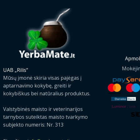
Apmok
Mokėji
UAB „Rilis“
Mūsų įmonė skiria visas pajėgas į
aptarnavimo kokybę, greiti ir
kokybiškus bei natūralius produktus.
Valstybinės maisto ir veterinarijos
tarnybos suteiktas maisto tvarkymo
subjekto numeris: Nr. 313