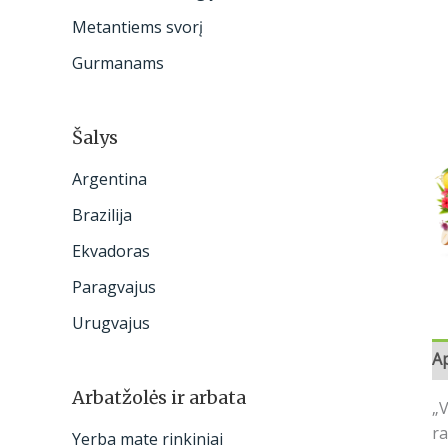
:
Metantiems svorį
Gurmanams
Šalys
Argentina
Brazilija
Ekvadoras
Paragvajus
Urugvajus
A
Arbatžolės ir arbata
„V
ra
Yerba mate rinkiniai