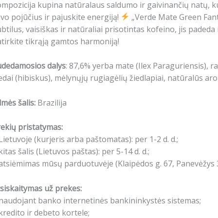
mpozicija kupina natūralaus saldumo ir gaivinančių natų, kuri
vo pojūčius ir pajuskite energiją!
„Verde Mate Green Fantas
btilus, vaisiškas ir natūraliai prisotintas kofeino, jis padeda
tirkite tikrąją gamtos harmoniją!
udedamosios dalys
:
87,6%
yerba mate (Ilex Paraguriensis),
ra
edai (hibiskus), mėlynųjų rugiagėlių žiedlapiai, natūralūs ar
lmės šalis:
Brazilija
ekių pristatymas:
Lietuvoje (kurjeris arba paštomatas): per 1-2 d. d.;
kitas šalis (Lietuvos paštas): per 5-14 d. d.;
atsiėmimas mūsų parduotuvėje (Klaipėdos g. 67, Panevėžys 3
siskaitymas už prekes:
naudojant banko internetinės bankininkystės sistemas;
kredito ir debeto kortele;