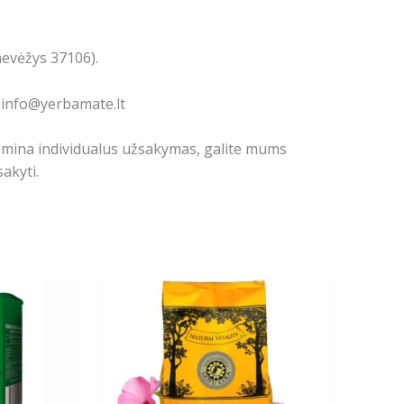
nevėžys 37106).
: info@yerbamate.lt
domina individualus užsakymas, galite mums
akyti.