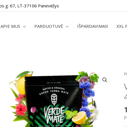
os g. 67, LT-37106 Panevėžys
APIE MUS
PARDUOTUVĖ
IŠPARDAVIMAS!
XXL 
p
P
k
V
M
G
F
4
P