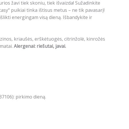
os žavi tiek skoniu, tiek išvaizda!
Sužadinkite
y“ puikiai tinka ištisus metus – ne tik pavasarį!
 išlikti energingam visą dieną.
Išbandykite ir
zinos, kriaušės, erškėtuogės, citrinžolė, kinrožės
omatai.
Alergenai: riešutai, javai.
7106): pirkimo dieną.