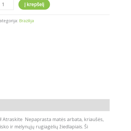
Į krepšelį
ategorija:
Brazilija
i!
Atraskite Nepaprasta matės arbata, kriaušės,
isko ir mėlynųjų rugiagėlių žiedlapiais.
Ši