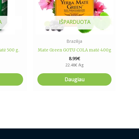
A
IŠPARDUOTA
Brazilija
tė 500 g.
Mate Green GOTU COLA matė 400g
8.99
€
22.48
€
/kg
Daugiau