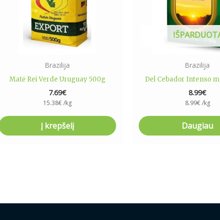
IŠPARDUOT
Brazilija
Brazilija
Matė Rei Verde Uruguay 500g
Del Cebador Intenso ma
7.69
€
8.99
€
15.38
€
/kg
8.99
€
/kg
Į krepšelį
Daugiau