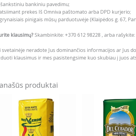
išankstiniu bankiniu pavedimu;
atsiimant prekes Iš Omniva paštomato arba DPD kurjerio;
grynaisiais pinigais mūsų parduotuvėje (Klaipėdos g. 67, Pa
rite klausimų?
Skambinkite: +370 612 98228 , arba rašykite
i svetainėje neradote Jus dominančios informacijos ar Jus 
duoti klausimus ir mes pasistengsime kuo skubiau į juos ats
anašūs produktai