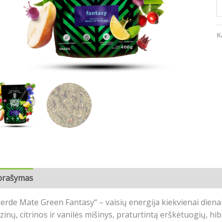
K
prašymas
Atsiliepimai (0)
erde Mate Green Fantasy“ – vaisių energija kiekvienai diena
zinų, citrinos ir vanilės mišinys, praturtintą erškėtuogių, hib