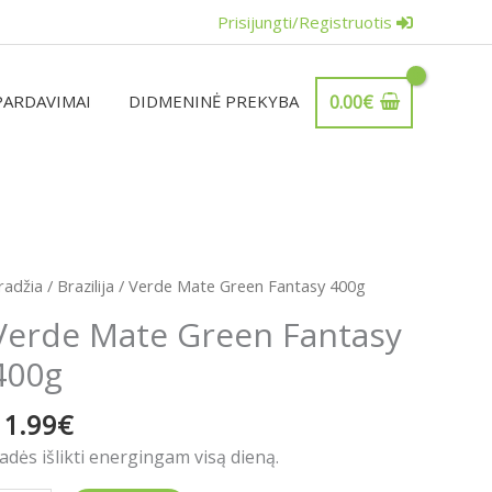
Prisijungti/Registruotis
PARDAVIMAI
DIDMENINĖ PREKYBA
0.00
€
rodukto
radžia
/
Brazilija
/ Verde Mate Green Fantasy 400g
iekis:
Verde Mate Green Fantasy
erde
400g
ate
reen
11.99
€
antasy
00g
adės išlikti energingam visą dieną.