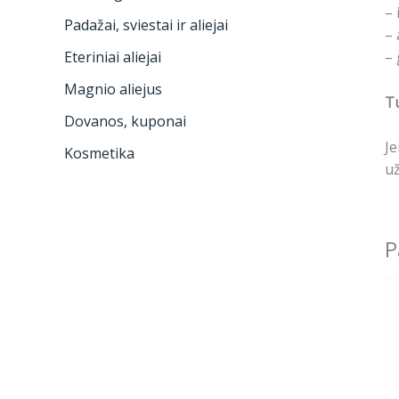
– 
Padažai, sviestai ir aliejai
– 
– 
Eteriniai aliejai
Magnio aliejus
Tu
Dovanos, kuponai
Je
Kosmetika
už
P