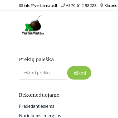
Pereiti
info@yerbamate.lt
+370 612 98228
Klaipėd
prie
turinio
Prekių paieška
I
e
Ieškoti
š
k
o
Rekomeduojame
t
Pradedantiesiems
i
Norintiems energijos