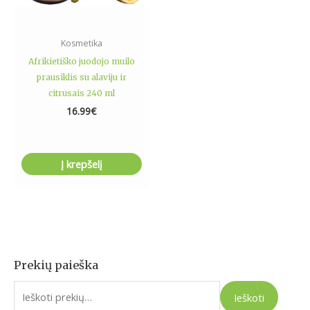
Kosmetika
Afrikietiško juodojo muilo
prausiklis su alaviju ir
citrusais 240 ml
16.99
€
Į krepšelį
Prekių paieška
I
e
Ieškoti
š