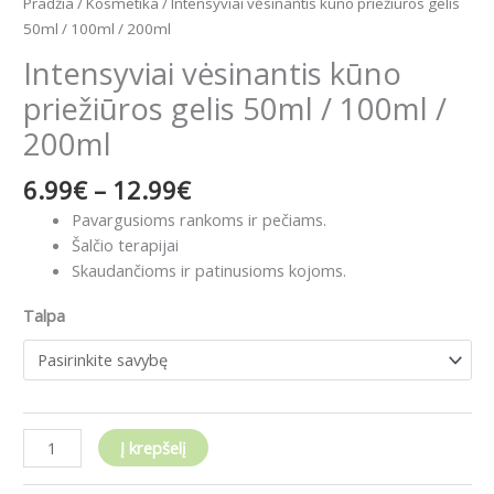
Pradžia
/
Kosmetika
/ Intensyviai vėsinantis kūno priežiūros gelis
50ml / 100ml / 200ml
Intensyviai vėsinantis kūno
priežiūros gelis 50ml / 100ml /
200ml
6.99
€
–
12.99
€
Pavargusioms rankoms ir pečiams.
Šalčio terapijai
Skaudančioms ir patinusioms kojoms.
Talpa
Į krepšelį