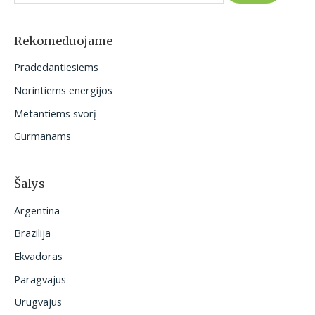
k
o
Rekomeduojame
t
Pradedantiesiems
i
Norintiems energijos
:
Metantiems svorį
Gurmanams
Šalys
Argentina
Brazilija
Ekvadoras
Paragvajus
Urugvajus