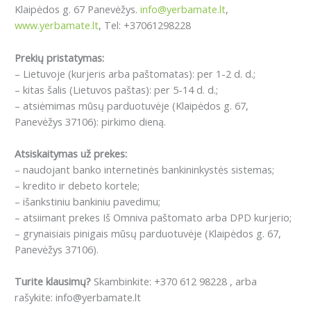
Klaipėdos g. 67 Panevėžys.
info@yerbamate.lt
,
www.yerbamate.lt
, Tel: +37061298228
Prekių pristatymas:
– Lietuvoje (kurjeris arba paštomatas): per 1-2 d. d.;
– kitas šalis (Lietuvos paštas): per 5-14 d. d.;
– atsiėmimas mūsų parduotuvėje (Klaipėdos g. 67,
Panevėžys 37106): pirkimo dieną.
Atsiskaitymas už prekes:
– naudojant banko internetinės bankininkystės sistemas;
– kredito ir debeto kortele;
– išankstiniu bankiniu pavedimu;
– atsiimant prekes Iš Omniva paštomato arba DPD kurjerio;
– grynaisiais pinigais mūsų parduotuvėje (Klaipėdos g. 67,
Panevėžys 37106).
Turite klausimų?
Skambinkite: +370 612 98228 , arba
rašykite: info@yerbamate.lt