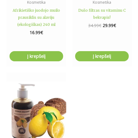
Kosmetika
Kosmetika
Afrikietiško juodojo muilo
Dušo filtras su vitaminu C
prausiklis su alaviju
bekvapis!
(ekologiškas) 240 ml
34.99
€
29.99
€
16.99
€
Į krepšelį
Į krepšelį