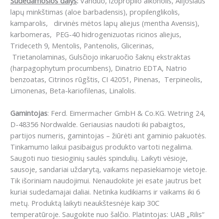
Sudedamosios dalys
:
Vanduo, izopropilo alkoholis, Alijošiaus
lapų minkštimas (aloe barbadensis), propilenglikolis,
kamparolis, dirvinės mėtos lapų aliejus (mentha Avensis),
karbomeras, PEG-40 hidrogenizuotas ricinos aliejus,
Trideceth 9, Mentolis, Pantenolis, Glicerinas,
Trietanolaminas, Gulsčiojo inkaruočio šaknų ekstraktas
(harpagophytum procumbens), Dinatrio EDTA, Natrio
benzoatas, Citrinos rūgštis, CI 42051, Pinenas, Terpineolis,
Limonenas, Beta-kariofilenas, Linalolis.
Gamintojas
: Ferd. Eimermacher GmbH & Co.KG. Wetring 24,
D-48356 Nordwalde. Geriausias naudoti iki pabaigtos,
partijos numeris, gamintojas – žiūrėti ant gaminio pakuotės.
Tinkamumo laikui pasibaigus produkto vartoti negalima.
Saugoti nuo tiesioginių saulės spindulių. Laikyti vėsioje,
sausoje, sandariai uždarytą, vaikams nepasiekiamoje vietoje.
Tik išoriniam naudojimui. Nenaudokite jei esate jautrus bet
kuriai sudedamajai daliai. Netinka kudikiams ir vaikams iki 6
metų. Produktą laikyti neaukštesnėje kaip 30C
temperatūroje. Saugokite nuo šalčio. Platintojas: UAB „Rilis“