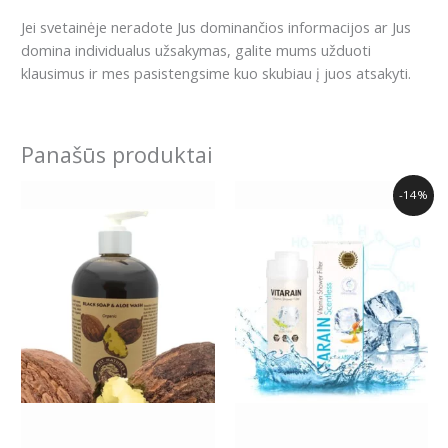
Jei svetainėje neradote Jus dominančios informacijos ar Jus
domina individualus užsakymas, galite mums užduoti
klausimus ir mes pasistengsime kuo skubiau į juos atsakyti.
Panašūs produktai
Original
Current
-14%
price
price
was:
is:
34.99€.
29.99€.