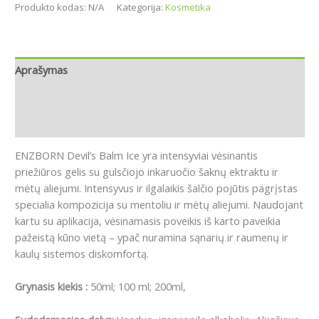
Produkto kodas:
N/A
Kategorija:
Kosmetika
Aprašymas
Papildoma informacija
Atsiliepimai (0)
ENZBORN Devil’s Balm Ice yra intensyviai vėsinantis
priežiūros gelis su gulsčiojo inkaruočio šaknų ektraktu ir
mėtų aliejumi.
Intensyvus ir ilgalaikis šalčio pojūtis pagrįstas
specialia kompozicija su mentoliu ir mėtų aliejumi.
Naudojant
kartu su aplikacija, vėsinamasis poveikis iš karto paveikia
pažeistą kūno vietą – ypač nuramina sąnarių ir raumenų ir
kaulų sistemos diskomfortą.
Grynasis kiekis :
50ml; 100 ml; 200ml,