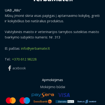
UAB „Rilis“
Mūsų įmonė skiria visas pajėgas į aptarnavimo kokybę, greiti
ir kokybiškus bei natūralius produktus.
Valstybinės maisto ir veterinarijos tarnybos suteiktas maisto
tvarkymo subjekto numeris: Nr. 313
El. paštas:
info@yerbamate.lt
Tel.:
+370 612 98228
acebook
Apmokėjimas
Mokėjimo būdai