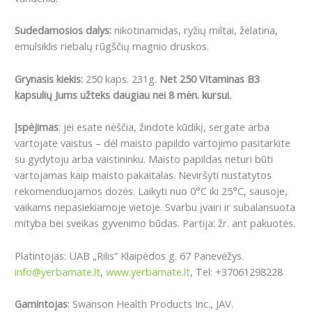
Sudedamosios dalys:
nikotinamidas, ryžių miltai, želatina,
emulsiklis riebalų rūgščių magnio druskos.
Grynasis kiekis:
250 kaps. 231g.
Net 250 Vitaminas B3
kapsulių Jums užteks daugiau nei 8 mėn. kursui.
Įspėjimas
: jei esate nėščia, žindote kūdikį, sergate arba
vartojate vaistus – dėl maisto papildo vartojimo pasitarkite
su gydytoju arba vaistininku. Maisto papildas neturi būti
vartojamas kaip maisto pakaitalas. Neviršyti nustatytos
rekomenduojamos dozės. Laikyti nuo 0°C iki 25°C, sausoje,
vaikams nepasiekiamoje vietoje. Svarbu įvairi ir subalansuota
mityba bei sveikas gyvenimo būdas. Partija: žr. ant pakuotės.
Platintojas: UAB „Rilis“ Klaipėdos g. 67 Panevėžys.
info@yerbamate.lt
,
www.yerbamate.lt
, Tel: +37061298228
Gamintojas
: Swanson Health Products Inc., JAV.