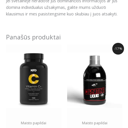
Jei svetainėje neradote Jus dominančios informacijos ar Jus
domina individualus užsakymas, galite mums užduoti
klausimus ir mes pasistengsime kuo skubiau į juos atsakyti.
Panašūs produktai
Price
This
-17%
range:
product
13.99€
has
through
19.89€
multiple
variants.
The
options
may
be
chosen
on
the
Maisto papildai
Maisto papildai
product