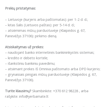
Prekių pristatymas:
– Lietuvoje (kurjeris arba paštomatas): per 1-2 d. d.;
– kitas šalis (Lietuvos paštas): per 5-14 d. d.;
– atsiėmimas mūsų parduotuvėje (Klaipėdos g. 67,
Panevėžys 37106): pirkimo dieną.
Atsiskaitymas už prekes:
– naudojant banko internetinės bankininkystės sistemas;
– kredito ir debeto kortele;
– išankstiniu bankiniu pavedimu;
– atsiimant prekes Iš Omniva paštomato arba DPD kurjerio;
– grynaisiais pinigais mūsų parduotuvėje (Klaipėdos g. 67,
Panevėžys 37106).
Turite klausimų?
Skambinkite: +370 612 98228 , arba
rašykite: info@yerbamate.lt