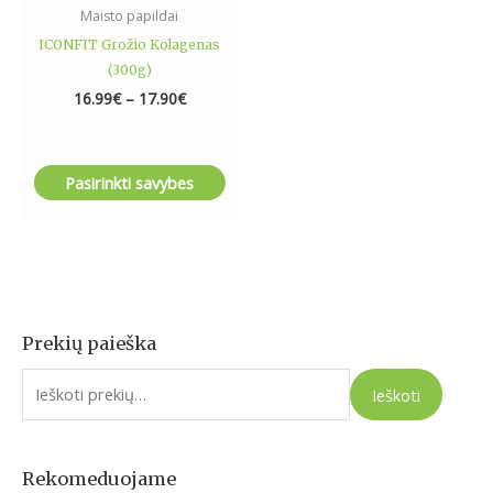
the
Maisto papildai
product
ICONFIT Grožio Kolagenas
page
(300g)
16.99
€
–
17.90
€
Pasirinkti savybes
Prekių paieška
I
e
Ieškoti
š
k
o
Rekomeduojame