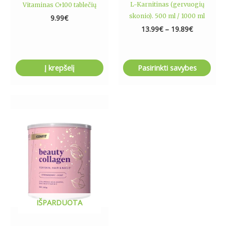
L-Karnitinas (gervuogių
Vitaminas C+100 tablečių
page
skonio). 500 ml / 1000 ml
9.99
€
13.99
€
–
19.89
€
Į krepšelį
Pasirinkti savybes
Price
This
range:
product
16.99€
has
through
17.90€
multiple
variants.
The
options
may
be
IŠPARDUOTA
chosen
on