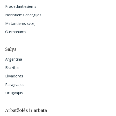
t
Pradedantiesiems
i
Norintiems energijos
:
Metantiems svorį
Gurmanams
Šalys
Argentina
Brazilija
Ekvadoras
Paragvajus
Urugvajus
Arbatžolės ir arbata