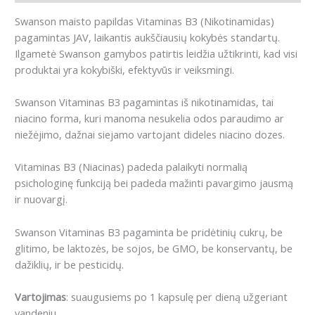
Swanson maisto papildas Vitaminas B3 (Nikotinamidas)
pagamintas JAV, laikantis aukščiausių kokybės standartų.
Ilgametė Swanson gamybos patirtis leidžia užtikrinti, kad visi
produktai yra kokybiški, efektyvūs ir veiksmingi.
Swanson Vitaminas B3 pagamintas iš nikotinamidas, tai
niacino forma, kuri manoma nesukelia odos paraudimo ar
niežėjimo, dažnai siejamo vartojant dideles niacino dozes.
Vitaminas B3 (Niacinas) padeda palaikyti normalią
psichologinę funkciją bei padeda mažinti pavargimo jausmą
ir nuovargį.
Swanson Vitaminas B3 pagaminta be pridėtinių cukrų, be
glitimo, be laktozės, be sojos, be GMO, be konservantų, be
dažiklių, ir be pesticidų.
Vartojimas
: suaugusiems po 1 kapsulę per dieną užgeriant
vandeniu.