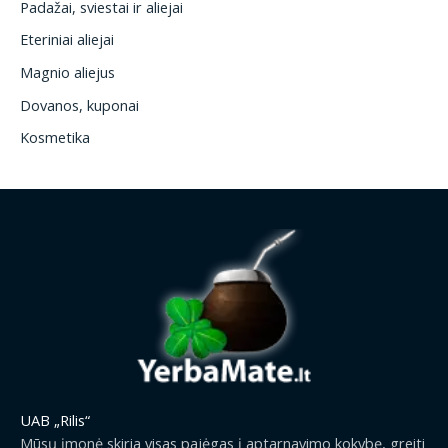
Padažai, sviestai ir aliejai
Eteriniai aliejai
Magnio aliejus
Dovanos, kuponai
Kosmetika
UAB „Rilis“
Mūsų įmonė skiria visas pajėgas į aptarnavimo kokybę, greiti