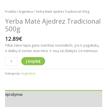
Pradžia
/
Argentina
/ Yerba Matė Ajedrez Tradicional 500g
Yerba Matė Ajedrez Tradicional
500g
12.89
€
Pilkai žalsvi lapai gana stambiai susmulkinti, yra ir pagaliukų,
o dulkių iš esmės visai nėra.
Ir visą tai išlaikyta 24 mėnesius.
Į krepšelį
Kategorija:
Argentina
Aprašymas
Atsiliepimai (0)