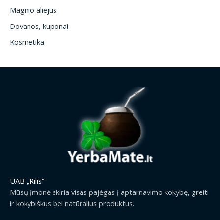
Magnio aliejus
Dovanos, kuponai
Kosmetika
UAB „Rilis“
Mūsų įmonė skiria visas pajėgas į aptarnavimo kokybę, greiti
ir kokybiškus bei natūralius produktus.