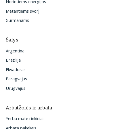
Norintiems energijos
:
Metantiems svorį
Gurmanams
Šalys
Argentina
Brazilija
Ekvadoras
Paragvajus
Urugvajus
Arbatžolės ir arbata
Yerba mate rinkiniai
Arbata pakeliais