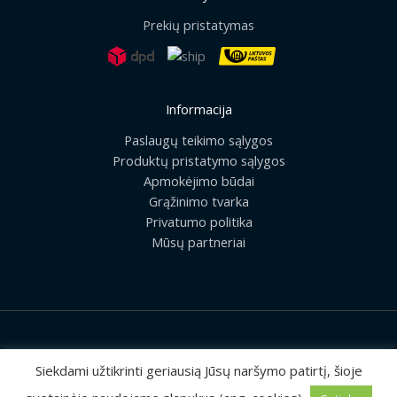
Prekių pristatymas
Informacija
Paslaugų teikimo sąlygos
Produktų pristatymo sąlygos
Apmokėjimo būdai
Grąžinimo tvarka
Privatumo politika
Mūsų partneriai
2026 © Visos teisės saugomos | UAB „Rilis“
Siekdami užtikrinti geriausią Jūsų naršymo patirtį, šioje