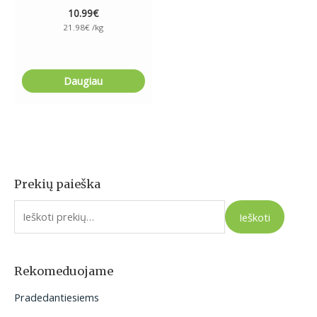
10.99
€
21.98
€
/kg
Daugiau
Prekių paieška
I
e
Ieškoti
š
k
o
Rekomeduojame
t
Pradedantiesiems
i