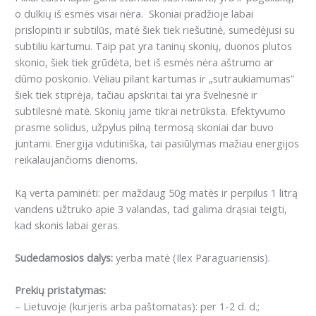
o dulkių iš esmės visai nėra.
Skoniai pradžioje labai
prislopinti ir subtilūs, matė šiek tiek riešutinė, sumedėjusi su
subtiliu kartumu.
Taip pat yra taninų skonių, duonos plutos
skonio, šiek tiek grūdėta, bet iš esmės nėra aštrumo ar
dūmo poskonio.
Vėliau pilant kartumas ir „sutraukiamumas”
šiek tiek stiprėja, tačiau apskritai tai yra švelnesnė ir
subtilesnė matė.
Skonių jame tikrai netrūksta.
Efektyvumo
prasme solidus, užpylus pilną termosą skoniai dar buvo
juntami. Energija vidutiniška, tai pasiūlymas mažiau energijos
reikalaujančioms dienoms.
Ką verta paminėti: per maždaug 50g matės ir perpilus 1 litrą
vandens užtruko apie 3 valandas, tad galima drąsiai teigti,
kad skonis labai geras.
Sudedamosios dalys:
yerba matė (Ilex Paraguariensis).
Prekių pristatymas:
– Lietuvoje (kurjeris arba paštomatas): per 1-2 d. d.;