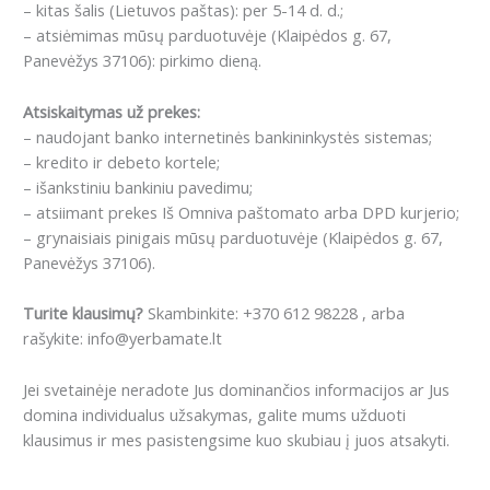
– kitas šalis (Lietuvos paštas): per 5-14 d. d.;
– atsiėmimas mūsų parduotuvėje (Klaipėdos g. 67,
Panevėžys 37106): pirkimo dieną.
Atsiskaitymas už prekes:
– naudojant banko internetinės bankininkystės sistemas;
– kredito ir debeto kortele;
– išankstiniu bankiniu pavedimu;
– atsiimant prekes Iš Omniva paštomato arba DPD kurjerio;
– grynaisiais pinigais mūsų parduotuvėje (Klaipėdos g. 67,
Panevėžys 37106).
Turite klausimų?
Skambinkite: +370 612 98228 , arba
rašykite: info@yerbamate.lt
Jei svetainėje neradote Jus dominančios informacijos ar Jus
domina individualus užsakymas, galite mums užduoti
klausimus ir mes pasistengsime kuo skubiau į juos atsakyti.