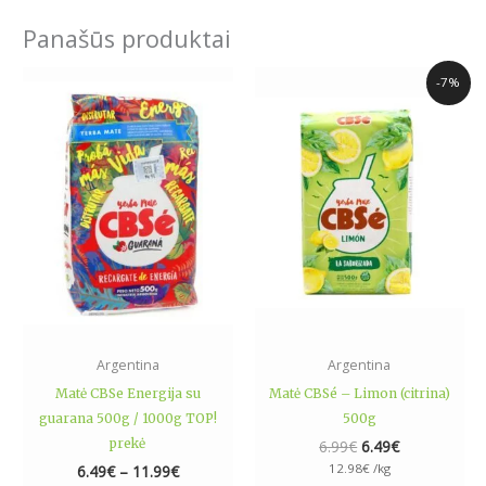
Panašūs produktai
Price
Original
Current
This
-7%
range:
price
price
product
6.49€
was:
is:
has
through
6.99€.
6.49€.
11.99€
multiple
variants.
The
options
may
be
chosen
on
the
Argentina
Argentina
product
Matė CBSe Energija su
Matė CBSé – Limon (citrina)
page
guarana 500g / 1000g TOP!
500g
prekė
6.99
€
6.49
€
12.98
€
/kg
6.49
€
–
11.99
€