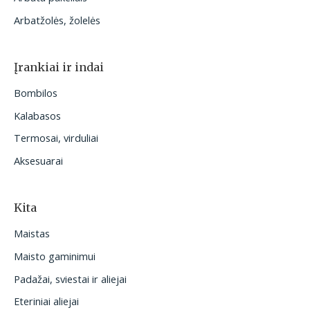
Arbatžolės, žolelės
Įrankiai ir indai
Bombilos
Kalabasos
Termosai, virduliai
Aksesuarai
Kita
Maistas
Maisto gaminimui
Padažai, sviestai ir aliejai
Eteriniai aliejai