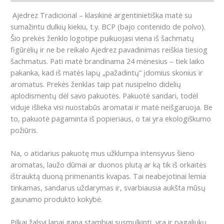
Ajedrez Tradicional – klasikinė argentinietiška matė su
sumažintu dulkių kiekiu, t.y.
BCP (bajo contenido de polvo).
Šio prekės ženklo logotipe puikuojasi viena iš šachmatų
figūrėlių ir ne be reikalo Ajedrez pavadinimas reiškia tiesiog
šachmatus.
Pati matė brandinama 24 mėnesius – tiek laiko
pakanka, kad iš matės lapų „pažadintų“ įdomius skonius ir
aromatus.
Prekės ženklas taip pat nusipelno didelių
aplodismentų dėl savo pakuotės.
Pakuotė sandari, todėl
viduje išlieka visi nuostabūs aromatai ir matė neišgaruoja.
Be
to, pakuotė pagaminta iš popieriaus, o tai yra ekologiškumo
požiūris.
Na, o atidarius pakuotę mus užklumpa intensyvus šieno
aromatas, laužo dūmai ar duonos plutą ar ką tik iš orkaitės
ištrauktą duoną primenantis kvapas.
Tai neabejotinai lemia
tinkamas, sandarus uždarymas ir, svarbiausia aukšta mūsų
gaunamo produkto kokybė.
Pilkai žalsvi lapai gana stambiai susmulkinti, yra ir pagaliukų,