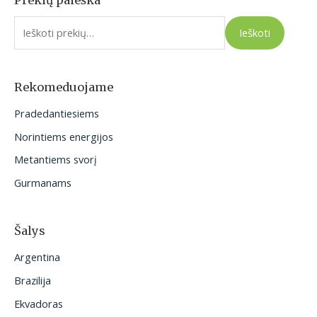
I
e
Ieškoti
š
k
o
Rekomeduojame
t
Pradedantiesiems
i
Norintiems energijos
:
Metantiems svorį
Gurmanams
Šalys
Argentina
Brazilija
Ekvadoras