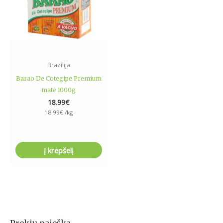
Brazilija
Barao De Cotegipe Premium
matė 1000g
18.99
€
18.99
€
/kg
Į krepšelį
Prekių paieška