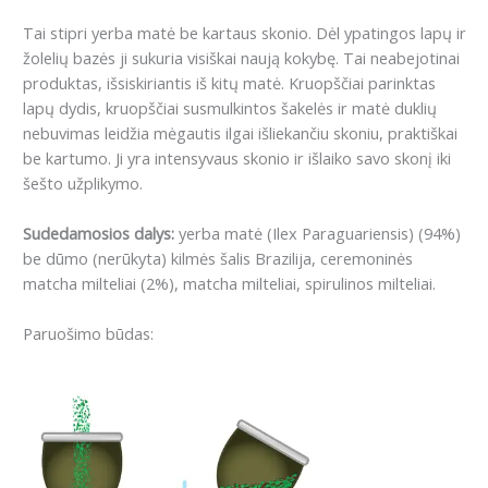
Tai stipri yerba matė be kartaus skonio. Dėl ypatingos lapų ir
žolelių bazės ji sukuria visiškai naują kokybę. Tai neabejotinai
produktas, išsiskiriantis iš kitų matė. Kruopščiai parinktas
lapų dydis, kruopščiai susmulkintos šakelės ir matė duklių
nebuvimas leidžia mėgautis ilgai išliekančiu skoniu, praktiškai
be kartumo. Ji yra intensyvaus skonio ir išlaiko savo skonį iki
šešto užplikymo.
Sudedamosios dalys:
yerba matė (Ilex Paraguariensis) (94%)
be dūmo (nerūkyta) kilmės šalis Brazilija, ceremoninės
matcha milteliai (2%), matcha milteliai, spirulinos milteliai.
Paruošimo būdas: