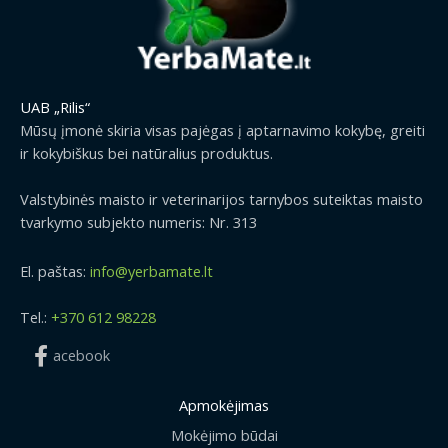
UAB „Rilis“
Mūsų įmonė skiria visas pajėgas į aptarnavimo kokybę, greiti
ir kokybiškus bei natūralius produktus.
Valstybinės maisto ir veterinarijos tarnybos suteiktas maisto
tvarkymo subjekto numeris: Nr. 313
El. paštas:
info@yerbamate.lt
Tel.:
+370 612 98228
acebook
Apmokėjimas
Mokėjimo būdai