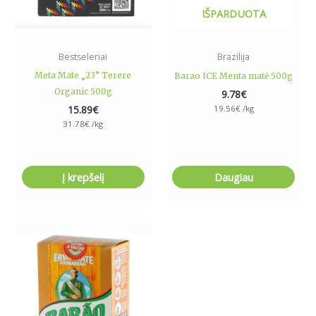
IŠPARDUOTA
Bestseleriai
Brazilija
Meta Mate „23” Terere
Barao ICE Menta matė 500g
Organic 500g
9.78
€
15.89
€
19.56
€
/kg
31.78
€
/kg
Į krepšelį
Daugiau