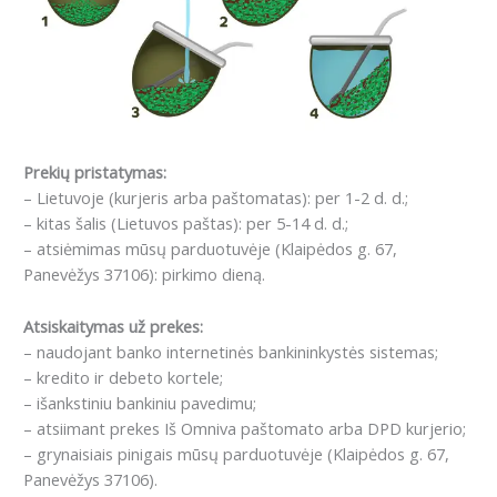
Prekių pristatymas:
– Lietuvoje (kurjeris arba paštomatas): per 1-2 d. d.;
– kitas šalis (Lietuvos paštas): per 5-14 d. d.;
– atsiėmimas mūsų parduotuvėje (Klaipėdos g. 67,
Panevėžys 37106): pirkimo dieną.
Atsiskaitymas už prekes:
– naudojant banko internetinės bankininkystės sistemas;
– kredito ir debeto kortele;
– išankstiniu bankiniu pavedimu;
– atsiimant prekes Iš Omniva paštomato arba DPD kurjerio;
– grynaisiais pinigais mūsų parduotuvėje (Klaipėdos g. 67,
Panevėžys 37106).