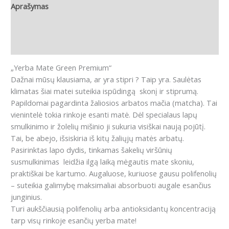
Aprašymas
Papildoma informacija
Atsiliepimai (0)
„Yerba Mate Green Premium“
Dažnai mūsų klausiama, ar yra stipri ? Taip yra. Saulėtas
klimatas šiai matei suteikia ispūdingą skonį ir stiprumą.
Papildomai pagardinta žaliosios arbatos mačia (matcha). Tai
vienintelė tokia rinkoje esanti matė. Dėl specialaus lapų
smulkinimo ir žolelių mišinio ji sukuria visiškai naują pojūtį.
Tai, be abejo, išsiskiria iš kitų žaliųjų matės arbatų.
Pasirinktas lapo dydis, tinkamas šakelių viršūnių
susmulkinimas leidžia ilgą laiką mėgautis mate skoniu,
praktiškai be kartumo. Augaluose, kuriuose gausu polifenolių
– suteikia galimybę maksimaliai absorbuoti augale esančius
junginius.
Turi aukščiausią polifenolių arba antioksidantų koncentraciją
tarp visų rinkoje esančių yerba mate!