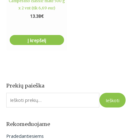
Campesino classic matė 500 g
x 2 vnt (tik 6,69 eur)
13.38
€
Į krepšelį
Prekių paieška
I
e
Ieškoti
š
k
o
Rekomeduojame
t
Pradedantiesiems