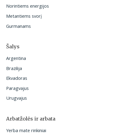
i
Norintiems energijos
:
Metantiems svorį
Gurmanams
Šalys
Argentina
Brazilija
Ekvadoras
Paragvajus
Urugvajus
Arbatžolės ir arbata
Yerba mate rinkiniai