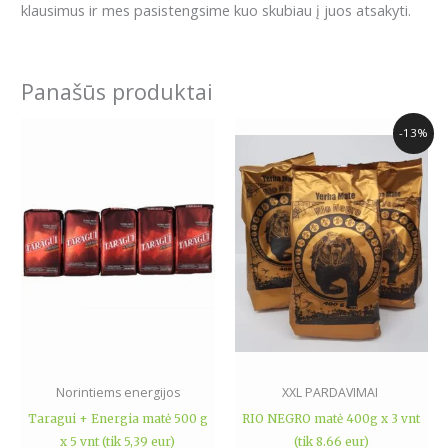
klausimus ir mes pasistengsime kuo skubiau į juos atsakyti.
Panašūs produktai
Original
Current
-13%
price
price
was:
is:
29.97€.
25.99€.
Norintiems energijos
XXL PARDAVIMAI
Taragui + Energia matė 500 g
RIO NEGRO matė 400g x 3 vnt
x 5 vnt (tik 5,39 eur)
(tik 8.66 eur)