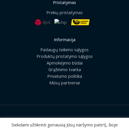
Pristatymas
Prekių pristatymas
Informacija
Paslaugų teikimo sąlygos
Produktų pristatymo sąlygos
Apmokėjimo būdai
Grąžinimo tvarka
Privatumo politika
Mūsų partneriai
2026 © Visos teisės saugomos | UAB „Rilis“
Siekdami užtikrinti geriausią Jūsų naršymo patirtį, šioje