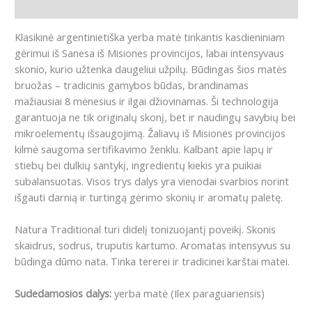
Atsiliepimai (0)
Klasikinė argentinietiška yerba matė tinkantis kasdieniniam
gėrimui iš Sanesa iš Misiones provincijos, labai intensyvaus
skonio, kurio užtenka daugeliui užpilų. Būdingas šios matės
bruožas – tradicinis gamybos būdas, brandinamas
mažiausiai 8 mėnesius ir ilgai džiovinamas. Ši technologija
garantuoja ne tik originalų skonį, bet ir naudingų savybių bei
mikroelementų išsaugojimą. Žaliavų iš Misiones provincijos
kilmė saugoma sertifikavimo ženklu. Kalbant apie lapų ir
stiebų bei dulkių santykį, ingredientų kiekis yra puikiai
subalansuotas. Visos trys dalys yra vienodai svarbios norint
išgauti darnią ir turtingą gėrimo skonių ir aromatų paletę.
Natura Traditional turi didelį tonizuojantį poveikį. Skonis
skaidrus, sodrus, truputis kartumo. Aromatas intensyvus su
būdinga dūmo nata. Tinka tererei ir tradicinei karštai matei.
Sudedamosios dalys:
yerba matė (Ilex paraguariensis)