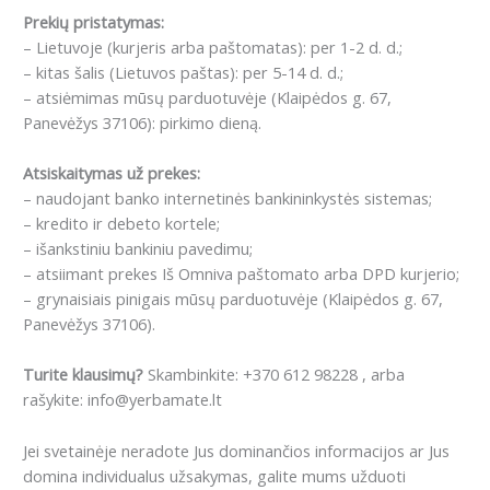
Prekių pristatymas:
– Lietuvoje (kurjeris arba paštomatas): per 1-2 d. d.;
– kitas šalis (Lietuvos paštas): per 5-14 d. d.;
– atsiėmimas mūsų parduotuvėje (Klaipėdos g. 67,
Panevėžys 37106): pirkimo dieną.
Atsiskaitymas už prekes:
– naudojant banko internetinės bankininkystės sistemas;
– kredito ir debeto kortele;
– išankstiniu bankiniu pavedimu;
– atsiimant prekes Iš Omniva paštomato arba DPD kurjerio;
– grynaisiais pinigais mūsų parduotuvėje (Klaipėdos g. 67,
Panevėžys 37106).
Turite klausimų?
Skambinkite: +370 612 98228 , arba
rašykite: info@yerbamate.lt
Jei svetainėje neradote Jus dominančios informacijos ar Jus
domina individualus užsakymas, galite mums užduoti