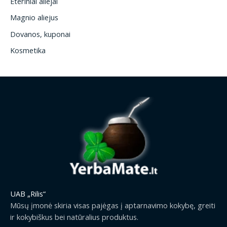
Eteriniai aliejai
Magnio aliejus
Dovanos, kuponai
Kosmetika
UAB „Rilis“
Mūsų įmonė skiria visas pajėgas į aptarnavimo kokybę, greiti
ir kokybiškus bei natūralius produktus.