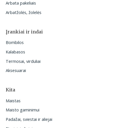
Arbata pakeliais
Arbatžolės, žolelės
Įrankiai ir indai
Bombilos
Kalabasos
Termosai, virduliai
Aksesuarai
Kita
Maistas
Maisto gaminimui
Padažai, sviestai ir aliejai