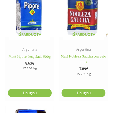
IŠPARDUOTA
IŠPARDUOTA
Argentina
Argentina
Matė Nobleza Gaucha con palo
Matė Pipore despalada 500g
500g
8.63
€
17.26
€
/kg
7.89
€
15.78
€
/kg
Daugiau
Daugiau
Price
This
range: