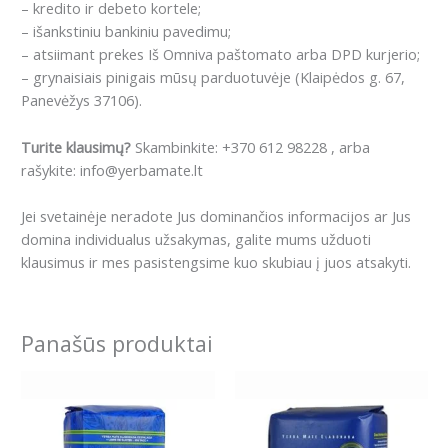
– kredito ir debeto kortele;
– išankstiniu bankiniu pavedimu;
– atsiimant prekes Iš Omniva paštomato arba DPD kurjerio;
– grynaisiais pinigais mūsų parduotuvėje (Klaipėdos g. 67,
Panevėžys 37106).
Turite klausimų?
Skambinkite: +370 612 98228 , arba
rašykite: info@yerbamate.lt
Jei svetainėje neradote Jus dominančios informacijos ar Jus
domina individualus užsakymas, galite mums užduoti
klausimus ir mes pasistengsime kuo skubiau į juos atsakyti.
Panašūs produktai