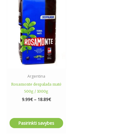
product
9.99€
has
through
18.89€
multiple
variants.
The
options
may
be
chosen
on
the
Argentina
product
Rosamonte despalada matė
page
500g / 1000g
9.99
€
–
18.89
€
Pasirinkti savybes