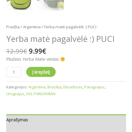
Pradžia
/
Argentina
/ Yerba matė pagalvėlė :) PUCI
Yerba matė pagalvėlė :) PUCI
12.99
€
9.99
€
Pliušinis Yerba Mate veidas
Į krepšelį
Kategorijos:
Argentina
,
Brazilija
,
Ekvadoras
,
Paragvajus
,
Urugvajus
,
XXL PARDAVIMAI
Aprašymas
Atsiliepimai (0)