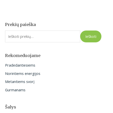
Prekių paieška
I
e
Ieškoti
š
k
o
Rekomeduojame
t
Pradedantiesiems
i
Norintiems energijos
:
Metantiems svorį
Gurmanams
Šalys