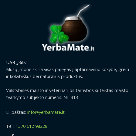
UAB „Rilis“
Mūsų įmonė skiria visas pajėgas į aptarnavimo kokybę, greiti
ir kokybiškus bei natūralius produktus.
Valstybinės maisto ir veterinarijos tarnybos suteiktas maisto
tvarkymo subjekto numeris: Nr. 313
El. paštas:
info@yerbamate.lt
Tel.:
+370 612 98228