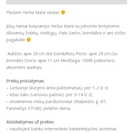
Pliušinis Yerba Mate veidas
J
ūsų namai kvepiantys Yerba Mate
su pilnomis lentynomis
džiovintų žolelių, moliūgų, Palo Santo, bombillos ir ant sofos
pagalvėlė
Aukštis: apie 20 cm (be bombillos)
Plotis: apie 29 cm (su
letenėle)
Storis: apie 11 cm
Medžiaga: 100% poliesteris,
aksominis audinys.
Prekių pristatymas:
– Lietuvoje (kurjeris arba paštomatas): per 1-2 d. d.;
– kitas šalis (Lietuvos paštas): per 5-14 d. d.;
– atsiėmimas mūsų parduotuvėje (Klaipėdos g. 67,
Panevėžys 37106): pirkimo dieną.
Atsiskaitymas už prekes:
– naudojant banko internetinės bankininkystės sistemas;