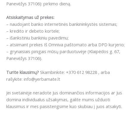
Panevėžys 37106): pirkimo dieną.
Atsiskaitymas už prekes:
– naudojant banko internetinės bankininkystės sistemas;
– kredito ir debeto kortele;
– išankstiniu bankiniu pavedimu;
– atsiimant prekes Iš Omniva paštomato arba DPD kurjerio;
– grynaisiais pinigais mūsų parduotuvėje (Klaipėdos g. 67,
Panevėžys 37106).
Turite klausimų?
Skambinkite: +370 612 98228 , arba
rašykite: info@yerbamate.lt
Jei svetainėje neradote Jus dominančios informacijos ar Jus
domina individualus užsakymas, galite mums užduoti
klausimus ir mes pasistengsime kuo skubiau į juos atsakyti.