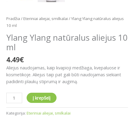
Pradžia
/
Eteriniai aliejai, smilkalai
/ Ylang Ylang natūralus aliejus
10 ml
Ylang Ylang natūralus aliejus 10
ml
4.49
€
Aliejus naudojamas, kaip kvapioji medžiaga, kvepaluose ir
kosmetikoje. Aliejus taip pat gali būti naudojamas siekiant
padidinti plaukų stiprumą ir augimą.
Į krepšelį
Kategorija:
Eteriniai aliejai, smilkalai