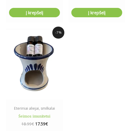
Į krepšelį
Į krepšelį
Original
Current
-7%
price
price
was:
is:
18.99€.
17.59€.
Eteriniai aliejai, smilkalai
Šeimos imunitetui
18.99
€
17.59
€