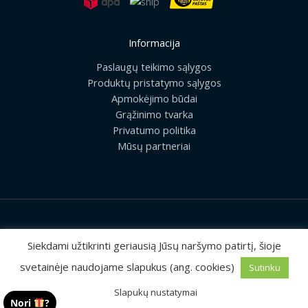
Informacija
Paslaugų teikimo sąlygos
Produktų pristatymo sąlygos
Apmokėjimo būdai
Grąžinimo tvarka
Privatumo politika
Mūsų partneriai
2026 © Visos teisės saugomos | UAB „Rilis“
Siekdami užtikrinti geriausią Jūsų naršymo patirtį, šioje
svetainėje naudojame slapukus (ang. cookies)
Sutinku
Sprendimas:
MEDIAERN
Slapukų nustatymai
Nori
?