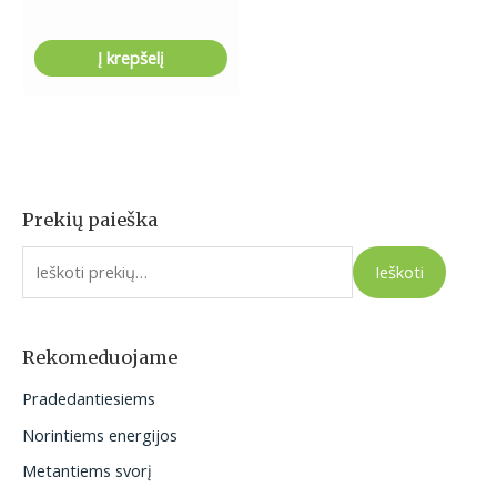
Į krepšelį
Prekių paieška
I
e
Ieškoti
š
k
o
Rekomeduojame
t
Pradedantiesiems
i
Norintiems energijos
:
Metantiems svorį