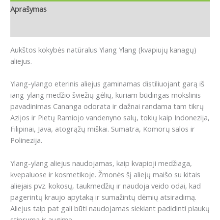
Aprašymas
Atsiliepimai (0)
Aukštos kokybės natūralus Ylang Ylang (kvapiujų kanagų)
aliejus.
Ylang-ylango eterinis aliejus gaminamas distiliuojant garą iš
iang-ylang medžio šviežių gėlių, kuriam būdingas mokslinis
pavadinimas Cananga odorata ir dažnai randama tam tikrų
Azijos ir Pietų Ramiojo vandenyno salų, tokių kaip Indonezija,
Filipinai, Java, atogrąžų miškai. Sumatra, Komorų salos ir
Polinezija.
Ylang-ylang aliejus naudojamas, kaip kvapioji medžiaga,
kvepaluose ir kosmetikoje. Žmonės šį aliejų maišo su kitais
aliejais pvz. kokosų, taukmedžių ir naudoja veido odai, kad
pagerintų kraujo apytaką ir sumažintų dėmių atsiradimą.
Aliejus taip pat gali būti naudojamas siekiant padidinti plaukų
stiprumą ir augimą.