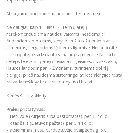
Atsargumo priemonės naudojant eterinius aliejus:
Ne daugiau kaip 1-2 lašai.
• Eterinių aliejų
nerekomenduojama naudoti vaikams, nėščioms ar
žindančioms moterims, senyvo amžiaus žmonėms ar
asmenims, sergantiems lėtinėmis ligomis.
• Nenaudokite
eterinių aliejų švirkščiant į veną ar į raumenis.
• Niekada
netepkite eterinių aliejų tiesiai ant gleivinės, nosies, akių,
klausos landos ir pan.
• Žmonėms, turintiems polinkį į
alergiją, prieš naudojimą sistemingai atlikite alergijos testą.
Niekada nešildykite eterinio aliejaus difuzijai.
Kilmės šalis: Vokietija
Prekių pristatymas:
– Lietuvoje (kurjeris arba paštomatas): per 1-2 d. d.;
– kitas šalis (Lietuvos paštas): per 5-14 d. d.;
– atsiėmimas mūsų parduotuvėje (Klaipėdos g. 67,