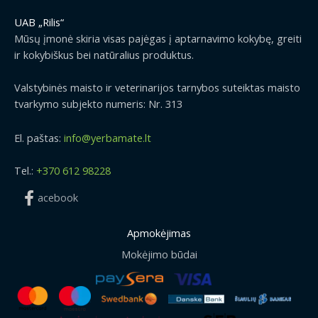
UAB „Rilis“
Mūsų įmonė skiria visas pajėgas į aptarnavimo kokybę, greiti
ir kokybiškus bei natūralius produktus.
Valstybinės maisto ir veterinarijos tarnybos suteiktas maisto
tvarkymo subjekto numeris: Nr. 313
El. paštas:
info@yerbamate.lt
Tel.:
+370 612 98228
acebook
Apmokėjimas
Mokėjimo būdai