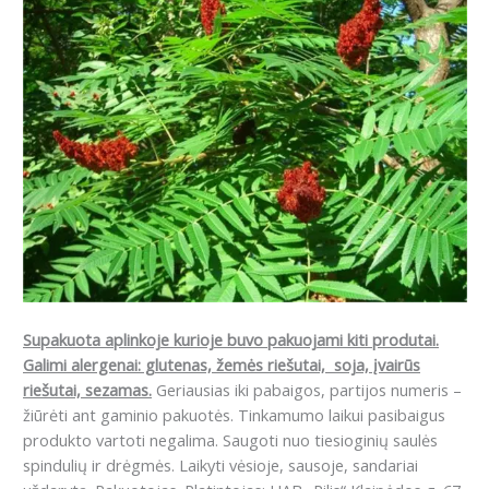
Supakuota aplinkoje kurioje buvo pakuojami kiti produtai.
Galimi alergenai: g
lutenas, žemės riešutai, soja, įvairūs
riešutai, sezamas.
Geriausias iki pabaigos, partijos numeris –
žiūrėti ant gaminio pakuotės. Tinkamumo laikui pasibaigus
produkto vartoti negalima. Saugoti nuo tiesioginių saulės
spindulių ir drėgmės. Laikyti vėsioje, sausoje, sandariai