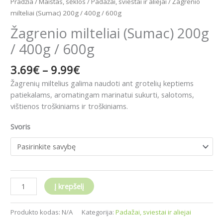
Pradžia
/
Maistas, sėklos
/
Padažai, sviestai ir aliejai
/ Žagrenio
milteliai (Sumac) 200g / 400g / 600g
Žagrenio milteliai (Sumac) 200g
/ 400g / 600g
3.69
€
–
9.99
€
Žagrenių miltelius galima naudoti ant grotelių keptiems
patiekalams, aromatingam marinatui sukurti, salotoms,
vištienos troškiniams ir troškiniams.
Svoris
Į krepšelį
Produkto kodas:
N/A
Kategorija:
Padažai, sviestai ir aliejai