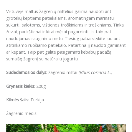
Virtuvėje maltus žagrenių miltelius galima naudoti ant
grotelių keptiems patiekalams, aromatingam marinatui
sukurti, salotoms, vištienos troškiniams ir troškiniams.
Tinka
žuviai, paukštienai ir kitai mėsai pagardinti.
Jis taip pat
naudojamas rauginimo metu.
Tiesiog pabarstykite juo ant
atitinkamo ruošiamo patiekalo.
Patartina jį naudoti gaminant
ar kepant.
Taip pat galite pasigaminti kebabų padažą,
sumaišę žagrenį su natūraliu jogurtu.
Sudedamosios dalys:
žagrenio miltai
(Rhus coriaria L.)
Grynasis kiekis
: 200g
Kilmės šalis:
Turkija
Žagrenio medis: