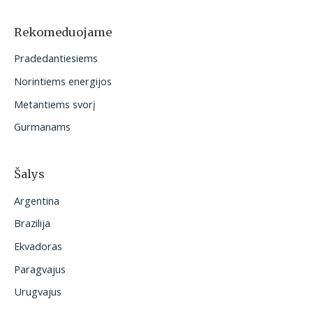
k
o
Rekomeduojame
t
Pradedantiesiems
i
Norintiems energijos
:
Metantiems svorį
Gurmanams
Šalys
Argentina
Brazilija
Ekvadoras
Paragvajus
Urugvajus