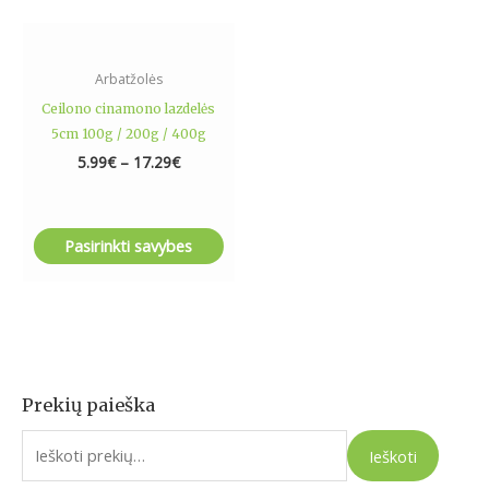
chosen
on
the
Arbatžolės
product
Ceilono cinamono lazdelės
page
5cm 100g / 200g / 400g
5.99
€
–
17.29
€
Pasirinkti savybes
Prekių paieška
I
e
Ieškoti
š