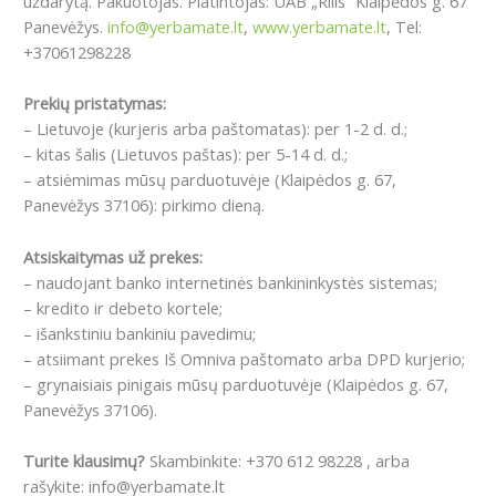
uždarytą. Pakuotojas. Platintojas: UAB „Rilis“ Klaipėdos g. 67
Panevėžys.
info@yerbamate.lt
,
www.yerbamate.lt
, Tel:
+37061298228
Prekių pristatymas:
– Lietuvoje (kurjeris arba paštomatas): per 1-2 d. d.;
– kitas šalis (Lietuvos paštas): per 5-14 d. d.;
– atsiėmimas mūsų parduotuvėje (Klaipėdos g. 67,
Panevėžys 37106): pirkimo dieną.
Atsiskaitymas už prekes:
– naudojant banko internetinės bankininkystės sistemas;
– kredito ir debeto kortele;
– išankstiniu bankiniu pavedimu;
– atsiimant prekes Iš Omniva paštomato arba DPD kurjerio;
– grynaisiais pinigais mūsų parduotuvėje (Klaipėdos g. 67,
Panevėžys 37106).
Turite klausimų?
Skambinkite: +370 612 98228 , arba
rašykite: info@yerbamate.lt