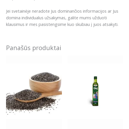
Jei svetainėje neradote Jus dominančios informacijos ar Jus
domina individualus užsakymas, galite mums užduoti
klausimus ir mes pasistengsime kuo skubiau į juos atsakyti.
Panašūs produktai
Price
Price
This
This
range:
range:
product
product
6.99€
11.99€
has
has
through
through
18.99€
19.99€
multiple
multiple
variants.
variants.
The
The
options
options
may
may
be
be
chosen
chosen
on
on