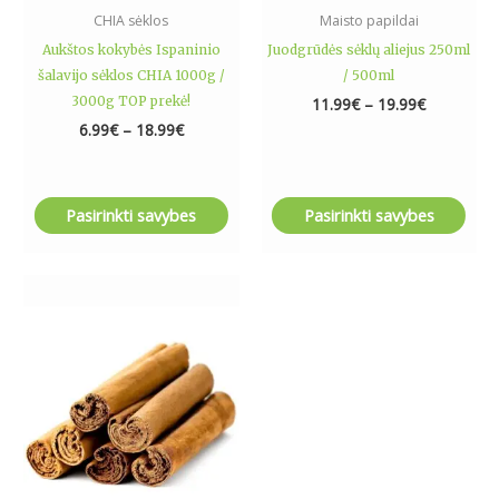
the
the
CHIA sėklos
Maisto papildai
product
product
Aukštos kokybės Ispaninio
Juodgrūdės sėklų aliejus 250ml
page
page
šalavijo sėklos CHIA 1000g /
/ 500ml
3000g TOP prekė!
11.99
€
–
19.99
€
6.99
€
–
18.99
€
Pasirinkti savybes
Pasirinkti savybes
Price
This
range:
product
5.99€
has
through
17.29€
multiple
variants.
The
options
may
be