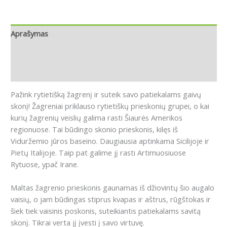
Aprašymas
Papildoma informacija
Atsiliepimai (0)
Pažink rytietišką žagrenį ir suteik savo patiekalams gaivų
skonį!
Žagreniai priklauso rytietiškų prieskonių grupei, o kai
kurių žagrenių veislių galima rasti Šiaurės Amerikos
regionuose.
Tai būdingo skonio prieskonis, kilęs iš
Viduržemio jūros baseino.
Daugiausia aptinkama Sicilijoje ir
Pietų Italijoje.
Taip pat galime jį rasti Artimuosiuose
Rytuose, ypač Irane.
Maltas žagrenio prieskonis gaunamas iš džiovintų šio augalo
vaisių, o jam būdingas stiprus kvapas ir aštrus, rūgštokas ir
šiek tiek vaisinis poskonis, suteikiantis patiekalams savitą
skonį.
Tikrai verta jį įvesti į savo virtuvę.