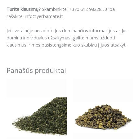
Turite klausimų?
Skambinkite: +370 612 98228 , arba
rašykite: info@yerbamate.lt
Jei svetainėje neradote Jus dominančios informacijos ar Jus
domina individualus užsakymas, galite mums užduoti
klausimus ir mes pasistengsime kuo skubiau į juos atsakyti.
Panašūs produktai
Price
Price
This
This
range:
range:
product
product
4.99€
2.99€
has
has
through
through
14.79€
13.99€
multiple
multiple
variants.
variants.
The
The
options
options
may
may
be
be