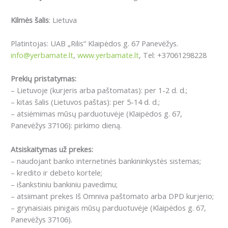
Kilmės šalis
: Lietuva
Platintojas: UAB „Rilis“ Klaipėdos g. 67 Panevėžys.
info@yerbamate.lt
,
www.yerbamate.lt
, Tel: +37061298228
Prekių pristatymas:
– Lietuvoje (kurjeris arba paštomatas): per 1-2 d. d.;
– kitas šalis (Lietuvos paštas): per 5-14 d. d.;
– atsiėmimas mūsų parduotuvėje (Klaipėdos g. 67,
Panevėžys 37106): pirkimo dieną.
Atsiskaitymas už prekes:
– naudojant banko internetinės bankininkystės sistemas;
– kredito ir debeto kortele;
– išankstiniu bankiniu pavedimu;
– atsiimant prekes Iš Omniva paštomato arba DPD kurjerio;
– grynaisiais pinigais mūsų parduotuvėje (Klaipėdos g. 67,
Panevėžys 37106).