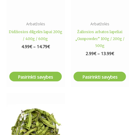
chosen
chosen
on
on
the
the
Arbatžolės
Arbatžolės
product
product
Didžiosios dilgelės lapai 200g
Žaliosios arbatos lapeliai
page
page
/ 400g / 600g
„Gunpowder” 100g / 200g /
500g
4.99
€
–
14.79
€
2.99
€
–
13.99
€
Pasirinkti savybes
Pasirinkti savybes
Price
This
range:
product
6.99€
has
through
34.69€
multiple
variants.
The