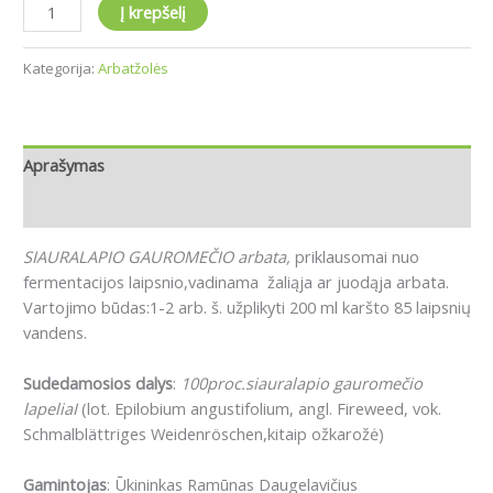
Į krepšelį
Kategorija:
Arbatžolės
Aprašymas
Atsiliepimai (0)
SIAURALAPIO GAUROMEČIO arbata,
priklausomai nuo
fermentacijos laipsnio,vadinama žaliąja ar juodąja arbata.
Vartojimo būdas:1-2 arb. š. užplikyti 200 ml karšto 85 laipsnių
vandens.
Sudedamosios dalys
:
100proc.siauralapio gauromečio
lapeliaI
(lot. Epilobium angustifolium, angl. Fireweed, vok.
Schmalblättriges Weidenröschen,kitaip ožkarožė)
Gamintojas
: Ūkininkas Ramūnas Daugelavičius