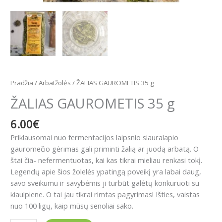
Pradžia
/
Arbatžolės
/ ŽALIAS GAUROMETIS 35 g
ŽALIAS GAUROMETIS 35 g
6.00
€
Priklausomai nuo fermentacijos laipsnio siauralapio
gauromečio gėrimas gali priminti žalią ar juodą arbatą. O
štai čia- nefermentuotas, kai kas tikrai mieliau renkasi tokį.
Legendų apie šios žolelės ypatingą poveikį yra labai daug,
savo sveikumu ir savybėmis ji turbūt galėtų konkuruoti su
kiaulpiene. O tai jau tikrai rimtas pagyrimas! Išties, vaistas
nuo 100 ligų, kaip mūsų senoliai sako.