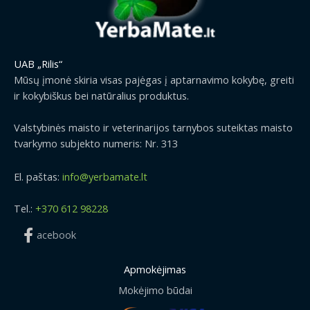
UAB „Rilis“
Mūsų įmonė skiria visas pajėgas į aptarnavimo kokybę, greiti
ir kokybiškus bei natūralius produktus.
Valstybinės maisto ir veterinarijos tarnybos suteiktas maisto
tvarkymo subjekto numeris: Nr. 313
El. paštas:
info@yerbamate.lt
Tel.:
+370 612 98228
acebook
Apmokėjimas
Mokėjimo būdai