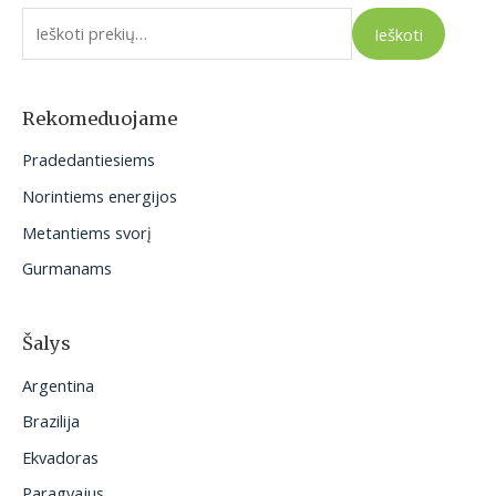
e
Ieškoti
š
k
o
Rekomeduojame
t
Pradedantiesiems
i
Norintiems energijos
:
Metantiems svorį
Gurmanams
Šalys
Argentina
Brazilija
Ekvadoras
Paragvajus