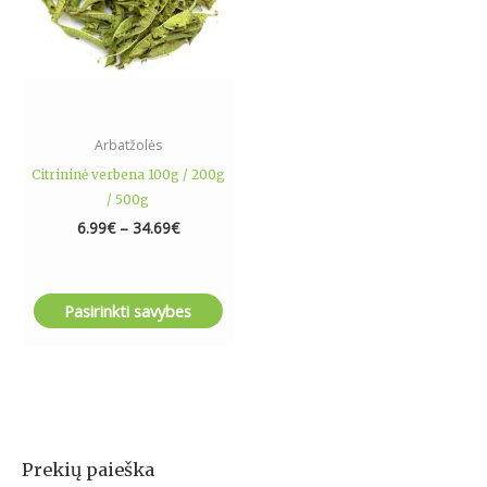
options
may
be
chosen
on
the
Arbatžolės
product
Citrininė verbena 100g / 200g
page
/ 500g
6.99
€
–
34.69
€
Pasirinkti savybes
Prekių paieška
I