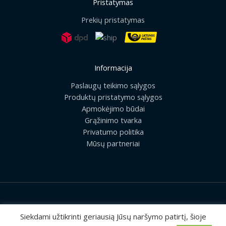
Pristatymas
Prekių pristatymas
Informacija
Paslaugų teikimo sąlygos
Produktų pristatymo sąlygos
Apmokėjimo būdai
Grąžinimo tvarka
Privatumo politika
Mūsų partneriai
2026 © Visos teisės saugomos | UAB „Rilis“
Siekdami užtikrinti geriausią Jūsų naršymo patirtį, šioje