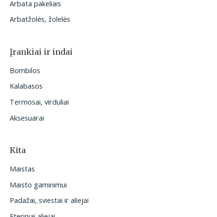
Arbata pakeliais
Arbatžolės, žolelės
Įrankiai ir indai
Bombilos
Kalabasos
Termosai, virduliai
Aksesuarai
Kita
Maistas
Maisto gaminimui
Padažai, sviestai ir aliejai
Eteriniai aliejai