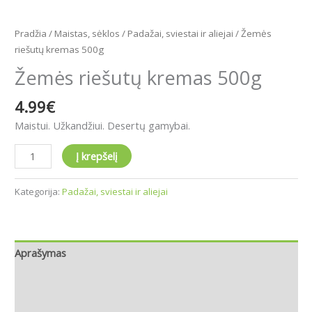
Pradžia
/
Maistas, sėklos
/
Padažai, sviestai ir aliejai
/ Žemės
riešutų kremas 500g
Žemės riešutų kremas 500g
4.99
€
Maistui. Užkandžiui. Desertų gamybai.
Į krepšelį
Kategorija:
Padažai, sviestai ir aliejai
Aprašymas
Papildoma informacija
Atsiliepimai (0)