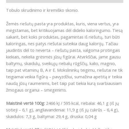
Tobulo skrudinimo ir kremiško skonio.
Žemės riešutų pasta yra produktas, kuris, viena vertus, yra
mėgstamas, bet kritikuojamas dėl didelio kaloringumo.
Tiesą
sakant, bet koks produktas, pagamintas iš riešutų, turi būti
kaloringas, nes patys riešutai suteikia daug kalorijų.
Tačiau
jaudintis dėl to neverta – riešutų pasta, valgoma protingais
kiekiais, nekelia grėsmės jūsų figūrai.
Atvirkščiai, jame gausu
baltymų, skaidulų, sveikųjų riebalų rūgščių, kalio, magnio,
taip pat vitaminų B, A ir E. Mokslininkų teigimu, riešutai ne tik
teigiamai veikia figūrą – pavyzdžiui, sumažina apetitą ir teikia
naudą jūsų raumenims, bet taip pat tiekia kurą svarbiausiam
žmogaus organui – smegenims.
Maistinė vertė 100g:
2466 kJ / 595 kcal, riebalai: 46,1 g (iš jų
sotieji – 6,1 g), angliavandeniai: 11,9 g (iš jų cukrūs – 6,4 g),
skaidulos: 7,3 g, baltymai: 29,4 g, druska: 0,04 g