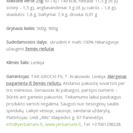
Maistinė vertė 25g:
617 kJ / 149 kcal, riebalai: 11,5 g (iš jų
sotieji – 1,5 g), angliavandeniai: 3 g (iš jų cukrūs – 1,6 g),
skaidulos: 1,8 g, baltymai: 7,4 g, druska: 0,01 g
Grynasis kiekis
: 500g; 900g
Sudedamosios dalys:
skrudinti ir malti 100% Nikaragvoje
užauginti
žemės riešutai
.
Kilmės šalis:
Lenkija
Gamintojas
: TAR-GROCH-FIL T. Krakowski. Lenkija.
Alergenai:
pagaminta iš žemės riešutų
.
Atidarius pakuotę suvartoti per
tris mėnesius. Geriausias iki pabaigos, partijos numeris –
žiūrėti ant gaminio pakuotės. Tinkamumo laikui pasibaigus
produkto vartoti negalima. Saugoti nuo tiesioginių saulės
spindulių. Laikyti vėsioje, sausoje, sandariai uždarytą,
Platintojas: UAB „Rilis“ Klaipėdos g. 67 Panevėžys.
info@yerbamate.lt
,
www.yerbamate.lt
, Tel: +37061298228