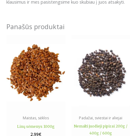
klausimus ir mes pasistengsime kuo skubiau į juos atsakyti.
Panašūs produktai
Price
This
range:
product
3.99€
has
through
11.79€
multiple
variants.
The
options
may
be
chosen
on
the
Maistas, sėklos
Padažai, sviestai ir aliejai
product
Nemalti juodieji pipirai 200g /
Linų sėmenys 1000g
page
400g / 600g
2.99
€