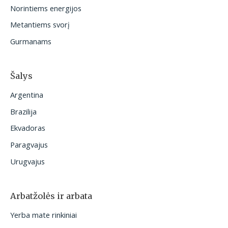
Norintiems energijos
:
Metantiems svorį
Gurmanams
Šalys
Argentina
Brazilija
Ekvadoras
Paragvajus
Urugvajus
Arbatžolės ir arbata
Yerba mate rinkiniai