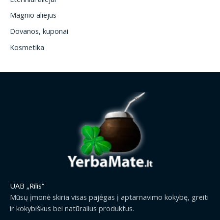
Magnio aliejus
Dovanos, kuponai
Kosmetika
UAB „Rilis“
Mūsų įmonė skiria visas pajėgas į aptarnavimo kokybę, greiti
ir kokybiškus bei natūralius produktus.