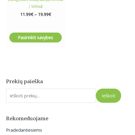
page
/ 500ml
11.99
€
–
19.99
€
Pasirinkti savybes
Prekių paieška
I
e
Ieškoti
š
k
o
Rekomeduojame
t
Pradedantiesiems
i