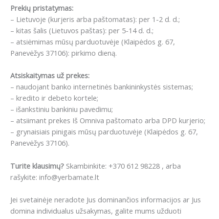
Prekių pristatymas:
– Lietuvoje (kurjeris arba paštomatas): per 1-2 d. d.;
– kitas šalis (Lietuvos paštas): per 5-14 d. d.;
– atsiėmimas mūsų parduotuvėje (Klaipėdos g. 67,
Panevėžys 37106): pirkimo dieną.
Atsiskaitymas už prekes:
– naudojant banko internetinės bankininkystės sistemas;
– kredito ir debeto kortele;
– išankstiniu bankiniu pavedimu;
– atsiimant prekes Iš Omniva paštomato arba DPD kurjerio;
– grynaisiais pinigais mūsų parduotuvėje (Klaipėdos g. 67,
Panevėžys 37106).
Turite klausimų?
Skambinkite: +370 612 98228 , arba
rašykite: info@yerbamate.lt
Jei svetainėje neradote Jus dominančios informacijos ar Jus
domina individualus užsakymas, galite mums užduoti