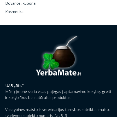
Dovanos, kuponai
Kosmetika
UAB „Rilis“
Mūsų įmonė skiria visas pajėgas į aptarnavimo kokybę, greiti
ir kokybiškus bei natūralius produktus.
Valstybinės maisto ir veterinarijos tarnybos suteiktas maisto
tvarkymo subjekto numeris: Nr. 313