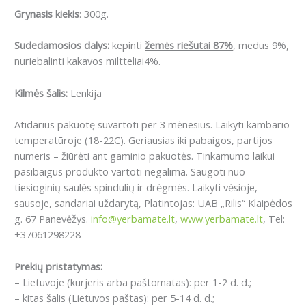
Grynasis kiekis
: 300g.
Sudedamosios dalys:
kepinti
žemės riešutai 87%
, medus 9%,
nuriebalinti kakavos miltteliai4%.
Kilmės šalis:
Lenkija
Atidarius pakuotę suvartoti per 3 mėnesius.
Laikyti kambario
temperatūroje (18-22C).
Geriausias iki pabaigos, partijos
numeris – žiūrėti ant gaminio pakuotės. Tinkamumo laikui
pasibaigus produkto vartoti negalima. Saugoti nuo
tiesioginių saulės spindulių ir drėgmės. Laikyti vėsioje,
sausoje, sandariai uždarytą, Platintojas: UAB „Rilis“ Klaipėdos
g. 67 Panevėžys.
info@yerbamate.lt
,
www.yerbamate.lt
, Tel:
+37061298228
Prekių pristatymas:
– Lietuvoje (kurjeris arba paštomatas): per 1-2 d. d.;
– kitas šalis (Lietuvos paštas): per 5-14 d. d.;