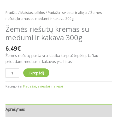
Pradžia
/
Maistas, sėklos
/
Padažai, sviestai ir aliejai
/ Žemės
riešutų kremas su medumi ir kakava 300g
Žemės riešutų kremas su
medumi ir kakava 300g
6.49
€
Žemės riešutų pasta yra klasika tarp užtepėlių, tačiau
pridedant medaus ir kakavos yra hitas!
Į krepšelį
Kategorija:
Padažai, sviestai ir aliejai
Aprašymas