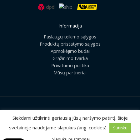
Informacija
Paslaugų teikimo sąlygos
Produktų pristatymo sąlygos
Apmokėjimo būdai
Grąžinimo tvarka
Privatumo politika
Mūsų partneriai
2026 © Visos teisės saugomos | UAB „Rilis“
Siekdami užtikrinti geriausią Jūsų naršymo patirtį, šioje
svetainėje naudojame slapukus (ang. cookies)
Sutinku
Sprendimas:
MEDIAERN
Slapukų nustatymai