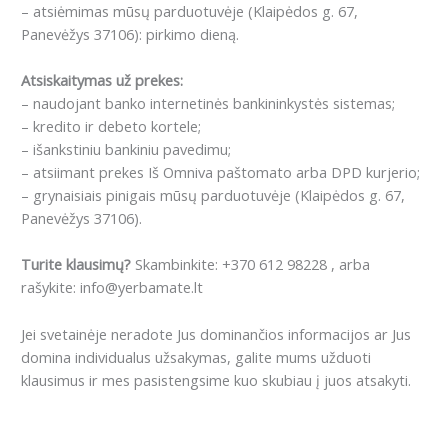
– atsiėmimas mūsų parduotuvėje (Klaipėdos g. 67,
Panevėžys 37106): pirkimo dieną.
Atsiskaitymas už prekes:
– naudojant banko internetinės bankininkystės sistemas;
– kredito ir debeto kortele;
– išankstiniu bankiniu pavedimu;
– atsiimant prekes Iš Omniva paštomato arba DPD kurjerio;
– grynaisiais pinigais mūsų parduotuvėje (Klaipėdos g. 67,
Panevėžys 37106).
Turite klausimų?
Skambinkite: +370 612 98228 , arba
rašykite: info@yerbamate.lt
Jei svetainėje neradote Jus dominančios informacijos ar Jus
domina individualus užsakymas, galite mums užduoti
klausimus ir mes pasistengsime kuo skubiau į juos atsakyti.