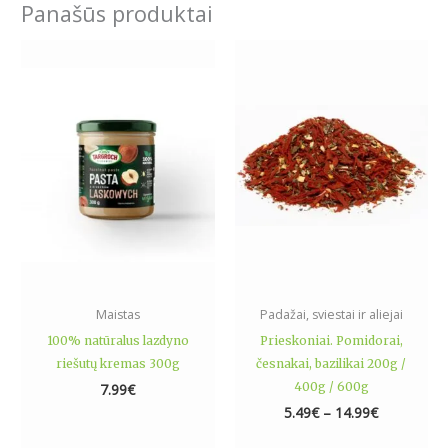
Panašūs produktai
Price
This
range:
product
5.49€
has
through
14.99€
multiple
variants.
The
options
may
be
chosen
on
the
Maistas
Padažai, sviestai ir aliejai
product
100% natūralus lazdyno
Prieskoniai. Pomidorai,
page
riešutų kremas 300g
česnakai, bazilikai 200g /
400g / 600g
7.99
€
5.49
€
–
14.99
€