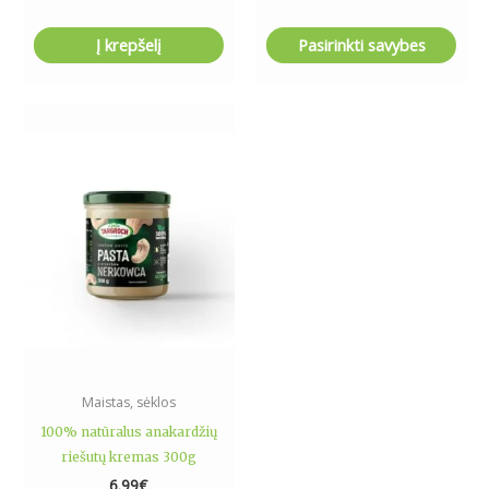
Į krepšelį
Pasirinkti savybes
Maistas, sėklos
100% natūralus anakardžių
riešutų kremas 300g
6.99
€