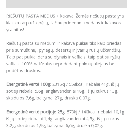
Atsiliepimai (0)
RIEŠUTŲ PASTA MEDUS + kakava.
Žemės riešutų pasta yra
klasika tarp užtepėlių, tačiau pridedant medaus ir kakavos
yra hitas!
Riešutų pasta su medumi ir kakava puikiai tiks kaip priedas
prie sumuštinių, pyragų, desertų ir įvairių rūšių užkandžių.
Taip pat puikiai dera su blynais ir vafliais, taip pat su ryžių
vafliais.
100% natūralus
nepridedant palmių aliejaus
be
pridėtos druskos.
Energetinė vertė 100g
: 2315kj / 558kcal, riebalai 41g, iš jų
sotieji riebalai 5,6g, angliavandeniai 18g, iš jų cukrus 13g,
skaidulos 7,6g, baltymai 27g, druska 0,07g.
Energetinė vertė pocijoje 25g
: 579kj / 140kcal, riebalai 10,1g,
iš jų sotieji riebalai 1,4g, angliavandeniai 4,5g, iš jų cukrus
3,2g, skaidulos 1,9g, baltymai 6,6g, druska 0,02g.