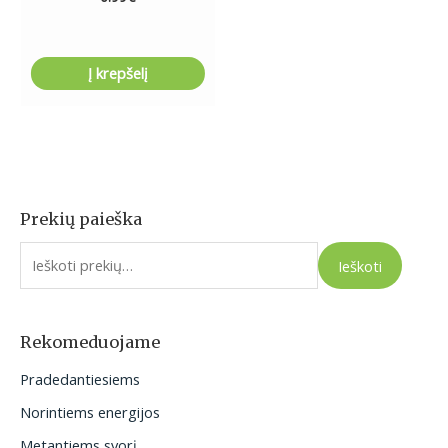
Į krepšelį
Prekių paieška
I
e
Ieškoti
š
k
o
Rekomeduojame
t
Pradedantiesiems
i
Norintiems energijos
:
Metantiems svorį