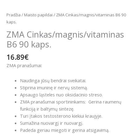
Pradžia
/
Maisto papildai
/ ZMA Cinkas/magnis/vitaminas B6 90
kaps.
ZMA Cinkas/magnis/vitaminas
B6 90 kaps.
16.89
€
ZMA pranašumai:
Naudinga jūsų bendrai sveikatai
.
Stiprina imuninę ir nervų sistemą.
Apsaugo ląsteles nuo oksidacinio streso.
ZMA pranašumai sportininkams:
Gerina raumenų
funkciją ir baltymų sintezę.
Turi įtakos testosterono kiekiui kraujyje.
Sumažina nuovargį ir nuovargį.
Padeda geriau miegoti ir gerina atsigavimą.