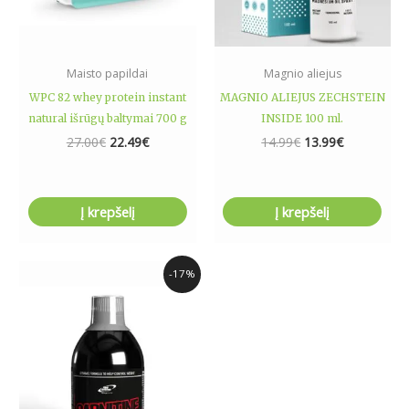
Maisto papildai
Magnio aliejus
WPC 82 whey protein instant
MAGNIO ALIEJUS ZECHSTEIN
natural išrūgų baltymai 700 g
INSIDE 100 ml.
27.00
€
22.49
€
14.99
€
13.99
€
Į krepšelį
Į krepšelį
Price
This
-17%
range:
product
13.99€
has
through
19.89€
multiple
variants.
The
options