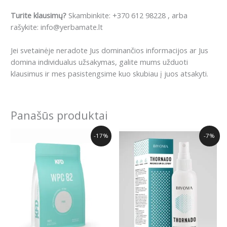
Turite klausimų?
Skambinkite: +370 612 98228 , arba
rašykite: info@yerbamate.lt
Jei svetainėje neradote Jus dominančios informacijos ar Jus
domina individualus užsakymas, galite mums užduoti
klausimus ir mes pasistengsime kuo skubiau į juos atsakyti.
Panašūs produktai
Original
Current
Original
Current
-17%
-7%
price
price
price
price
was:
is:
was:
is:
27.00€.
22.49€.
14.99€.
13.99€.