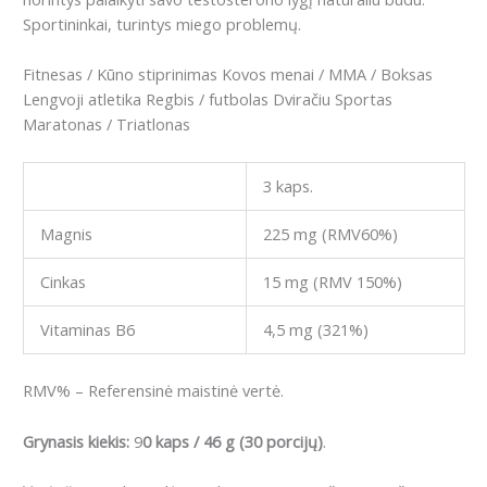
Sportininkai, turintys miego problemų.
Fitnesas / Kūno stiprinimas
Kovos menai / MMA / Boksas
Lengvoji atletika
Regbis / futbolas
Dviračiu Sportas
Maratonas / Triatlonas
3 kaps.
Magnis
225 mg (RMV60%)
Cinkas
15 mg (RMV 150%)
Vitaminas B6
4,5 mg (321%)
RMV% – Referensinė maistinė vertė.
Grynasis kiekis:
9
0 kaps / 46 g (30 porcijų)
.