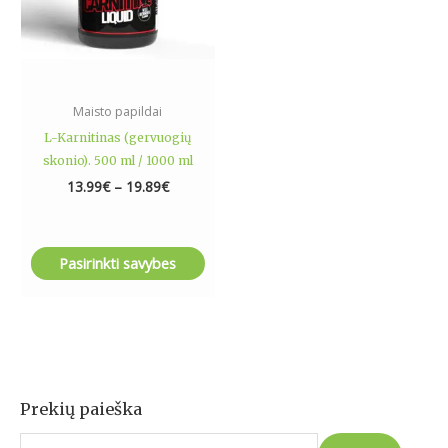
may
be
chosen
on
the
Maisto papildai
product
L-Karnitinas (gervuogių
page
skonio). 500 ml / 1000 ml
13.99
€
–
19.89
€
Pasirinkti savybes
Prekių paieška
I
e