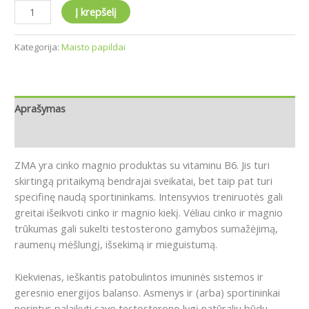
Į krepšelį
Kategorija:
Maisto papildai
Aprašymas
Atsiliepimai (0)
ZMA yra cinko magnio produktas su vitaminu B6.
Jis turi
skirtingą pritaikymą bendrajai sveikatai, bet taip pat turi
specifinę naudą sportininkams.
Intensyvios treniruotės gali
greitai išeikvoti cinko ir magnio kiekį.
Vėliau cinko ir magnio
trūkumas gali sukelti testosterono gamybos sumažėjimą,
raumenų mėšlungį, išsekimą ir mieguistumą.
Kiekvienas, ieškantis patobulintos imuninės sistemos ir
geresnio energijos balanso.
A
smenys ir (arba) sportininkai
norintys palaikyti savo testosterono lygį natūraliu būdu.