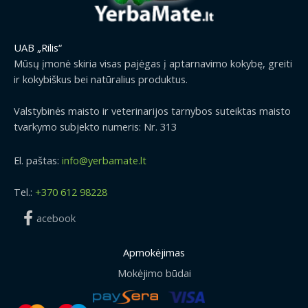
UAB „Rilis“
Mūsų įmonė skiria visas pajėgas į aptarnavimo kokybę, greiti
ir kokybiškus bei natūralius produktus.
Valstybinės maisto ir veterinarijos tarnybos suteiktas maisto
tvarkymo subjekto numeris: Nr. 313
El. paštas:
info@yerbamate.lt
Tel.:
+370 612 98228
acebook
Apmokėjimas
Mokėjimo būdai