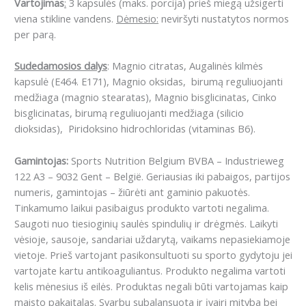
Vartojimas
:
3 kapsulės (maks. porcija) prieš miegą užsigerti
viena stikline vandens.
Dėmesio:
neviršyti nustatytos normos
per parą.
Sudedamosios dalys
: Magnio citratas, Augalinės kilmės
kapsulė (E464. E171), Magnio oksidas, birumą reguliuojanti
medžiaga (magnio stearatas), Magnio bisglicinatas, Cinko
bisglicinatas, birumą reguliuojanti medžiaga (silicio
dioksidas), Piridoksino hidrochloridas (vitaminas B6).
Gamintojas:
Sports Nutrition Belgium BVBA – Industrieweg
122 A3 – 9032 Gent – België. Geriausias iki pabaigos, partijos
numeris, gamintojas – žiūrėti ant gaminio pakuotės.
Tinkamumo laikui pasibaigus produkto vartoti negalima.
Saugoti nuo tiesioginių saulės spindulių ir drėgmės. Laikyti
vėsioje, sausoje, sandariai uždarytą, vaikams nepasiekiamoje
vietoje. Prieš vartojant pasikonsultuoti su sporto gydytoju jei
vartojate kartu antikoaguliantus. Produkto negalima vartoti
kelis mėnesius iš eilės. Produktas negali būti vartojamas kaip
maisto pakaitalas. Svarbu subalansuota ir įvairi mityba bei