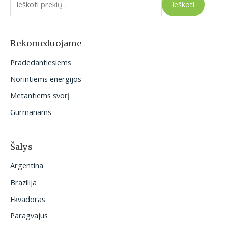
Ieškoti
š
k
o
Rekomeduojame
t
Pradedantiesiems
i
Norintiems energijos
:
Metantiems svorį
Gurmanams
Šalys
Argentina
Brazilija
Ekvadoras
Paragvajus