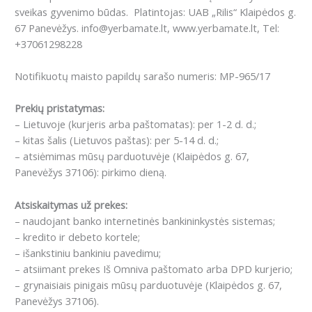
sveikas gyvenimo būdas. Platintojas: UAB „Rilis“ Klaipėdos g.
67 Panevėžys. info@yerbamate.lt, www.yerbamate.lt, Tel:
+37061298228
Notifikuotų maisto papildų sarašo numeris: MP-965/17
Prekių pristatymas:
– Lietuvoje (kurjeris arba paštomatas): per 1-2 d. d.;
– kitas šalis (Lietuvos paštas): per 5-14 d. d.;
– atsiėmimas mūsų parduotuvėje (Klaipėdos g. 67,
Panevėžys 37106): pirkimo dieną.
Atsiskaitymas už prekes:
– naudojant banko internetinės bankininkystės sistemas;
– kredito ir debeto kortele;
– išankstiniu bankiniu pavedimu;
– atsiimant prekes Iš Omniva paštomato arba DPD kurjerio;
– grynaisiais pinigais mūsų parduotuvėje (Klaipėdos g. 67,
Panevėžys 37106).