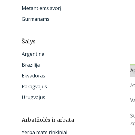
:
Metantiems svorį
Gurmanams
Šalys
Argentina
Brazilija
A
Ekvadoras
At
Paragvajus
Urugvajus
V
S
Arbatžolės ir arbata
sp
Yerba mate rinkiniai