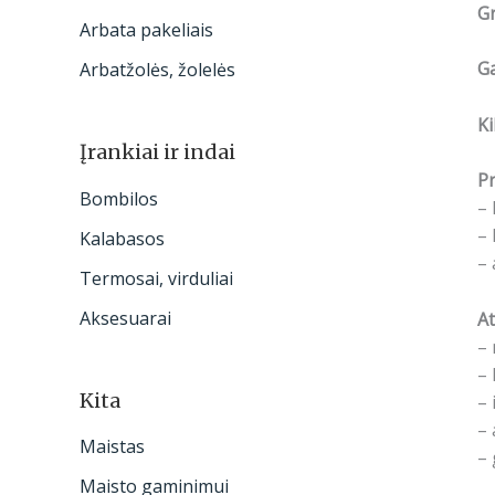
Gr
Arbata pakeliais
G
Arbatžolės, žolelės
Ki
Įrankiai ir indai
Pr
Bombilos
– 
– 
Kalabasos
– 
Termosai, virduliai
Aksesuarai
At
– 
– 
Kita
– 
– 
Maistas
– 
Maisto gaminimui