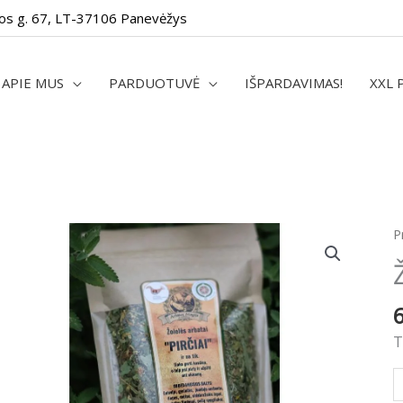
os g. 67, LT-37106 Panevėžys
APIE MUS
PARDUOTUVĖ
IŠPARDAVIMAS!
XXL 
p
P
k
Ž
a
„
T