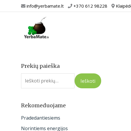
Pereiti
info@yerbamate.lt
+370 612 98228
Klaipėd
prie
turinio
Prekių paieška
I
e
Ieškoti
š
k
o
Rekomeduojame
t
Pradedantiesiems
i
Norintiems energijos