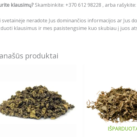
rite klausimų?
Skambinkite: +370 612 98228 , arba rašykite
i svetainėje neradote Jus dominančios informacijos ar Jus 
duoti klausimus ir mes pasistengsime kuo skubiau į juos ats
anašūs produktai
Price
This
This
range:
product
produ
2.99€
has
has
through
13.99€
multiple
multip
variants.
varian
The
The
options
optio
may
may
IŠPARDUOT
be
be
chosen
chose