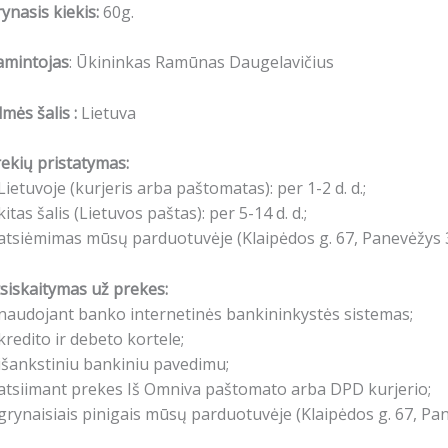
ynasis kiekis:
60g.
amintojas
: Ūkininkas Ramūnas Daugelavičius
lmės šalis :
Lietuva
ekių pristatymas:
Lietuvoje (kurjeris arba paštomatas): per 1-2 d. d.;
kitas šalis (Lietuvos paštas): per 5-14 d. d.;
atsiėmimas mūsų parduotuvėje (Klaipėdos g. 67, Panevėžys 3
siskaitymas už prekes:
naudojant banko internetinės bankininkystės sistemas;
kredito ir debeto kortele;
išankstiniu bankiniu pavedimu;
atsiimant prekes Iš Omniva paštomato arba DPD kurjerio;
grynaisiais pinigais mūsų parduotuvėje (Klaipėdos g. 67, Pa