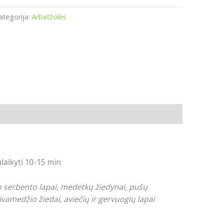
ategorija:
Arbatžolės
alaikyti 10-15 min.
jo serbento lapai, medetkų žiedynai, pušų
eivamedžio žiedai, aviečių ir gervuogių lapai