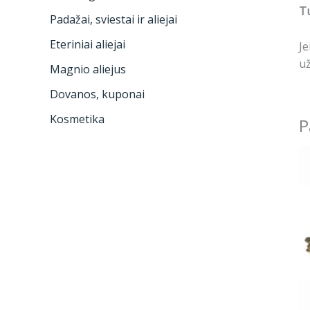
Tu
Padažai, sviestai ir aliejai
Eteriniai aliejai
Je
už
Magnio aliejus
Dovanos, kuponai
Kosmetika
P