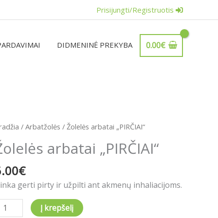
Prisijungti/Registruotis
PARDAVIMAI
DIDMENINĖ PREKYBA
0.00
€
rodukto
radžia
/
Arbatžolės
/ Žolelės arbatai „PIRČIAI“
iekis:
Žolelės arbatai „PIRČIAI“
olelės
rbatai
6.00
€
PIRČIAI“
inka gerti pirty ir užpilti ant akmenų inhaliacijoms.
Į krepšelį