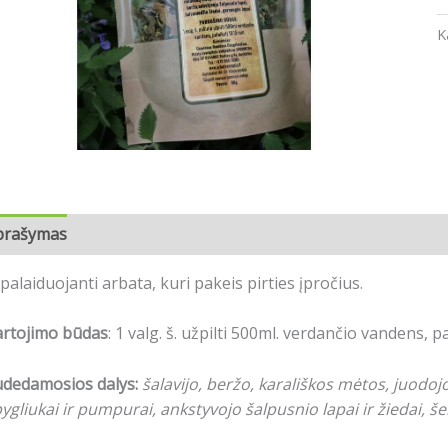
K
prašymas
Atsiliepimai (0)
palaiduojanti arbata, kuri pakeis pirties įpročius.
artojimo būdas
: 1 valg. š. užpilti 500ml. verdančio vandens, p
udedamosios dalys:
šalavijo, beržo, karališkos mėtos, juodo
ygliukai ir pumpurai, ankstyvojo šalpusnio
lapai ir žiedai, š