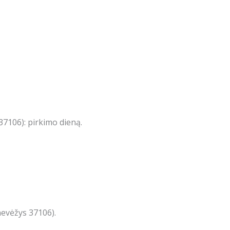
7106): pirkimo dieną.
nevėžys 37106).