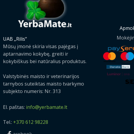
Apmok
Mokėji
UAB „Rilis“
Mūsų įmonė skiria visas pajėgas į
aptarnavimo kokybę, greiti ir
kokybiškus bei natūralius produktus.
Valstybinės maisto ir veterinarijos
tarnybos suteiktas maisto tvarkymo
subjekto numeris: Nr. 313
El. paštas:
info@yerbamate.lt
Tel.:
+370 612 98228