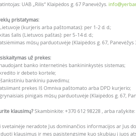
atintojas: UAB „Rilis“ Klaipėdos g. 67 Panevėžys.
info@yerbam
ekių pristatymas:
Lietuvoje (kurjeris arba paštomatas): per 1-2 d. d.;
kitas šalis (Lietuvos paštas): per 5-14 d. d.;
atsiėmimas mūsų parduotuvėje (Klaipėdos g. 67, Panevėžys 3
siskaitymas už prekes:
naudojant banko internetinės bankininkystės sistemas;
kredito ir debeto kortele;
išankstiniu bankiniu pavedimu;
atsiimant prekes Iš Omniva paštomato arba DPD kurjerio;
grynaisiais pinigais mūsų parduotuvėje (Klaipėdos g. 67, Pa
rite klausimų?
Skambinkite: +370 612 98228 , arba rašykite
i svetainėje neradote Jus dominančios informacijos ar Jus 
duoti klausimus ir mes pasistengsime kuo skubiau į juos ats