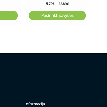
page
5.79
€
–
22.89
€
Pasirinkti savybes
Informacija