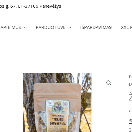
os g. 67, LT-37106 Panevėžys
APIE MUS
PARDUOTUVĖ
IŠPARDAVIMAS!
XXL 
p
P
k
D
Ž
U
,
D
4
g
2