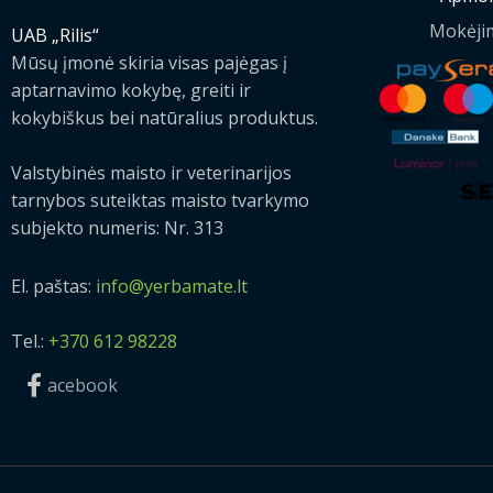
Mokėji
UAB „Rilis“
Mūsų įmonė skiria visas pajėgas į
aptarnavimo kokybę, greiti ir
kokybiškus bei natūralius produktus.
Valstybinės maisto ir veterinarijos
tarnybos suteiktas maisto tvarkymo
subjekto numeris: Nr. 313
El. paštas:
info@yerbamate.lt
Tel.:
+370 612 98228
acebook