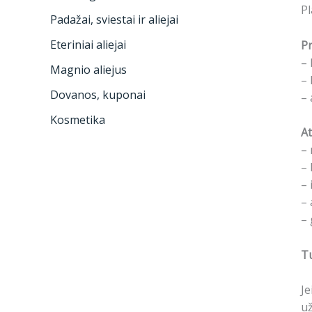
Pl
Padažai, sviestai ir aliejai
Eteriniai aliejai
Pr
– 
Magnio aliejus
– 
Dovanos, kuponai
– 
Kosmetika
At
– 
– 
– 
– 
– 
Tu
Je
už