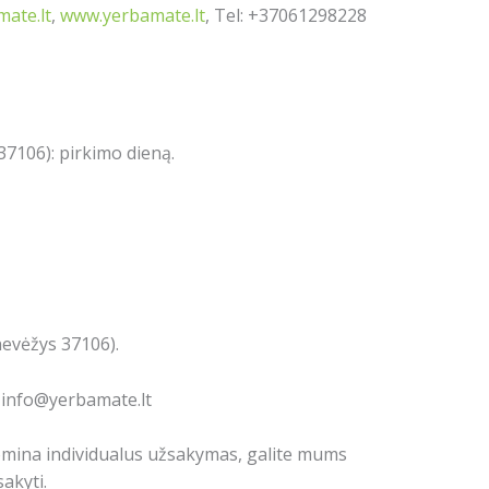
ate.lt
,
www.yerbamate.lt
, Tel: +37061298228
7106): pirkimo dieną.
nevėžys 37106).
: info@yerbamate.lt
domina individualus užsakymas, galite mums
akyti.