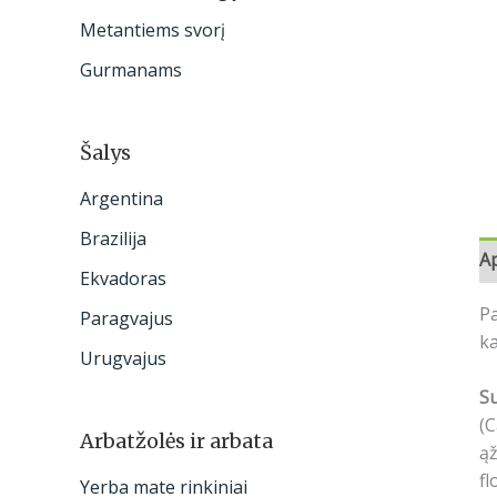
:
Metantiems svorį
Gurmanams
Šalys
Argentina
Brazilija
A
Ekvadoras
Pa
Paragvajus
ka
Urugvajus
S
(C
Arbatžolės ir arbata
ąž
fl
Yerba mate rinkiniai