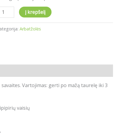
Į krepšelį
ategorija:
Arbatžolės
i savaites.
Vartojimas: gerti po mažą taurelę iki 3
ipirių vaisių
,