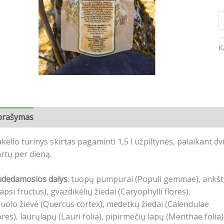
K
prašymas
Atsiliepimai (0)
kelio turinys skirtas pagaminti 1,5 l užpiltynės, palaikant dv
rtų per dieną.
udedamosios dalys
: tuopų pumpurai (Populi gemmae), ankštip
apsi fructus), gvazdikėlių žiedai (Caryophylli flores),
uolo žievė (Quercus cortex), medetkų žiedai (Calendulae
ores), laurųlapų (Lauri folia), pipirmėčių lapų (Menthae folia)