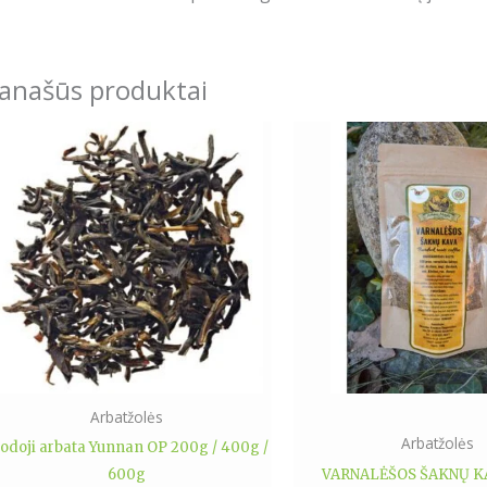
anašūs produktai
Price
This
range:
product
5.99€
has
through
16.99€
multiple
variants.
The
options
may
be
chosen
on
Arbatžolės
the
Arbatžolės
uodoji arbata Yunnan OP 200g / 400g /
product
600g
VARNALĖŠOS ŠAKNŲ KA