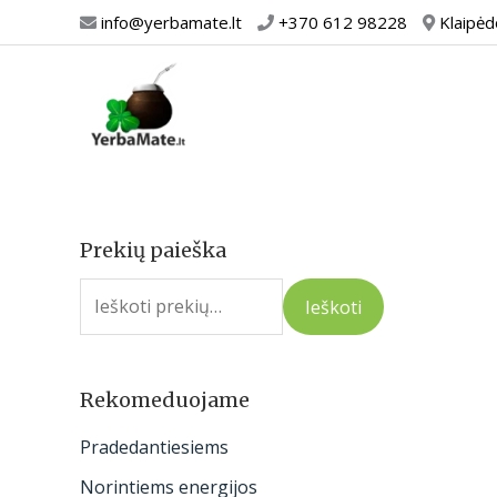
Pereiti
info@yerbamate.lt
+370 612 98228
Klaipėd
prie
turinio
Prekių paieška
I
e
Ieškoti
š
k
o
Rekomeduojame
t
Pradedantiesiems
i
Norintiems energijos