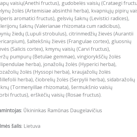
apų vaisių(Anethi fructus), gudobelės vaisių (Crataegi fructu
lynų žolės (Artemisiae absinthii herba), kvapniųjų pipirų vai
iperis aromatici fructus), gelsvių šaknų (Levistici radices),
lerijonų šaknų (Valerianae rhizomata cum radicibus),
ynių žiedų (Lupuli strobulus), citrinmedžių žievės (Aurantii
ricarpium), šaltekšnių žievės (Frangulae cortex), gluosnių
evės (Salicis cortex), kmynų vaisių (Carvi fructus),
eržų pumpurų (Betulae gemmae), vingiorykščių žolės
ilipendulae herba), jonažolių žolės (Hyperici herba),
ozažolių žolės (Hyssopi herba), kraujažolių žolės
illefolii herba), čiobrelių žolės (Serpylii herba), sidabražolių
knų (Tormenyillae rhizomata), šermukšnio vaisių
orbi fructus), erškėčių vaisių (Rosae fructus).
amintojas
: Ūkininkas Ramūnas Daugelavičius
lmės šalis
: Lietuva