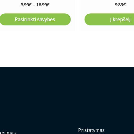
page
5.99
€
–
16.99
€
9.89
€
Pasirinkti savybes
Į krepšelį
Pristatymas
ėjimas