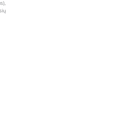
s),
sių