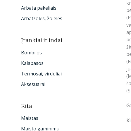
kr
Arbata pakeliais
pe
(P
Arbatžolės, žolelės
va
ap
pe
Įrankiai ir indai
ži
Bombilos
b
(F
Kalabasos
ju
Termosai, virduliai
(M
ša
Aksesuarai
(S
G
Kita
Maistas
Ki
Maisto gaminimui