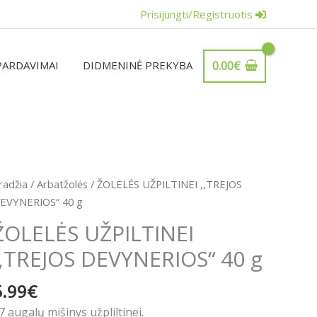
Prisijungti/Registruotis
PARDAVIMAI
DIDMENINĖ PREKYBA
0.00
€
rodukto
radžia
/
Arbatžolės
/ ŽOLELĖS UŽPILTINEI ,,TREJOS
iekis:
EVYNERIOS“ 40 g
OLELĖS
ŽOLELĖS UŽPILTINEI
ŽPILTINEI
,,TREJOS DEVYNERIOS“ 40 g
,TREJOS
EVYNERIOS“
5.99
€
0
7 augalų mišinys užpliltinei.