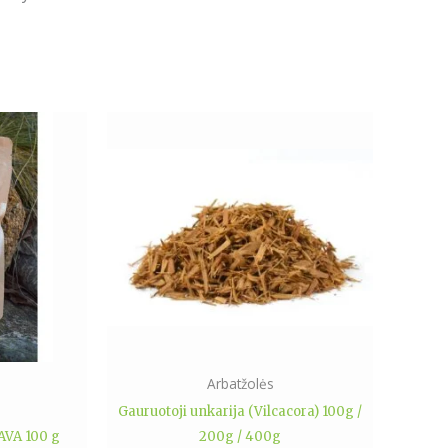
Price
This
range:
product
5.79€
has
through
22.89€
multiple
variants.
The
options
may
be
chosen
on
Arbatžolės
the
Gauruotoji unkarija (Vilcacora) 100g /
product
VA 100 g
200g / 400g