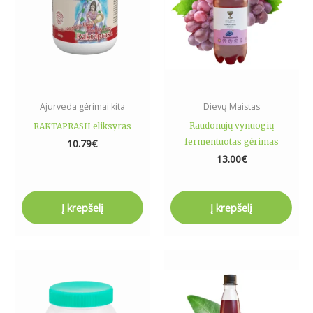
Ajurveda gėrimai kita
Dievų Maistas
Raudonųjų vynuogių
RAKTAPRASH eliksyras
fermentuotas gėrimas
10.79
€
13.00
€
Į krepšelį
Į krepšelį