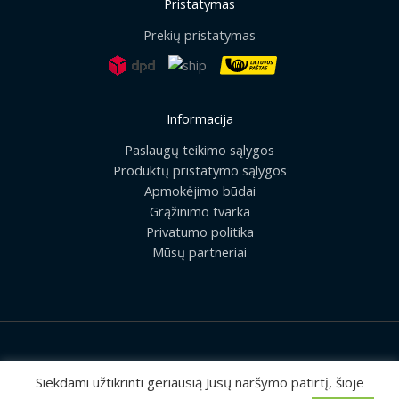
Pristatymas
Prekių pristatymas
Informacija
Paslaugų teikimo sąlygos
Produktų pristatymo sąlygos
Apmokėjimo būdai
Grąžinimo tvarka
Privatumo politika
Mūsų partneriai
2026 © Visos teisės saugomos | UAB „Rilis“
Siekdami užtikrinti geriausią Jūsų naršymo patirtį, šioje