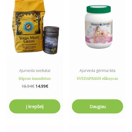
was:
is:
16.94€.
14.99€.
Ajurveda sveikatai
Ajurveda gėrimai kita
Stiprus imunitetas
SVEDAPRASH eliksyras
16.94
€
14.99
€
Į krepšelį
Daugiau