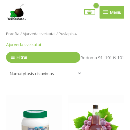
Pereiti
Meniu
prie
Meniu
turinio
Pradžia
/
Ajurveda sveikatai
/ Puslapis 4
Ajurveda sveikatai
Filtrai
Rodoma 91–101 iš 101