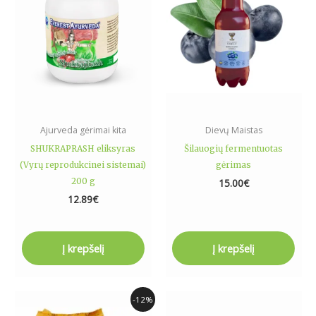
Ajurveda gėrimai kita
Dievų Maistas
SHUKRAPRASH eliksyras
Šilauogių fermentuotas
(Vyrų reprodukcinei sistemai)
gėrimas
200 g
15.00
€
12.89
€
Į krepšelį
Į krepšelį
Original
Current
-12%
price
price