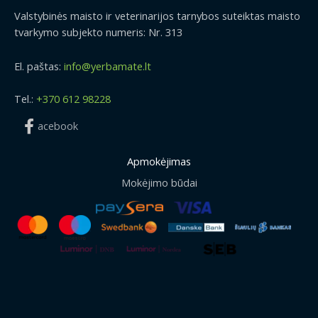
0
.
9
Valstybinės maisto ir veterinarijos tarnybos suteiktas maisto
€
9
tvarkymo subjekto numeris: Nr. 313
.
€
El. paštas:
info@yerbamate.lt
Tel.:
+370 612 98228
acebook
Apmokėjimas
Mokėjimo būdai