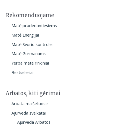
a
Rekomenduojame
Matė pradedantiesiems
Matė Energijai
Matė Svorio kontrolei
Matė Gurmanams
Yerba mate rinkiniai
Bestseleriai
Arbatos, kiti gėrimai
Arbata maišeliuose
Ajurveda sveikatai
Ajurveda Arbatos