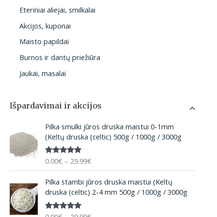
Eteriniai aliejai, smilkalai
Akcijos, kuponai
Maisto papildai
Burnos ir dantų priežiūra
Jaukai, masalai
Išpardavimai ir akcijos
P
Pilka smulki jūros druska maistui 0-1mm
r
(Keltų druska (celtic) 500g / 1000g / 3000g
i
c
0.00
€
–
29.99
€
Įvertinima
e
s:
5.00
iš 5
r
P
Pilka stambi jūros druska maistui (Keltų
a
r
druska (celtic) 2-4 mm 500g / 1000g / 3000g
n
i
g
c
e
0.00
€
–
29.99
€
Įvertinima