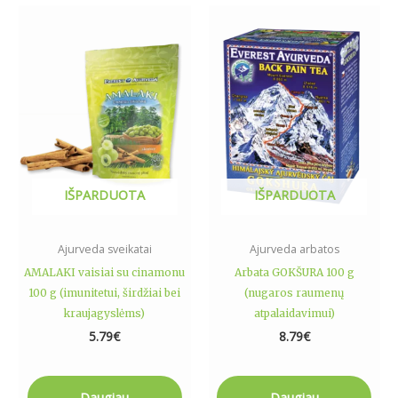
IŠPARDUOTA
IŠPARDUOTA
Ajurveda sveikatai
Ajurveda arbatos
AMALAKI vaisiai su cinamonu
Arbata GOKŠURA 100 g
100 g (imunitetui, širdžiai bei
(nugaros raumenų
kraujagyslėms)
atpalaidavimui)
5.79
€
8.79
€
Daugiau
Daugiau