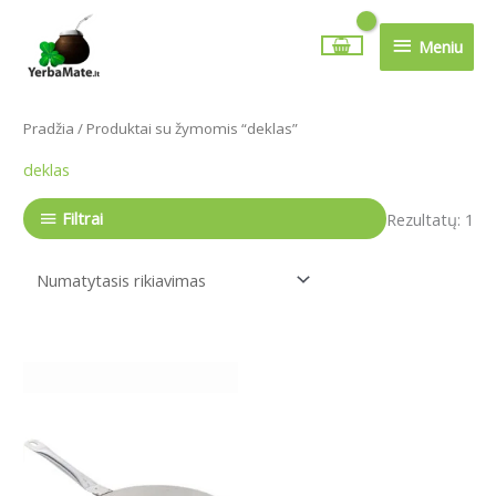
Pereiti
Meniu
prie
Meniu
turinio
Pradžia
/ Produktai su žymomis “deklas”
deklas
Filtrai
Rezultatų: 1