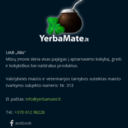
p
r
o
0
r
i
u
€
i
c
g
t
c
e
h
h
e
i
2
r
w
s
9
o
a
:
.
u
s
1
9
g
:
.
9
UAB „Rilis“
h
1
2
€
2
Mūsų įmonė skiria visas pajėgas į aptarnavimo kokybę, greiti
.
9
9
ir kokybiškus bei natūralius produktus.
5
€
.
0
.
9
Valstybinės maisto ir veterinarijos tarnybos suteiktas maisto
€
9
tvarkymo subjekto numeris: Nr. 313
.
€
El. paštas:
info@yerbamate.lt
Tel.:
+370 612 98228
acebook