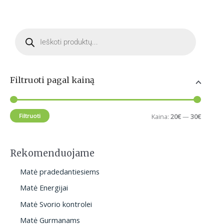
M
M
P
i
a
r
o
d
n
k
u
c
k
s
t
s
a
k
Filtruoti pagal kainą
s
e
i
a
a
r
n
i
c
Filtruoti
Kaina:
20€
—
30€
h
a
n
a
Rekomenduojame
Matė pradedantiesiems
Matė Energijai
Matė Svorio kontrolei
Matė Gurmanams