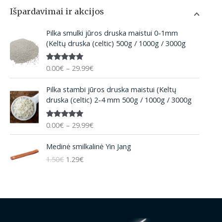
Išpardavimai ir akcijos
P
Pilka smulki jūros druska maistui 0-1mm
r
(Keltų druska (celtic) 500g / 1000g / 3000g
i
c
0.00
€
–
29.99
€
Įvertinima
e
s:
5.00
iš 5
r
P
Pilka stambi jūros druska maistui (Keltų
a
r
druska (celtic) 2-4 mm 500g / 1000g / 3000g
n
i
g
c
e
0.00
€
–
29.99
€
Įvertinima
e
:
s:
5.00
iš 5
r
O
C
0
Medinė smilkalinė Yin Jang
a
r
u
.
n
1.50
€
1.29
€
i
r
0
g
g
r
0
e
i
e
€
:
n
n
t
0
a
t
h
.
l
p
r
0