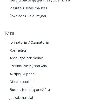
Gerųjų bakterijų gėrimas „Ciber Drink”
Riešutai ir kitas maistas
Šokoladas. Saldumynai
Kita
Jonizatoriai / Ozonatoriai
Kosmetika
Apsaugos priemonės
Eteriniai aliejai, smilkalai
Akcijos, kuponai
Maisto papildai
Burnos ir dantų priežiūra
Jaukai, masalai