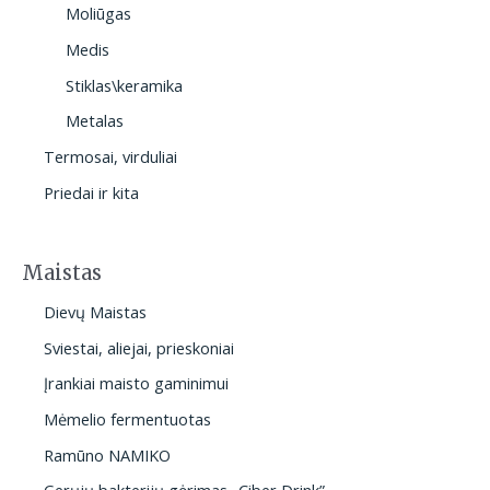
Moliūgas
Medis
Stiklas\keramika
Metalas
Termosai, virduliai
Priedai ir kita
Maistas
Dievų Maistas
Sviestai, aliejai, prieskoniai
Įrankiai maisto gaminimui
Mėmelio fermentuotas
Ramūno NAMIKO