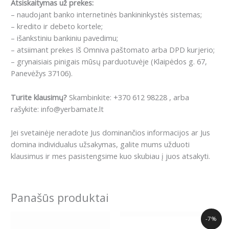
Atsiskaitymas už prekes:
– naudojant banko internetinės bankininkystės sistemas;
– kredito ir debeto kortele;
– išankstiniu bankiniu pavedimu;
– atsiimant prekes Iš Omniva paštomato arba DPD kurjerio;
– grynaisiais pinigais mūsų parduotuvėje (Klaipėdos g. 67,
Panevėžys 37106).
Turite klausimų?
Skambinkite: +370 612 98228 , arba
rašykite: info@yerbamate.lt
Jei svetainėje neradote Jus dominančios informacijos ar Jus
domina individualus užsakymas, galite mums užduoti
klausimus ir mes pasistengsime kuo skubiau į juos atsakyti.
Panašūs produktai
Original
Current
-7%
price
price