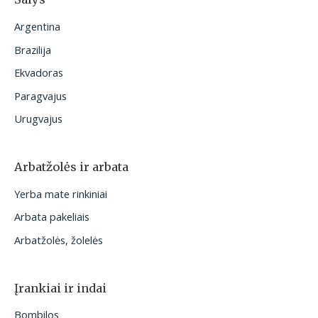
Argentina
Brazilija
Ekvadoras
Paragvajus
Urugvajus
Arbatžolės ir arbata
Yerba mate rinkiniai
Arbata pakeliais
Arbatžolės, žolelės
Įrankiai ir indai
Bombilos