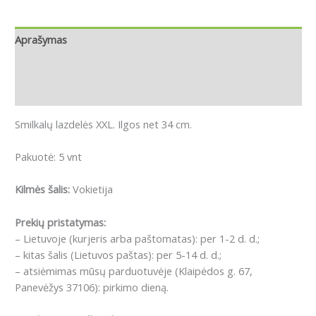
Aprašymas
Papildoma informacija
Atsiliepimai (0)
Smilkalų lazdelės XXL. Ilgos net 34 cm.
Pakuotė: 5 vnt
Kilmės šalis:
Vokietija
Prekių pristatymas:
– Lietuvoje (kurjeris arba paštomatas): per 1-2 d. d.;
– kitas šalis (Lietuvos paštas): per 5-14 d. d.;
– atsiėmimas mūsų parduotuvėje (Klaipėdos g. 67,
Panevėžys 37106): pirkimo dieną.