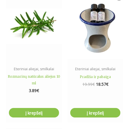
was:
is:
19.99€.
18.57€.
Eteriniai aliejai, smilkalai
Eteriniai aliejai, smilkalai
Rozmarinų natūralus aliejus 10
Pradžia ir pabaiga
ml
19.99
€
18.57
€
3.89
€
Į krepšelį
Į krepšelį