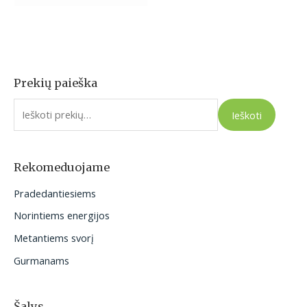
Prekių paieška
I
e
Ieškoti
š
k
o
Rekomeduojame
t
Pradedantiesiems
i
Norintiems energijos
:
Metantiems svorį
Gurmanams
Šalys