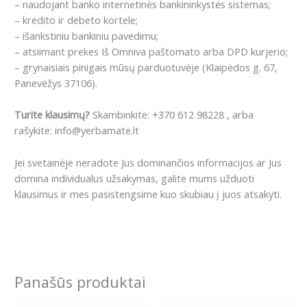
– naudojant banko internetinės bankininkystės sistemas;
– kredito ir debeto kortele;
– išankstiniu bankiniu pavedimu;
– atsiimant prekes Iš Omniva paštomato arba DPD kurjerio;
– grynaisiais pinigais mūsų parduotuvėje (Klaipėdos g. 67,
Panevėžys 37106).
Turite klausimų?
Skambinkite: +370 612 98228 , arba
rašykite: info@yerbamate.lt
Jei svetainėje neradote Jus dominančios informacijos ar Jus
domina individualus užsakymas, galite mums užduoti
klausimus ir mes pasistengsime kuo skubiau į juos atsakyti.
Panašūs produktai