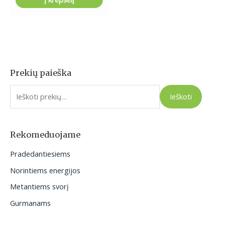
Prekių paieška
I
e
Ieškoti
š
k
o
Rekomeduojame
t
Pradedantiesiems
i
Norintiems energijos
:
Metantiems svorį
Gurmanams