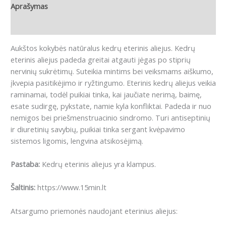
Aprašymas
Atsiliepimai (0)
Aukštos kokybės natūralus kedrų eterinis aliejus. Kedrų
eterinis aliejus padeda greitai atgauti jėgas po stiprių
nervinių sukrėtimų. Suteikia mintims bei veiksmams aiškumo,
įkvepia pasitikėjimo ir ryžtingumo. Eterinis kedrų aliejus veikia
raminamai, todėl puikiai tinka, kai jaučiate nerimą, baimę,
esate sudirgę, pykstate, namie kyla konfliktai. Padeda ir nuo
nemigos bei priešmenstruacinio sindromo. Turi antiseptinių
ir diuretinių savybių, puikiai tinka sergant kvėpavimo
sistemos ligomis, lengvina atsikosėjimą.
Pastaba:
Kedrų eterinis aliejus yra klampus.
Šaltinis:
https://www.15min.lt
Atsargumo priemonės naudojant eterinius aliejus: