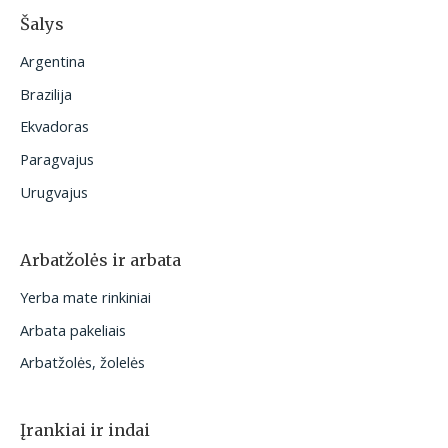
Šalys
Argentina
Brazilija
Ekvadoras
Paragvajus
Urugvajus
Arbatžolės ir arbata
Yerba mate rinkiniai
Arbata pakeliais
Arbatžolės, žolelės
Įrankiai ir indai