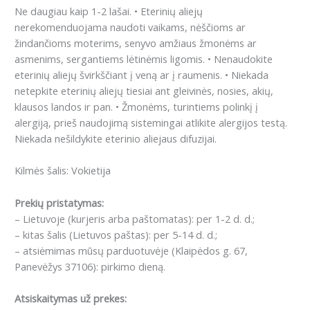
Ne daugiau kaip 1-2 lašai.
• Eterinių aliejų
nerekomenduojama naudoti vaikams, nėščioms ar
žindančioms moterims, senyvo amžiaus žmonėms ar
asmenims, sergantiems lėtinėmis ligomis.
• Nenaudokite
eterinių aliejų švirkščiant į veną ar į raumenis.
• Niekada
netepkite eterinių aliejų tiesiai ant gleivinės, nosies, akių,
klausos landos ir pan.
• Žmonėms, turintiems polinkį į
alergiją, prieš naudojimą sistemingai atlikite alergijos testą.
Niekada nešildykite eterinio aliejaus difuzijai.
Kilmės šalis: Vokietija
Prekių pristatymas:
– Lietuvoje (kurjeris arba paštomatas): per 1-2 d. d.;
– kitas šalis (Lietuvos paštas): per 5-14 d. d.;
– atsiėmimas mūsų parduotuvėje (Klaipėdos g. 67,
Panevėžys 37106): pirkimo dieną.
Atsiskaitymas už prekes: