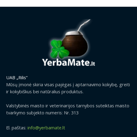
UAB „Rilis“
Mūsų įmonė skiria visas pajėgas į aptarnavimo kokybę, greiti
ir kokybiškus bei natūralius produktus.
Valstybinės maisto ir veterinarijos tarnybos suteiktas maisto
tvarkymo subjekto numeris: Nr. 313
El. paštas:
info@yerbamate.lt