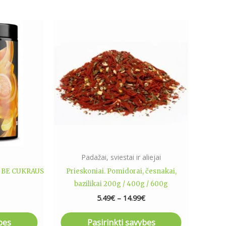
Price
This
range:
ct
product
5.49€
has
through
14.99€
le
multiple
ts.
variants.
The
ns
options
may
be
n
chosen
on
Padažai, sviestai ir aliejai
the
5g BE CUKRAUS
Prieskoniai. Pomidorai, česnakai,
ct
product
bazilikai 200g / 400g / 600g
page
5.49
€
–
14.99
€
bes
Pasirinkti savybes