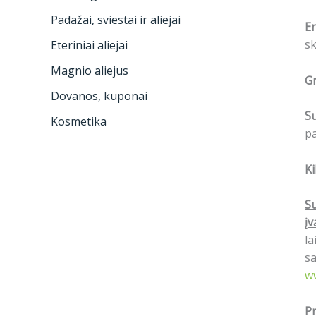
Padažai, sviestai ir aliejai
En
sk
Eteriniai aliejai
Magnio aliejus
Gr
Dovanos, kuponai
S
Kosmetika
pa
Ki
Su
įv
la
sa
w
Pr