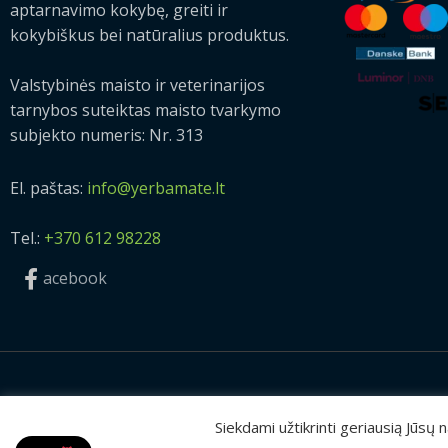
aptarnavimo kokybę, greiti ir
kokybiškus bei natūralius produktus.
Valstybinės maisto ir veterinarijos
tarnybos suteiktas maisto tvarkymo
subjekto numeris: Nr. 313
El. paštas:
info@yerbamate.lt
Tel.:
+370 612 98228
acebook
2026 © Visos teisės saugomos | UAB „Rilis“
Siekdami užtikrinti geriausią Jūsų