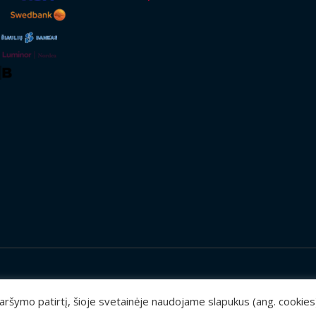
 naršymo patirtį, šioje svetainėje naudojame slapukus (ang. cookie