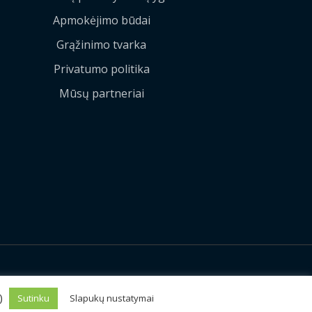
Apmokėjimo būdai
Grąžinimo tvarka
Privatumo politika
Mūsų partneriai
Sprendimas:
MEDIAERN
s)
Sutinku
Slapukų nustatymai