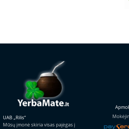
Apmok
Mokėji
UAB „Rilis“
Mūsų įmonė skiria visas pajėgas į