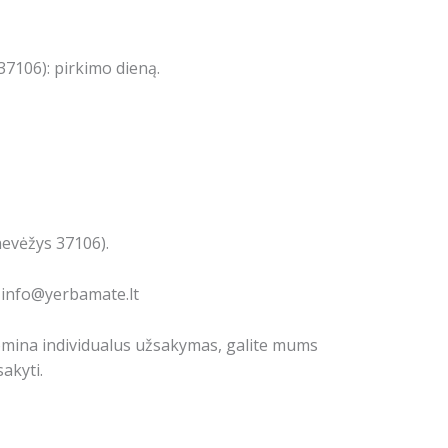
7106): pirkimo dieną.
nevėžys 37106).
: info@yerbamate.lt
domina individualus užsakymas, galite mums
akyti.