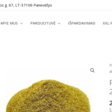
os g. 67, LT-37106 Panevėžys
APIE MUS
PARDUOTUVĖ
IŠPARDAVIMAS!
XXL 
p
P
k
al
P
"
s
2
/
4
Š