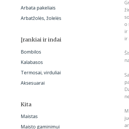
Gr
Arbata pakeliais
ži
so
Arbatžolės, žolelės
o 
ir
ir
Įrankiai ir indai
Bombilos
Ši
na
Kalabasos
Termosai, virduliai
Sa
pa
Aksesuarai
Da
ne
Kita
Mū
Maistas
ju
ar
Maisto gaminimui