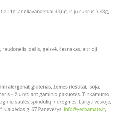
otieji 1g, angliavandeniai 43,6g, iš jų cukrus 3,48g,
, raudonėlis, dašis, gelsvė, česnakas, aitrioji
mi alergenai: glutenas, žemės riešutai, soja,
umeris – žiūrėti ant gaminio pakuotės. Tinkamumo
ginių saulės spindulių ir drėgmės. Laikyti vėsioje,
s“ Klaipėdos g. 67 Panevėžys.
info@yerbamate.lt
,