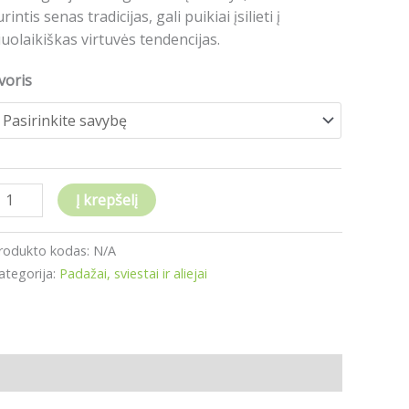
urintis senas tradicijas, gali puikiai įsilieti į
00g
iuolaikiškas virtuvės tendencijas.
voris
Į krepšelį
rodukto kodas:
N/A
ategorija:
Padažai, sviestai ir aliejai