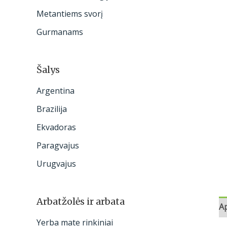
:
Metantiems svorį
Gurmanams
Šalys
Argentina
Brazilija
Ekvadoras
Paragvajus
Urugvajus
Arbatžolės ir arbata
A
Yerba mate rinkiniai