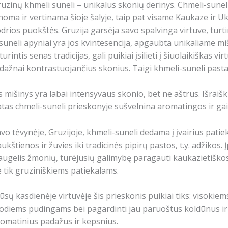
uzinų khmeli suneli – unikalus skonių derinys.
Chmeli-suneli
noma ir vertinama šioje šalyje, taip pat visame Kaukaze ir Uk
drios puokštės.
Gruzija garsėja savo spalvinga virtuve, turt
suneli apyniai yra jos kvintesencija, apgaubta unikaliame miš
 turintis senas tradicijas, gali puikiai įsilieti į šiuolaikiška
 dažnai kontrastuojančius skonius.
Taigi khmeli-suneli past
s mišinys yra labai intensyvaus skonio, bet ne aštrus.
Išraišk
tas chmeli-suneli prieskonyje sušvelnina aromatingos ir gai
vo tėvynėje, Gruzijoje, khmeli-suneli dedama į įvairius patieka
ukštienos ir žuvies iki tradicinės pipirų pastos, t.y. adžikos.
Į
ugelis žmonių, turėjusių galimybę paragauti kaukazietiškos 
 tik gruziniškiems patiekalams.
sų kasdienėje virtuvėje šis prieskonis puikiai tiks:
visokiem
odiems pudingams bei pagardinti jau paruoštus
koldūnus ir
omatinius padažus ir kepsnius.