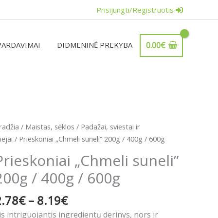
Prisijungti/Registruotis
PARDAVIMAI
DIDMENINĖ PREKYBA
0.00
€
Price
rodukto
radžia
/
Maistas, sėklos
/
Padažai, sviestai ir
range:
iekis:
iejai
/ Prieskoniai „Chmeli suneli” 200g / 400g / 600g
2.78€
rieskoniai
Prieskoniai „Chmeli suneli”
through
Chmeli
8.19€
200g / 400g / 600g
uneli"
00g
2.78
€
–
8.19
€
00g
is intriguojantis ingredientų derinys, nors ir