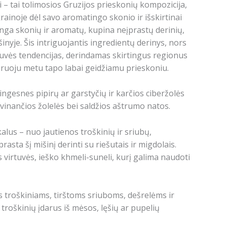
 – tai tolimosios Gruzijos prieskonių kompozicija,
rainoje dėl savo aromatingo skonio ir išskirtinai
inga skonių ir aromatų, kupina neįprastų derinių,
inyje.
Šis intriguojantis ingredientų derinys, nors
s virtuvės tendencijas, derindamas skirtingus regionus
aruoju metu tapo labai geidžiamu prieskoniu.
ingesnes pipirų ar garstyčių ir karčios ciberžolės
vinančios žolelės bei saldžios aštrumo natos.
lus – nuo ​​jautienos troškinių ir sriubų,
prasta šį mišinį derinti su riešutais ir migdolais.
virtuvės, ieško khmeli-suneli, kurį galima naudoti
s troškiniams,
tirštoms sriuboms, de
šrelėms ir
 troškinių įdarus iš mėsos, lęšių ar pupelių