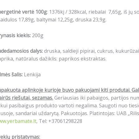
ergetinė vertė 100g
: 1376kj / 328kcal, riebalai 7,65g, iš jų s
aidulos 17,89g, baltymai 12,25g, druska 23,9g.
ynasis kiekis:
200g
udedamosios dalys:
druska, saldieji pipirai, cukrus, kukurūzai
prika, natūralus dažiklis: paprikos ekstraktas.
lmės šalis:
Lenkija
pakuota aplinkoje kurioje buvo pakuojami kiti produtai. Gali
airūs riešutai, sezamas.
Geriausias iki pabaigos, partijos n
ikui pasibaigus produkto vartoti negalima. Saugoti nuo tiesio
usoje, sandariai uždarytą. Pakuotojas. Platintojas: UAB „Rili
ww.yerbamate.lt
, Tel: +37061298228
ekių pristatymas: