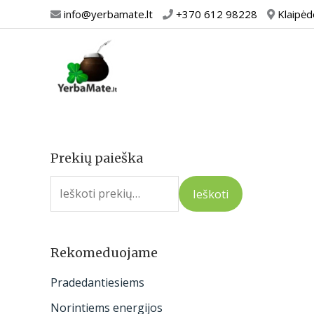
Pereiti
info@yerbamate.lt
+370 612 98228
Klaipėd
prie
turinio
Prekių paieška
I
e
Ieškoti
š
k
o
Rekomeduojame
t
Pradedantiesiems
i
Norintiems energijos