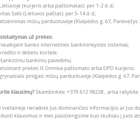
Lietuvoje (kurjeris arba paštomatas): per 1-2 d. d.;
kitas šalis (Lietuvos paštas): per 5-14 d. d.;
atsiėmimas mūsų parduotuvėje (Klaipėdos g. 67, Panevėžys 3
siskaitymas už prekes:
naudojant banko internetinės bankininkystės sistemas;
kredito ir debeto kortele;
išankstiniu bankiniu pavedimu;
atsiimant prekes Iš Omniva paštomato arba DPD kurjerio;
grynaisiais pinigais mūsų parduotuvėje (Klaipėdos g. 67, Pa
rite klausimų?
Skambinkite: +370 612 98228 , arba rašykite
i svetainėje neradote Jus dominančios informacijos ar Jus 
duoti klausimus ir mes pasistengsime kuo skubiau į juos ats