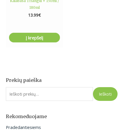
Kalabasa Triangul + 150ml /
180ml
13.99
€
Į krepšelį
Prekių paieška
I
e
Ieškoti
š
k
o
Rekomeduojame
t
Pradedantiesiems