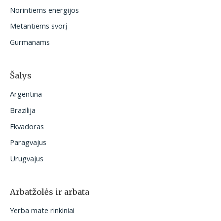
i
Norintiems energijos
:
Metantiems svorį
Gurmanams
Šalys
Argentina
Brazilija
Ekvadoras
Paragvajus
Urugvajus
Arbatžolės ir arbata
Yerba mate rinkiniai