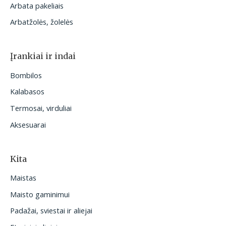
Arbata pakeliais
Arbatžolės, žolelės
Įrankiai ir indai
Bombilos
Kalabasos
Termosai, virduliai
Aksesuarai
Kita
Maistas
Maisto gaminimui
Padažai, sviestai ir aliejai