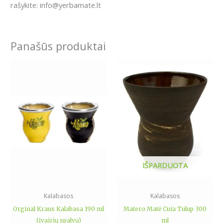
rašykite: info@yerbamate.lt
Panašūs produktai
This
product
has
multiple
variants.
The
options
may
be
IŠPARDUOTA
chosen
on
the
Kalabasos
Kalabasos
product
Orginal Kraus Kalabasa 190 ml
Matero Matė Cuia Tulup 300
page
(įvairių spalvų)
ml