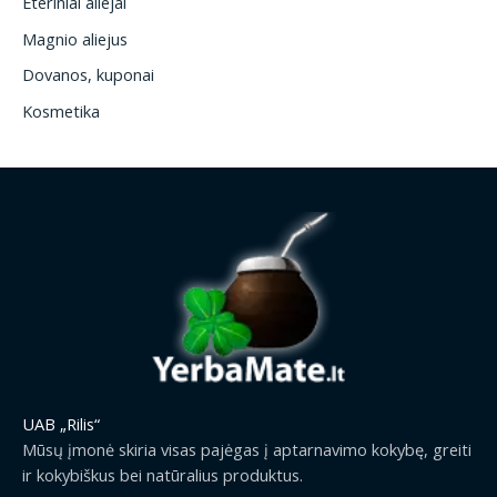
Eteriniai aliejai
Magnio aliejus
Dovanos, kuponai
Kosmetika
UAB „Rilis“
Mūsų įmonė skiria visas pajėgas į aptarnavimo kokybę, greiti
ir kokybiškus bei natūralius produktus.