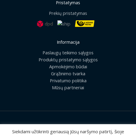
Pristatymas
Prekių pristatymas
Informacija
Paslaugų teikimo sąlygos
Produktų pristatymo sąlygos
Apmokėjimo būdai
Grąžinimo tvarka
Privatumo politika
Mūsų partneriai
2026 © Visos teisės saugomos | UAB „Rilis“
Siekdami užtikrinti geriausią Jūsų naršymo patirtį, šioje