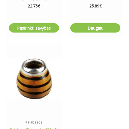
22.75
€
25.89
€
Pasirinkti savybes
Daugiau
Kalabasos