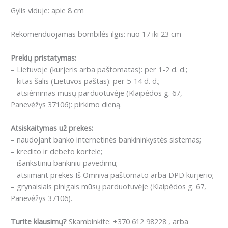
Gylis viduje: apie 8 cm
Rekomenduojamas bombilės ilgis: nuo 17 iki 23 cm
Prekių pristatymas:
– Lietuvoje (kurjeris arba paštomatas): per 1-2 d. d.;
– kitas šalis (Lietuvos paštas): per 5-14 d. d.;
– atsiėmimas mūsų parduotuvėje (Klaipėdos g. 67,
Panevėžys 37106): pirkimo dieną.
Atsiskaitymas už prekes:
– naudojant banko internetinės bankininkystės sistemas;
– kredito ir debeto kortele;
– išankstiniu bankiniu pavedimu;
– atsiimant prekes Iš Omniva paštomato arba DPD kurjerio;
– grynaisiais pinigais mūsų parduotuvėje (Klaipėdos g. 67,
Panevėžys 37106).
Turite klausimų?
Skambinkite: +370 612 98228 , arba