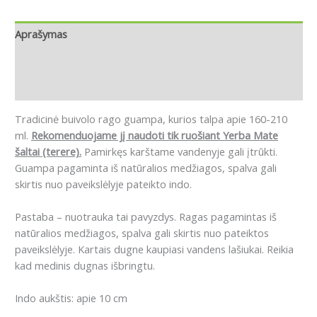
Aprašymas
Papildoma informacija
Atsiliepimai (0)
Tradicinė buivolo rago guampa, kurios talpa apie 160-210
ml.
Rekomenduojame jį naudoti tik ruošiant Yerba Mate
šaltai (terere).
Pamirkęs karštame vandenyje gali įtrūkti.
Guampa pagaminta iš natūralios medžiagos, spalva gali
skirtis nuo paveikslėlyje pateikto indo.
Pastaba – nuotrauka tai pavyzdys. Ragas pagamintas iš
natūralios medžiagos, spalva gali skirtis nuo pateiktos
paveikslėlyje. Kartais dugne kaupiasi vandens lašiukai. Reikia
kad medinis dugnas išbringtu.
Indo aukštis: apie 10 cm