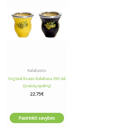
has
multiple
variants.
The
options
may
be
chosen
on
the
Kalabasos
product
Orginal Kraus Kalabasa 190 ml
page
(įvairių spalvų)
22.75
€
Pasirinkti savybes