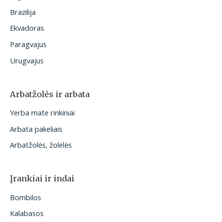
Brazilija
Ekvadoras
Paragvajus
Urugvajus
Arbatžolės ir arbata
Yerba mate rinkiniai
Arbata pakeliais
Arbatžolės, žolelės
Įrankiai ir indai
Bombilos
Kalabasos