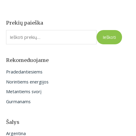
Prekių paieška
I
e
Ieškoti
š
k
o
Rekomeduojame
t
Pradedantiesiems
i
Norintiems energijos
:
Metantiems svorį
Gurmanams
Šalys
Argentina