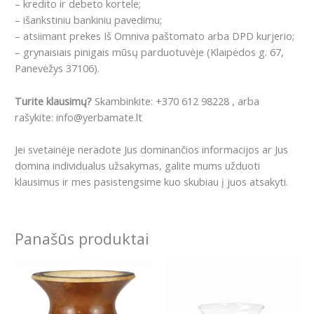
– kredito ir debeto kortele;
– išankstiniu bankiniu pavedimu;
– atsiimant prekes Iš Omniva paštomato arba DPD kurjerio;
– grynaisiais pinigais mūsų parduotuvėje (Klaipėdos g. 67,
Panevėžys 37106).
Turite klausimų?
Skambinkite: +370 612 98228 , arba
rašykite: info@yerbamate.lt
Jei svetainėje neradote Jus dominančios informacijos ar Jus
domina individualus užsakymas, galite mums užduoti
klausimus ir mes pasistengsime kuo skubiau į juos atsakyti.
Panašūs produktai
Price
This
range:
product
28.79€
has
through
29.99€
multiple