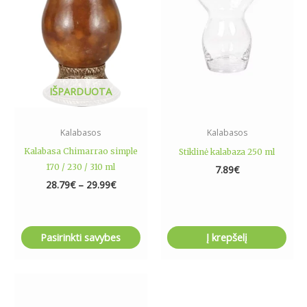
variants.
The
options
may
be
IŠPARDUOTA
chosen
on
the
Kalabasos
Kalabasos
product
Kalabasa Chimarrao simple
Stiklinė kalabaza 250 ml
page
170 / 230 / 310 ml
7.89
€
28.79
€
–
29.99
€
Pasirinkti savybes
Į krepšelį
This
product