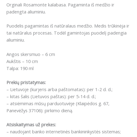
Orginali Rosamonte kalabasa. Pagaminta iš medžio ir
padengta aliuminiu.
Puodelis pagamintas iš natūralaus medžio. Medis trūkinėja ir
tai natūralus procesas. Todėl gamintojas puodelį padengia
aliuminiu.
Angos skersmuo – 6 cm
Aukštis – 10 cm
Talpa: 190 ml
Prekių pristatymas:
– Lietuvoje (kurjeris arba paštomatas): per 1-2 d. d.;
– kitas šalis (Lietuvos paštas): per 5-14 d. d.;
– atsiėmimas mūsų parduotuvėje (Klaipėdos g. 67,
Panevėžys 37106): pirkimo dieną.
Atsiskaitymas už prekes:
– naudojant banko internetinės bankininkystės sistemas;