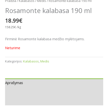
Pradžia
/
Kalabasos
/
Medis
/ Rosamonte kalabasa 190 ml
Rosamonte kalabasa 190 ml
18.99
€
158.25
€
/kg
Firminė Rosamonte kalabasa medžio mylėtojams.
Neturime
Kategorijos:
Kalabasos
,
Medis
Aprašymas
Papildoma informacija
Atsiliepimai (0)