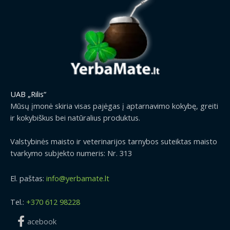
UAB „Rilis“
Mūsų įmonė skiria visas pajėgas į aptarnavimo kokybę, greiti
ir kokybiškus bei natūralius produktus.
Valstybinės maisto ir veterinarijos tarnybos suteiktas maisto
tvarkymo subjekto numeris: Nr. 313
El. paštas:
info@yerbamate.lt
Tel.:
+370 612 98228
acebook