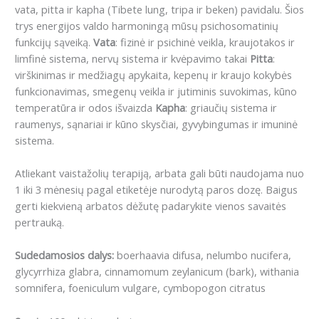
vata, pitta ir kapha (Tibete lung, tripa ir beken) pavidalu. Šios
trys energijos valdo harmoningą mūsų psichosomatinių
funkcijų sąveiką.
Vata
: fizinė ir psichinė veikla, kraujotakos ir
limfinė sistema, nervų sistema ir kvėpavimo takai
Pitta
:
virškinimas ir medžiagų apykaita, kepenų ir kraujo kokybės
funkcionavimas, smegenų veikla ir jutiminis suvokimas, kūno
temperatūra ir odos išvaizda
Kapha
: griaučių sistema ir
raumenys, sąnariai ir kūno skysčiai, gyvybingumas ir imuninė
sistema.
Atliekant vaistažolių terapiją, arbata gali būti naudojama nuo
1 iki 3 mėnesių pagal etiketėje nurodytą paros dozę. Baigus
gerti kiekvieną arbatos dėžutę padarykite vienos savaitės
pertrauką.
Sudedamosios dalys:
boerhaavia difusa, nelumbo nucifera,
glycyrrhiza glabra, cinnamomum zeylanicum (bark), withania
somnifera, foeniculum vulgare, cymbopogon citratus