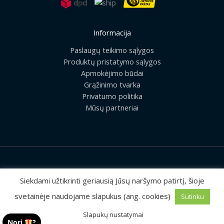
Informacija
Paslaugų teikimo sąlygos
Produktų pristatymo sąlygos
Apmokėjimo būdai
Grąžinimo tvarka
Privatumo politika
Mūsų partneriai
2026 © Visos teisės saugomos | UAB „Rilis“
Siekdami užtikrinti geriausią Jūsų naršymo patirtį, šioje
svetainėje naudojame slapukus (ang. cookies)
Sutinku
Sprendimas:
MEDIAERN
Slapukų nustatymai
Nori
?