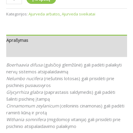
Kategorijos:
Ajurveda arbatos
,
Ajurveda sveikatai
Aprašymas
Atsiliepimai (0)
Boerhaavia difusa
(gulsčioji glemžūnė) gali padėti palaikyti
nervų sistemos atsipalaidavimą
Nelumbo nucifera
(riešutinis lotosas) gali prisidėti prie
psichinės pusiausvyros
Glycyrrhiza glabra
(paprastasis saldymedis) gali padėti
šalinti psichinę įtampą
Cinnamomum zeylanicum
(ceiloninis cinamonas) gali padėti
raminti kūną ir protą
Withania somnifera
(migdomoji vitanija) gali prisidėti prie
psichinio atsipalaidavimo palaikymo