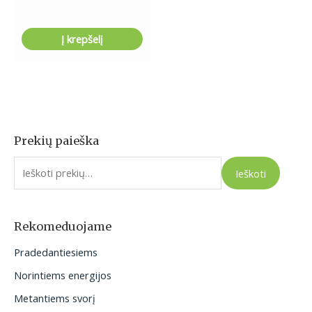
Į krepšelį
Prekių paieška
I
e
Ieškoti
š
k
o
Rekomeduojame
t
Pradedantiesiems
i
Norintiems energijos
:
Metantiems svorį