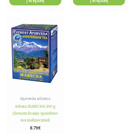
Į krepšelį
Į krepšelį
Ajurveda arbatos
Arbata MARICHA 100 g
(žemam kraujo spaudimo
normalizavimui)
8.79
€