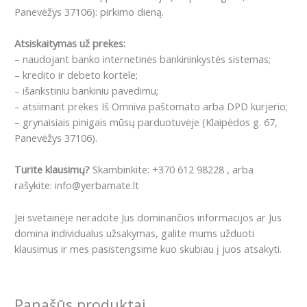
Panevėžys 37106): pirkimo dieną.
Atsiskaitymas už prekes:
– naudojant banko internetinės bankininkystės sistemas;
– kredito ir debeto kortele;
– išankstiniu bankiniu pavedimu;
– atsiimant prekes Iš Omniva paštomato arba DPD kurjerio;
– grynaisiais pinigais mūsų parduotuvėje (Klaipėdos g. 67,
Panevėžys 37106).
Turite klausimų?
Skambinkite: +370 612 98228 , arba
rašykite: info@yerbamate.lt
Jei svetainėje neradote Jus dominančios informacijos ar Jus
domina individualus užsakymas, galite mums užduoti
klausimus ir mes pasistengsime kuo skubiau į juos atsakyti.
Panašūs produktai