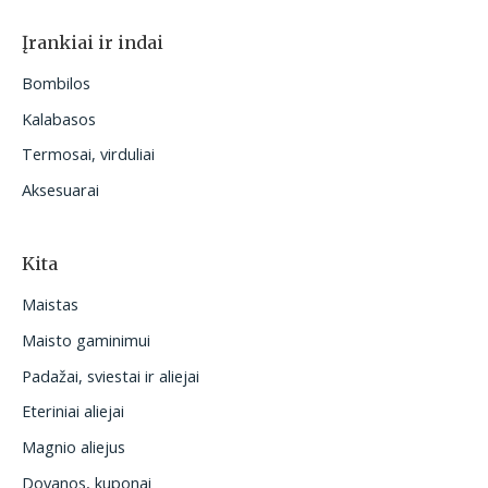
Įrankiai ir indai
Bombilos
Kalabasos
Termosai, virduliai
Aksesuarai
Kita
Maistas
Maisto gaminimui
Padažai, sviestai ir aliejai
Eteriniai aliejai
Magnio aliejus
Dovanos, kuponai