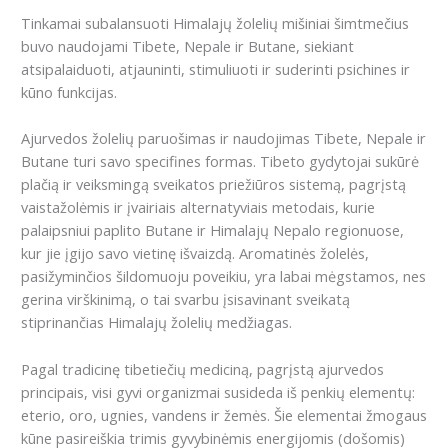
Tinkamai subalansuoti Himalajų žolelių mišiniai šimtmečius
buvo naudojami Tibete, Nepale ir Butane, siekiant
atsipalaiduoti, atjauninti, stimuliuoti ir suderinti psichines ir
kūno funkcijas.
Ajurvedos žolelių paruošimas ir naudojimas Tibete, Nepale ir
Butane turi savo specifines formas. Tibeto gydytojai sukūrė
plačią ir veiksmingą sveikatos priežiūros sistemą, pagrįstą
vaistažolėmis ir įvairiais alternatyviais metodais, kurie
palaipsniui paplito Butane ir Himalajų Nepalo regionuose,
kur jie įgijo savo vietinę išvaizdą. Aromatinės žolelės,
pasižyminčios šildomuoju poveikiu, yra labai mėgstamos, nes
gerina virškinimą, o tai svarbu įsisavinant sveikatą
stiprinančias Himalajų žolelių medžiagas.
Pagal tradicinę tibetiečių mediciną, pagrįstą ajurvedos
principais, visi gyvi organizmai susideda iš penkių elementų:
eterio, oro, ugnies, vandens ir žemės. Šie elementai žmogaus
kūne pasireiškia trimis gyvybinėmis energijomis (došomis)