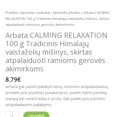
akimirkoms
Pradžia
/
Ajurveda sveikatai
/
Ajurveda arbatos
/ Arbata CALMING
RELAXATION 100 g Tradicinis Himalajų vaistažolių mišinys, skirtas
atpalaiduoti ramioms gerovės akimirkoms
Arbata CALMING RELAXATION
100 g Tradicinis Himalajų
vaistažolių mišinys, skirtas
atpalaiduoti ramioms gerovės
akimirkoms
8.79
€
Arbata gali padėti palaikyti nervų sistemos atsipalaidavimą,
prisidėti prie psichinės pusiausvyros
,
padėti šalinti psichinę
įtampą bei raminti kūną ir protą. Gali padėti prie psichinio
atsipalaidavimo palaikymo.
Į krepšelį