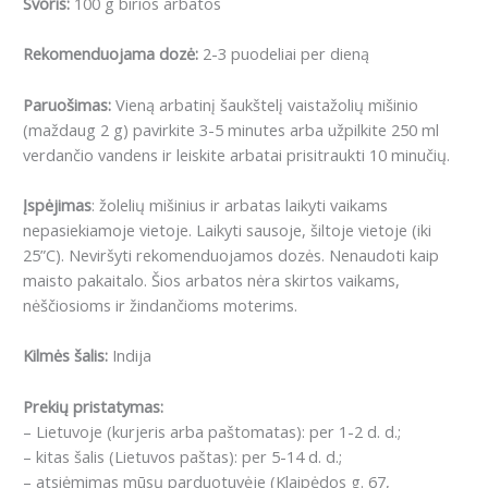
Svoris:
100 g birios arbatos
Rekomenduojama dozė:
2-3 puodeliai per dieną
Paruošimas:
Vieną arbatinį šaukštelį vaistažolių mišinio
(maždaug 2 g) pavirkite 3-5 minutes arba užpilkite 250 ml
verdančio vandens ir leiskite arbatai prisitraukti 10 minučių.
Įspėjimas
: žolelių mišinius ir arbatas laikyti vaikams
nepasiekiamoje vietoje. Laikyti sausoje, šiltoje vietoje (iki
25”C). Neviršyti rekomenduojamos dozės. Nenaudoti kaip
maisto pakaitalo. Šios arbatos nėra skirtos vaikams,
nėščiosioms ir žindančioms moterims.
Kilmės šalis:
Indija
Prekių pristatymas:
– Lietuvoje (kurjeris arba paštomatas): per 1-2 d. d.;
– kitas šalis (Lietuvos paštas): per 5-14 d. d.;
– atsiėmimas mūsų parduotuvėje (Klaipėdos g. 67,