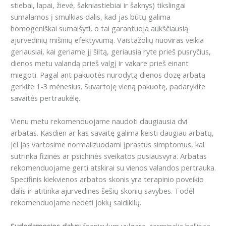
stiebai, lapai, žievė, šakniastiebiai ir šaknys) tikslingai
sumalamos į smulkias dalis, kad jas būtų galima
homogeniškai sumaišyti, o tai garantuoja aukščiausią
ajurvedinių mišinių efektyvumą. Vaistažolių nuoviras veikia
geriausiai, kai geriame jį šiltą, geriausia ryte prieš pusryčius,
dienos metu valandą prieš valgį ir vakare prieš einant
miegoti. Pagal ant pakuotės nurodytą dienos dozę arbatą
gerkite 1-3 mėnesius. Suvartoję vieną pakuotę, padarykite
savaitės pertraukėlę.
Vienu metu rekomenduojame naudoti daugiausia dvi
arbatas. Kasdien ar kas savaitę galima keisti daugiau arbatų,
jei jas vartosime normalizuodami įprastus simptomus, kai
sutrinka fizinės ar psichinės sveikatos pusiausvyra. Arbatas
rekomenduojame gerti atskirai su vienos valandos pertrauka.
Specifinis kiekvienos arbatos skonis yra terapinio poveikio
dalis ir atitinka ajurvedines šešių skonių savybes. Todėl
rekomenduojame nedėti jokių saldiklių.
Sudedamosios dalys:
foeniculum vulgare, terminalia bellirica,