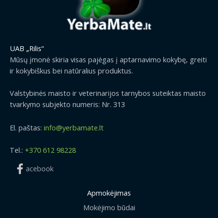
UAB „Rilis“
Mūsų įmonė skiria visas pajėgas į aptarnavimo kokybę, greiti
ir kokybiškus bei natūralius produktus.
Valstybinės maisto ir veterinarijos tarnybos suteiktas maisto
tvarkymo subjekto numeris: Nr. 313
El. paštas:
info@yerbamate.lt
Tel.:
+370 612 98228
acebook
Apmokėjimas
Mokėjimo būdai