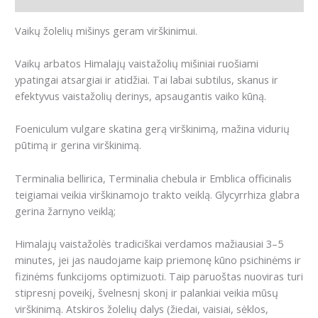
Vaikų žolelių mišinys geram virškinimui.
Vaikų arbatos Himalajų vaistažolių mišiniai ruošiami
ypatingai atsargiai ir atidžiai. Tai labai subtilus, skanus ir
efektyvus vaistažolių derinys, apsaugantis vaiko kūną.
Foeniculum vulgare skatina gerą virškinimą, mažina vidurių
pūtimą ir gerina virškinimą.
Terminalia bellirica, Terminalia chebula ir Emblica officinalis
teigiamai veikia virškinamojo trakto veiklą. Glycyrrhiza glabra
gerina žarnyno veiklą;
Himalajų vaistažolės tradiciškai verdamos mažiausiai 3–5
minutes, jei jas naudojame kaip priemonę kūno psichinėms ir
fizinėms funkcijoms optimizuoti. Taip paruoštas nuoviras turi
stipresnį poveikį, švelnesnį skonį ir palankiai veikia mūsų
virškinimą. Atskiros žolelių dalys (žiedai, vaisiai, sėklos,