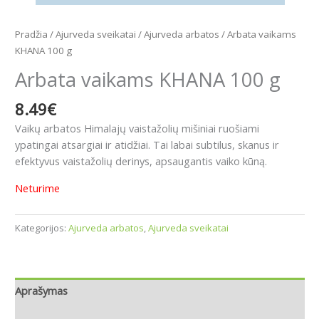
Pradžia
/
Ajurveda sveikatai
/
Ajurveda arbatos
/ Arbata vaikams
KHANA 100 g
Arbata vaikams KHANA 100 g
8.49
€
Vaikų arbatos Himalajų vaistažolių mišiniai ruošiami
ypatingai atsargiai ir atidžiai. Tai labai subtilus, skanus ir
efektyvus vaistažolių derinys, apsaugantis vaiko kūną.
Neturime
Kategorijos:
Ajurveda arbatos
,
Ajurveda sveikatai
Aprašymas
Atsiliepimai (0)