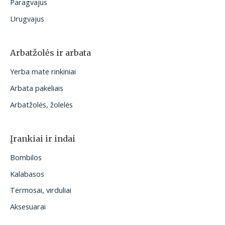
Paragvajus
Urugvajus
Arbatžolės ir arbata
Yerba mate rinkiniai
Arbata pakeliais
Arbatžolės, žolelės
Įrankiai ir indai
Bombilos
Kalabasos
Termosai, virduliai
Aksesuarai