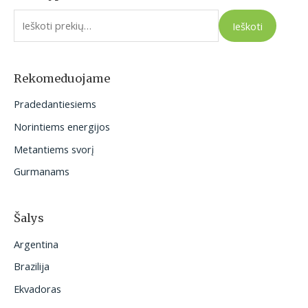
e
Ieškoti
š
k
o
Rekomeduojame
t
Pradedantiesiems
i
Norintiems energijos
:
Metantiems svorį
Gurmanams
Šalys
Argentina
Brazilija
Ekvadoras