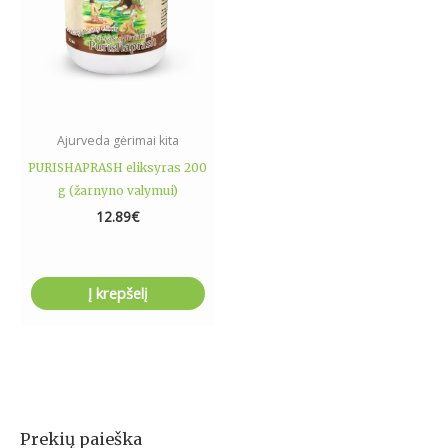
Ajurveda gėrimai kita
PURISHAPRASH eliksyras 200
g (žarnyno valymui)
12.89
€
Į krepšelį
Prekių paieška
I