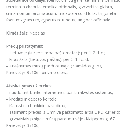
terminalia chebula, emblica officinalis, glycyrrhiza glabra,
cinnamomum aromaticum, tinospora cordifolia, trigonella
foenum-graecum, cyperus rotundus, zingiber officinale.
Kilmės šalis:
Nepalas
Prekių pristatymas:
– Lietuvoje (kurjeris arba paštomatas): per 1-2 d. d.;
– kitas šalis (Lietuvos paštas): per 5-14 d. d.;
– atsiėmimas mūsų parduotuvėje (Klaipėdos g. 67,
Panevėžys 37106): pirkimo dieną.
Atsiskaitymas už prekes:
– naudojant banko internetinės bankininkystės sistemas;
– kredito ir debeto kortele;
– išankstiniu bankiniu pavedimu;
– atsiimant prekes Iš Omniva paštomato arba DPD kurjerio;
– grynaisiais pinigais mūsų parduotuvėje (Klaipėdos g. 67,
Panevėžys 37106).