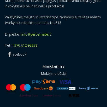
Mūsų įmonė skiria visas pajėgas į aptarnavimo kokybę, greiti
ir kokybiškus bei natūralius produktus.
Valstybinės maisto ir veterinarijos tarnybos suteiktas maisto
tvarkymo subjekto numeris: Nr. 313
El. paštas:
info@yerbamate.lt
Tel.:
+370 612 98228
acebook
Apmokėjimas
Mokėjimo būdai