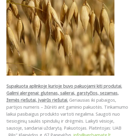
Supakuota aplinkoje kurioje buvo pakuojami kiti produtai.
Galimi alergenai: g
lutenas, salierai, garstyčios, sezamas,
žemės riešutai, įvairūs riešutai.
Geriausias iki pabaigos,
partijos numeris – žiūrėti ant gaminio pakuotės. Tinkamumo
laikui pasibaigus produkto vartoti negalima. Saugoti nuo
tiesioginių saulės spindulių ir drėgmės. Laikyti vėsioje,
sausoje, sandariai uždarytą. Pakuotojas. Platintojas: UAB
„Rilis“ Klaipėdos g. 67 Panevėžys.
info@yerbamate.lt
,