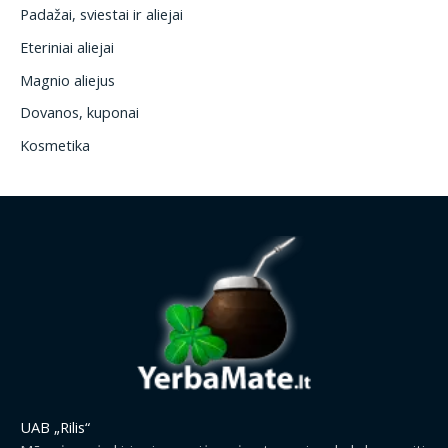
Padažai, sviestai ir aliejai
Eteriniai aliejai
Magnio aliejus
Dovanos, kuponai
Kosmetika
UAB „Rilis“