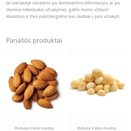
Jei svetainėje neradote Jus dominančios informacijos ar Jus
domina individualus užsakymas, galite mums užduoti
klausimus ir mes pasistengsime kuo skubiau į juos atsakyti.
Panašūs produktai
Price
Price
This
This
range:
range:
product
product
5.99€
14.99€
has
has
through
through
11.99€
27.99€
multiple
multiple
variants.
variants.
The
The
options
options
may
may
be
be
chosen
chosen
on
on
the
the
Riešutai ir kitas maistas
Riešutai ir kitas maistas