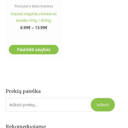
the
Riešutai ir kitas maistas
product
Kepinti migdolų riešutai su
page
druska 500g / 1000g
6.99
€
–
13.99
€
Pasirinkti savybes
Prekių paieška
I
e
Ieškoti
š
k
o
Rekomeduojame