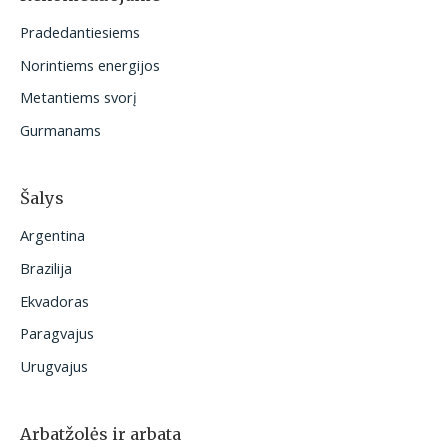
t
Pradedantiesiems
i
Norintiems energijos
:
Metantiems svorį
Gurmanams
Šalys
Argentina
Brazilija
Ekvadoras
Paragvajus
Urugvajus
Arbatžolės ir arbata