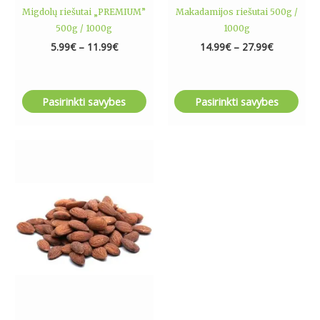
product
product
Migdolų riešutai „PREMIUM”
Makadamijos riešutai 500g /
page
page
500g / 1000g
1000g
5.99
€
–
11.99
€
14.99
€
–
27.99
€
Pasirinkti savybes
Pasirinkti savybes
Price
This
range:
product
6.99€
has
through
13.99€
multiple
variants.
The
options
may
be
chosen
on