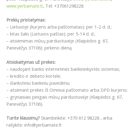
www.yerbamate.lt
, Tel: +37061298228
Prekių pristatymas:
– Lietuvoje (kurjeris arba paštomatas): per 1-2 d. d.;
– kitas šalis (Lietuvos paštas): per 5-14 d. d.;
– atsiėmimas mūsų parduotuvėje (Klaipėdos g. 67,
Panevėžys 37106): pirkimo dieną.
Atsiskaitymas už prekes:
– naudojant banko internetinės bankininkystės sistemas;
– kredito ir debeto kortele;
– išankstiniu bankiniu pavedimu;
– atsiimant prekes Iš Omniva paštomato arba DPD kurjerio;
– grynaisiais pinigais mūsų parduotuvėje (Klaipėdos g. 67,
Panevėžys 37106).
Turite klausimų?
Skambinkite: +370 612 98228 , arba
rašykite: info@yerbamate.lt