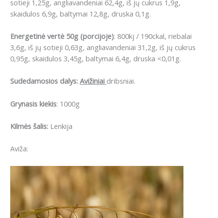
sotieji 1,25g, angliavandeniai 62,4g, iš jų cukrus 1,9g,
skaidulos 6,9g, baltymai 12,8g, druska 0,1g.
Energetinė vertė 50g (porcijoje)
: 800kj / 190ckal, riebalai
3,6g, iš jų sotieji 0,63g, angliavandeniai 31,2g, iš jų cukrus
0,95g, skaidulos 3,45g, baltymai 6,4g, druska <0,01g.
Sudedamosios dalys:
Avižiniai
dribsniai.
Grynasis kiekis
: 1000g
Kilmės šalis:
Lenkija
Aviža: