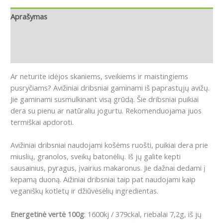
Aprašymas
Papildoma informacija
Atsiliepimai (0)
Ar neturite idėjos skaniems, sveikiems ir maistingiems
pusryčiams?
Avižiniai dribsniai gaminami iš paprastųjų avižų.
Jie gaminami susmulkinant visą grūdą.
Šie dribsniai puikiai
dera su pienu ar natūraliu jogurtu.
Rekomenduojama juos
termiškai apdoroti.
Avižiniai dribsniai naudojami košėms ruošti, puikiai dera prie
miuslių, granolos, sveikų batonėlių.
Iš jų galite kepti
sausainius, pyragus, įvairius makaronus.
Jie dažnai dedami į
kepamą duoną. A
ižiniai dribsniai taip pat naudojami kaip
veganiškų kotletų ir džiūvėsėlių ingredientas.
Energetinė vertė 100g
: 1600kj / 379ckal, riebalai 7,2g, iš jų