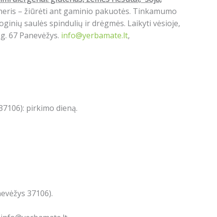
umeris – žiūrėti ant gaminio pakuotės. Tinkamumo
ginių saulės spindulių ir drėgmės. Laikyti vėsioje,
s g. 67 Panevėžys.
info@yerbamate.lt
,
7106): pirkimo dieną.
nevėžys 37106).