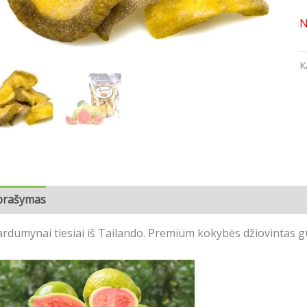
N
K
prašymas
Atsiliepimai (0)
rdumynai tiesiai iš Tailando. Premium kokybės džiovintas g