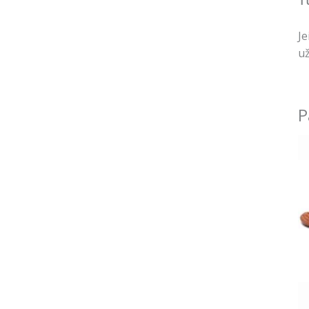
Tu
Je
už
P