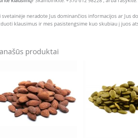
rite klausimų?
Skambinkite: +370 612 98228 , arba rašykite
i svetainėje neradote Jus dominančios informacijos ar Jus 
duoti klausimus ir mes pasistengsime kuo skubiau į juos ats
anašūs produktai
Price
This
This
range:
product
produ
6.99€
has
has
through
13.99€
multiple
multip
variants.
varian
The
The
options
optio
may
may
be
be
chosen
chose