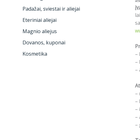
įv
Padažai, sviestai ir aliejai
la
Eteriniai aliejai
sa
w
Magnio aliejus
Dovanos, kuponai
Pr
Kosmetika
– 
– 
– 
At
– 
– 
– 
– 
– 