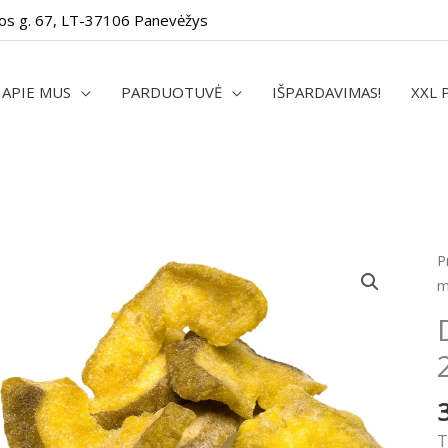
os g. 67, LT-37106 Panevėžys
APIE MUS
PARDUOTUVĖ
IŠPARDAVIMAS!
XXL 
P
m
T