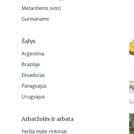
:
Metantiems svorį
Gurmanams
Šalys
Argentina
Brazilija
Ekvadoras
Paragvajus
A
Urugvajus
Ga
Arbatžolės ir arbata
Yerba mate rinkiniai