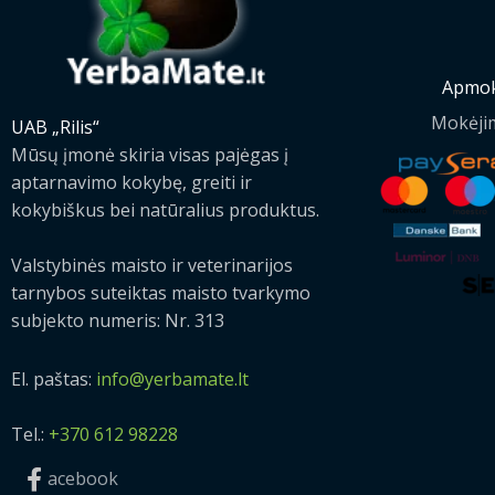
Apmok
Mokėji
UAB „Rilis“
Mūsų įmonė skiria visas pajėgas į
aptarnavimo kokybę, greiti ir
kokybiškus bei natūralius produktus.
Valstybinės maisto ir veterinarijos
tarnybos suteiktas maisto tvarkymo
subjekto numeris: Nr. 313
El. paštas:
info@yerbamate.lt
Tel.:
+370 612 98228
acebook