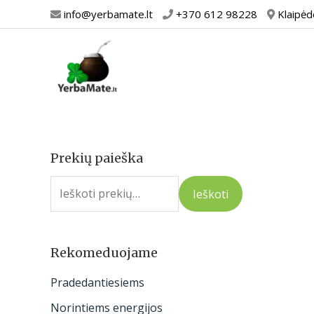
Pereiti
info@yerbamate.lt
+370 612 98228
Klaipėd
prie
turinio
Prekių paieška
I
e
Ieškoti
š
k
o
Rekomeduojame
t
Pradedantiesiems
i
Norintiems energijos