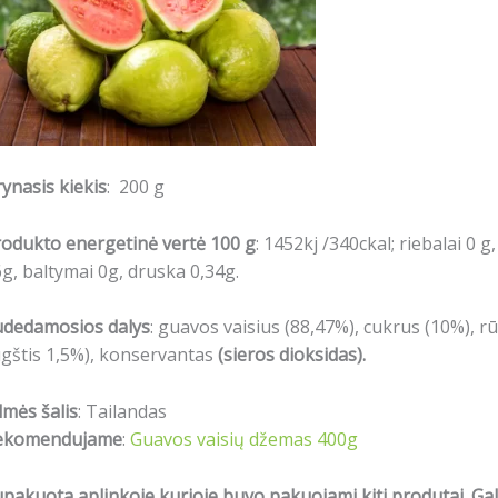
ynasis kiekis
: 200 g
odukto energetinė vertė 100 g
: 1452kj /340ckal; riebalai 0 g,
g, baltymai 0g, druska 0,34g.
udedamosios dalys
: guavos vaisius (88,47%), cukrus (10%), 
gštis 1,5%), konservantas
(sieros dioksidas).
lmės šalis
: Tailandas
ekomendujame
:
Guavos vaisių džemas 400g
pakuota aplinkoje kurioje buvo pakuojami kiti produtai. Gali