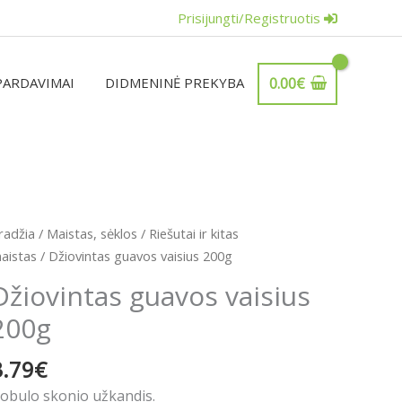
Prisijungti/Registruotis
PARDAVIMAI
DIDMENINĖ PREKYBA
0.00
€
radžia
/
Maistas, sėklos
/
Riešutai ir kitas
aistas
/ Džiovintas guavos vaisius 200g
Džiovintas guavos vaisius
200g
3.79
€
obulo skonio užkandis.