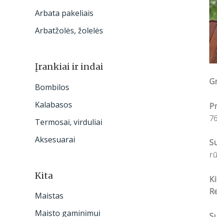
Arbata pakeliais
Arbatžolės, žolelės
Įrankiai ir indai
Gr
Bombilos
Kalabasos
Pr
76
Termosai, virduliai
Aksesuarai
S
rū
Kita
Ki
R
Maistas
Maisto gaminimui
Su