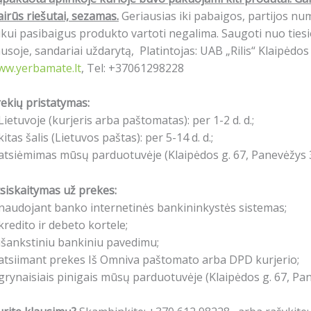
airūs riešutai, sezamas.
Geriausias iki pabaigos, partijos n
ikui pasibaigus produkto vartoti negalima. Saugoti nuo tiesio
usoje, sandariai uždarytą, Platintojas: UAB „Rilis“ Klaipėdo
ww.yerbamate.lt
, Tel: +37061298228
ekių pristatymas:
Lietuvoje (kurjeris arba paštomatas): per 1-2 d. d.;
kitas šalis (Lietuvos paštas): per 5-14 d. d.;
atsiėmimas mūsų parduotuvėje (Klaipėdos g. 67, Panevėžys 3
siskaitymas už prekes:
naudojant banko internetinės bankininkystės sistemas;
kredito ir debeto kortele;
išankstiniu bankiniu pavedimu;
atsiimant prekes Iš Omniva paštomato arba DPD kurjerio;
grynaisiais pinigais mūsų parduotuvėje (Klaipėdos g. 67, Pa