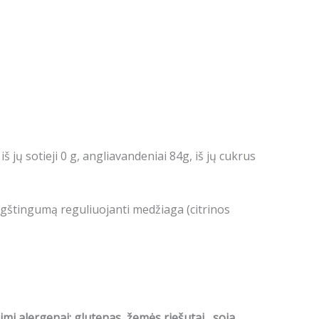
 iš jų sotieji 0 g, angliavandeniai 84g, iš jų cukrus
rūgštingumą reguliuojanti medžiaga (citrinos
mi alergenai: glutenas, žemės riešutai, soja,