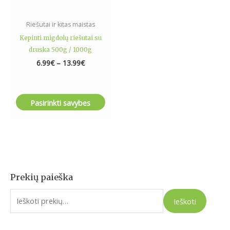
on
the
Riešutai ir kitas maistas
product
Kepinti migdolų riešutai su
page
druska 500g / 1000g
6.99
€
–
13.99
€
Pasirinkti savybes
Prekių paieška
I
e
Ieškoti
š
k