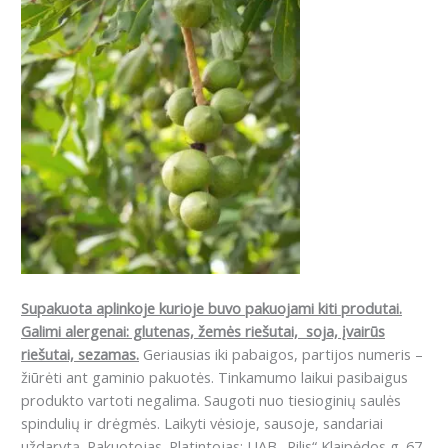
Supakuota aplinkoje kurioje buvo pakuojami kiti produtai.
Galimi alergenai: g
lutenas, žemės riešutai, soja, įvairūs
riešutai, sezamas.
Geriausias iki pabaigos, partijos numeris –
žiūrėti ant gaminio pakuotės. Tinkamumo laikui pasibaigus
produkto vartoti negalima. Saugoti nuo tiesioginių saulės
spindulių ir drėgmės. Laikyti vėsioje, sausoje, sandariai
uždarytą. Pakuotojas. Platintojas: UAB „Rilis“ Klaipėdos g. 67