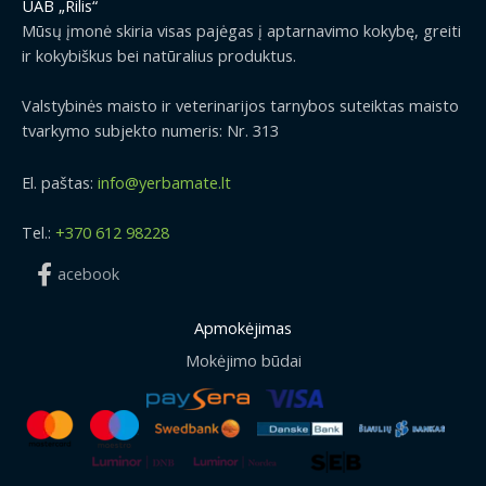
UAB „Rilis“
Mūsų įmonė skiria visas pajėgas į aptarnavimo kokybę, greiti
ir kokybiškus bei natūralius produktus.
Valstybinės maisto ir veterinarijos tarnybos suteiktas maisto
tvarkymo subjekto numeris: Nr. 313
El. paštas:
info@yerbamate.lt
Tel.:
+370 612 98228
acebook
Apmokėjimas
Mokėjimo būdai