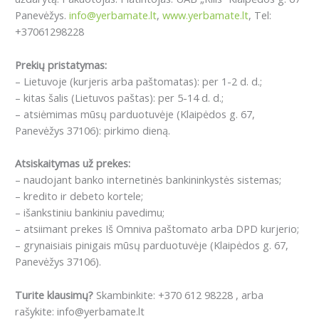
Panevėžys.
info@yerbamate.lt
,
www.yerbamate.lt
, Tel:
+37061298228
Prekių pristatymas:
– Lietuvoje (kurjeris arba paštomatas): per 1-2 d. d.;
– kitas šalis (Lietuvos paštas): per 5-14 d. d.;
– atsiėmimas mūsų parduotuvėje (Klaipėdos g. 67,
Panevėžys 37106): pirkimo dieną.
Atsiskaitymas už prekes:
– naudojant banko internetinės bankininkystės sistemas;
– kredito ir debeto kortele;
– išankstiniu bankiniu pavedimu;
– atsiimant prekes Iš Omniva paštomato arba DPD kurjerio;
– grynaisiais pinigais mūsų parduotuvėje (Klaipėdos g. 67,
Panevėžys 37106).
Turite klausimų?
Skambinkite: +370 612 98228 , arba
rašykite: info@yerbamate.lt