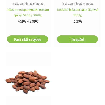
the
Riešutai ir kitas maistas
Riešutai ir kitas maistas
product
Džiovintos spanguolės (Ocean
Bolivinė balanda balta (Kynva)
page
Spray) 500g / 1000g
1000g
4.59
€
–
8.99
€
6.39
€
Pasirinkti savybes
Į krepšelį
Price
This
range:
product
6.99€
has
through
13.99€
multiple
variants.
The
options
may
be
chosen