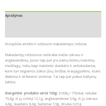
Aprašymas
Papildoma informacija
Atsiliepimai (0)
Kruopščiai atrinkti ir sufasuoti makadamijos riešutai.
Makadamijų riešutuose natūraliai mažai cukraus ir
angliavandenių. Juose taip pat yra įvairių būtinų maistinių
medžiagų, tokių kaip maistinės skaidulos ir antioksidantai,
kurie turi teigiamos įtakos Jūsų širdžiai, kraujagyslėms, esant
diabetui ir virškinimo sistemai. Tai taip pat puikus baltymų
šaltinis.
Energetinė produkto vertė 100g:
3163kj / 753ckal, riebalai
75,8g, iš jų sotiieji 12,1g, angliavandeniai 5,6g, iš jų cukraus
4,6g, skaidulos 8,6g, baltymai 7,9g, druska 0,01g.