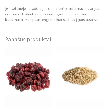
Jei svetainėje neradote Jus dominančios informacijos ar Jus
domina individualus užsakymas, galite mums užduoti
klausimus ir mes pasistengsime kuo skubiau į juos atsakyti.
Panašūs produktai
Price
This
range:
product
4.59€
has
through
8.99€
multiple
variants.
The
options
may
be
chosen
on