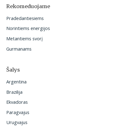
o
Rekomeduojame
t
Pradedantiesiems
i
Norintiems energijos
:
Metantiems svorį
Gurmanams
Šalys
Argentina
Brazilija
Ekvadoras
Paragvajus
Urugvajus