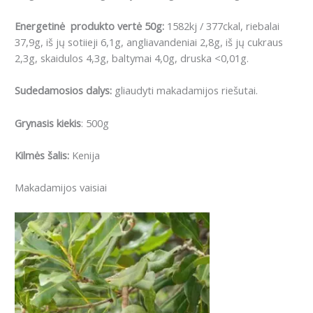
Energetinė produkto vertė 50g:
1582kj / 377ckal, riebalai
37,9g, iš jų sotiieji 6,1g, angliavandeniai 2,8g, iš jų cukraus
2,3g, skaidulos 4,3g, baltymai 4,0g, druska <0,01g.
Sudedamosios dalys:
gliaudyti makadamijos riešutai.
Grynasis kiekis
: 500g
Kilmės šalis:
Kenija
Makadamijos vaisiai