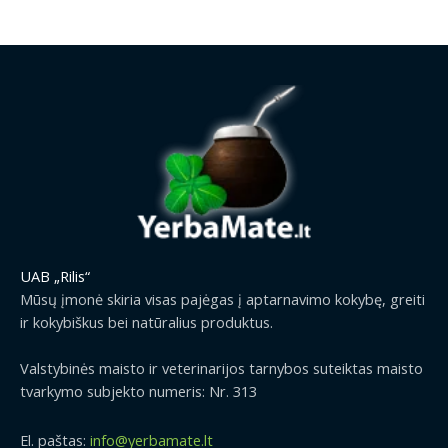
UAB „Rilis“
Mūsų įmonė skiria visas pajėgas į aptarnavimo kokybę, greiti
ir kokybiškus bei natūralius produktus.
Valstybinės maisto ir veterinarijos tarnybos suteiktas maisto
tvarkymo subjekto numeris: Nr. 313
El. paštas:
info@yerbamate.lt