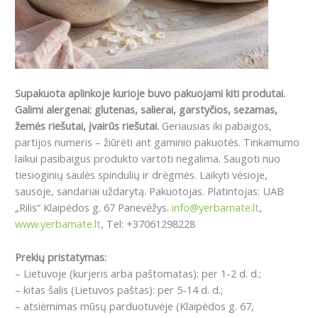
Supakuota aplinkoje kurioje buvo pakuojami kiti produtai.
Galimi alergenai: g
lutenas, salierai, garstyčios, sezamas,
žemės riešutai, įvairūs riešutai.
Geriausias iki pabaigos,
partijos numeris – žiūrėti ant gaminio pakuotės. Tinkamumo
laikui pasibaigus produkto vartoti negalima. Saugoti nuo
tiesioginių saulės spindulių ir drėgmės. Laikyti vėsioje,
sausoje, sandariai uždarytą. Pakuotojas. Platintojas: UAB
„Rilis“ Klaipėdos g. 67 Panevėžys.
info@yerbamate.lt
,
www.yerbamate.lt
, Tel: +37061298228
Prekių pristatymas:
– Lietuvoje (kurjeris arba paštomatas): per 1-2 d. d.;
– kitas šalis (Lietuvos paštas): per 5-14 d. d.;
– atsiėmimas mūsų parduotuvėje (Klaipėdos g. 67,