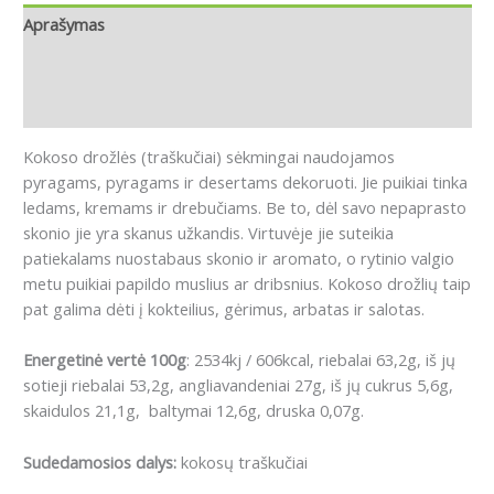
Aprašymas
Papildoma informacija
Atsiliepimai (0)
Kokoso drožlės (traškučiai) sėkmingai naudojamos
pyragams, pyragams ir desertams dekoruoti.
Jie puikiai tinka
ledams, kremams ir drebučiams.
Be to, dėl savo nepaprasto
skonio jie yra skanus užkandis.
Virtuvėje jie suteikia
patiekalams nuostabaus skonio ir aromato, o rytinio valgio
metu puikiai papildo muslius ar dribsnius.
Kokoso drožlių taip
pat galima dėti į kokteilius, gėrimus, arbatas ir salotas.
Energetinė vertė 100g
: 2534kj / 606kcal, riebalai 63,2g, iš jų
sotieji riebalai 53,2g, angliavandeniai 27g, iš jų cukrus 5,6g,
skaidulos 21,1g, baltymai 12,6g, druska 0,07g.
Sudedamosios dalys:
kokosų traškučiai