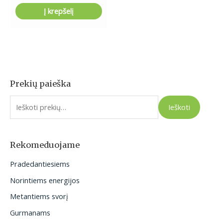
Į krepšelį
Prekių paieška
I
e
Ieškoti
š
k
o
Rekomeduojame
t
Pradedantiesiems
i
Norintiems energijos
:
Metantiems svorį
Gurmanams