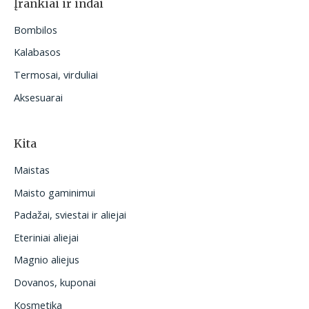
Įrankiai ir indai
Bombilos
Kalabasos
Termosai, virduliai
Aksesuarai
Kita
Maistas
Maisto gaminimui
Padažai, sviestai ir aliejai
Eteriniai aliejai
Magnio aliejus
Dovanos, kuponai
Kosmetika