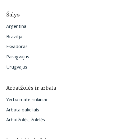
Šalys
Argentina
Brazilija
Ekvadoras
Paragvajus
Urugvajus
Arbatžolės ir arbata
Yerba mate rinkiniai
Arbata pakeliais
Arbatžolės, žolelės