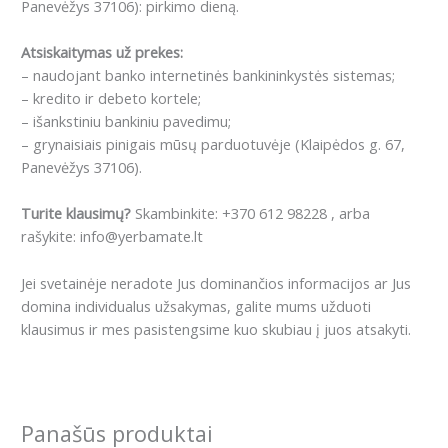
Panevėžys 37106): pirkimo dieną.
Atsiskaitymas už prekes:
– naudojant banko internetinės bankininkystės sistemas;
– kredito ir debeto kortele;
– išankstiniu bankiniu pavedimu;
– grynaisiais pinigais mūsų parduotuvėje (Klaipėdos g. 67,
Panevėžys 37106).
Turite klausimų?
Skambinkite: +370 612 98228 , arba
rašykite: info@yerbamate.lt
Jei svetainėje neradote Jus dominančios informacijos ar Jus
domina individualus užsakymas, galite mums užduoti
klausimus ir mes pasistengsime kuo skubiau į juos atsakyti.
Panašūs produktai