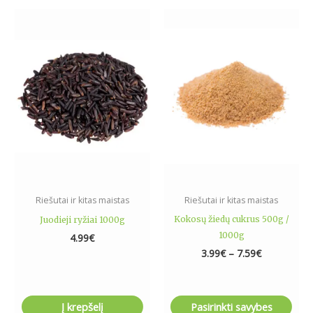
Price
This
range:
product
3.99€
has
through
7.59€
multiple
variants.
The
options
may
be
chosen
on
the
Riešutai ir kitas maistas
Riešutai ir kitas maistas
product
Kokosų žiedų cukrus 500g /
Juodieji ryžiai 1000g
page
1000g
4.99
€
3.99
€
–
7.59
€
Į krepšelį
Pasirinkti savybes