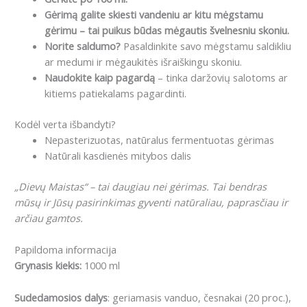
Gėrimą galite skiesti vandeniu ar kitu mėgstamu
gėrimu – tai puikus būdas mėgautis švelnesniu skoniu.
Norite saldumo?
Pasaldinkite savo mėgstamu saldikliu
ar medumi ir mėgaukitės išraiškingu skoniu.
Naudokite kaip pagardą
– tinka daržovių salotoms ar
kitiems patiekalams pagardinti.
Kodėl verta išbandyti?
Nepasterizuotas, natūralus fermentuotas gėrimas
Natūrali kasdienės mitybos dalis
„Dievų Maistas“ – tai daugiau nei gėrimas. Tai bendras
mūsų ir Jūsų pasirinkimas gyventi natūraliau, paprasčiau ir
arčiau gamtos.
Papildoma informacija
Grynasis kiekis:
1000 ml
Sudedamosios dalys
: geriamasis vanduo, česnakai (20 proc.),