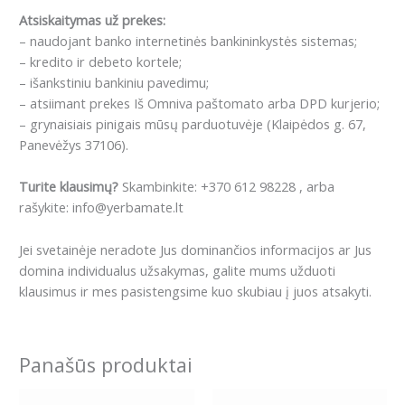
Atsiskaitymas už prekes:
– naudojant banko internetinės bankininkystės sistemas;
– kredito ir debeto kortele;
– išankstiniu bankiniu pavedimu;
– atsiimant prekes Iš Omniva paštomato arba DPD kurjerio;
– grynaisiais pinigais mūsų parduotuvėje (Klaipėdos g. 67,
Panevėžys 37106).
Turite klausimų?
Skambinkite: +370 612 98228 , arba
rašykite: info@yerbamate.lt
Jei svetainėje neradote Jus dominančios informacijos ar Jus
domina individualus užsakymas, galite mums užduoti
klausimus ir mes pasistengsime kuo skubiau į juos atsakyti.
Panašūs produktai