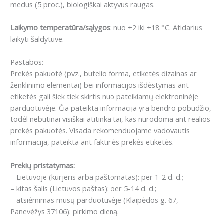
medus (5 proc.), biologiškai aktyvus raugas.
Laikymo temperatūra/sąlygos:
nuo +2 iki +18 °C. Atidarius
laikyti šaldytuve.
Pastabos:
Prekės pakuotė (pvz., butelio forma, etiketės dizainas ar
ženklinimo elementai) bei informacijos išdėstymas ant
etiketės gali šiek tiek skirtis nuo pateikiamų elektroninėje
parduotuvėje. Čia pateikta informacija yra bendro pobūdžio,
todėl nebūtinai visiškai atitinka tai, kas nurodoma ant realios
prekės pakuotės. Visada rekomenduojame vadovautis
informacija, pateikta ant faktinės prekės etiketės.
Prekių pristatymas:
– Lietuvoje (kurjeris arba paštomatas): per 1-2 d. d.;
– kitas šalis (Lietuvos paštas): per 5-14 d. d.;
– atsiėmimas mūsų parduotuvėje (Klaipėdos g. 67,
Panevėžys 37106): pirkimo dieną.