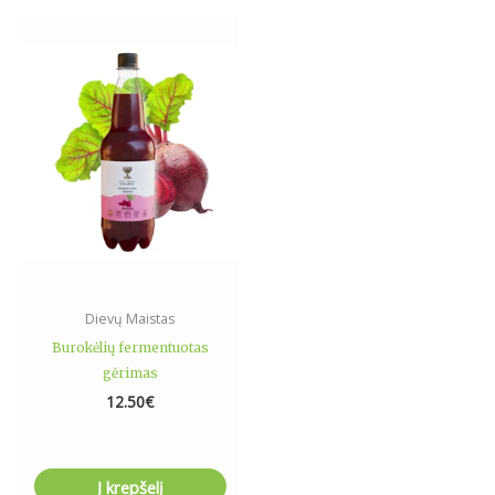
Dievų Maistas
Burokėlių fermentuotas
gėrimas
12.50
€
Į krepšelį