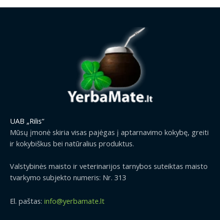
UAB „Rilis“
Mūsų įmonė skiria visas pajėgas į aptarnavimo kokybę, greiti
ir kokybiškus bei natūralius produktus.
Valstybinės maisto ir veterinarijos tarnybos suteiktas maisto
tvarkymo subjekto numeris: Nr. 313
El. paštas:
info@yerbamate.lt