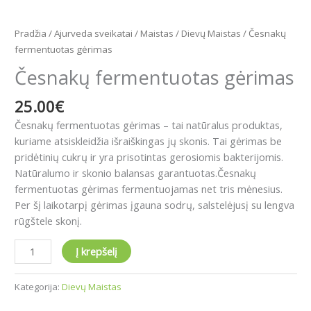
Pradžia
/
Ajurveda sveikatai
/
Maistas
/
Dievų Maistas
/ Česnakų
fermentuotas gėrimas
Česnakų fermentuotas gėrimas
25.00
€
Česnakų fermentuotas gėrimas – tai natūralus produktas,
kuriame atsiskleidžia išraiškingas jų skonis. Tai gėrimas be
pridėtinių cukrų ir yra prisotintas gerosiomis bakterijomis.
Natūralumo ir skonio balansas garantuotas.Česnakų
fermentuotas gėrimas fermentuojamas net tris mėnesius.
Per šį laikotarpį gėrimas įgauna sodrų, salstelėjusį su lengva
rūgštele skonį.
Į krepšelį
Kategorija:
Dievų Maistas