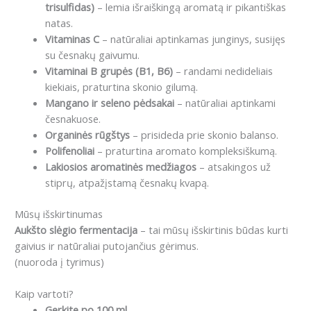
trisulfidas)
– lemia išraiškingą aromatą ir pikantiškas
natas.
Vitaminas C
– natūraliai aptinkamas junginys, susijęs
su česnakų gaivumu.
Vitaminai B grupės (B1, B6)
– randami nedideliais
kiekiais, praturtina skonio gilumą.
Mangano ir seleno pėdsakai
– natūraliai aptinkami
česnakuose.
Organinės rūgštys
– prisideda prie skonio balanso.
Polifenoliai
– praturtina aromato kompleksiškumą.
Lakiosios aromatinės medžiagos
– atsakingos už
stiprų, atpažįstamą česnakų kvapą.
Mūsų išskirtinumas
Aukšto slėgio fermentacija
– tai mūsų išskirtinis būdas kurti
gaivius ir natūraliai putojančius gėrimus.
(nuoroda į tyrimus)
Kaip vartoti?
Gerkite po 100 ml.