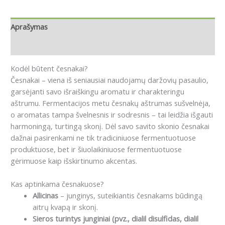
Aprašymas
Atsiliepimai (0)
Kodėl būtent česnakai?
Česnakai – viena iš seniausiai naudojamų daržovių pasaulio,
garsėjanti savo išraiškingu aromatu ir charakteringu
aštrumu. Fermentacijos metu česnakų aštrumas sušvelnėja,
o aromatas tampa švelnesnis ir sodresnis – tai leidžia išgauti
harmoningą, turtingą skonį. Dėl savo savito skonio česnakai
dažnai pasirenkami ne tik tradiciniuose fermentuotuose
produktuose, bet ir šiuolaikiniuose fermentuotuose
gėrimuose kaip išskirtinumo akcentas.
Kas aptinkama česnakuose?
Allicinas
– junginys, suteikiantis česnakams būdingą
aitrų kvapą ir skonį.
Sieros turintys junginiai (pvz., dialil disulfidas, dialil