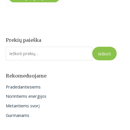
Prekių paieška
I
e
Ieškoti
š
k
o
Rekomeduojame
t
Pradedantiesiems
i
Norintiems energijos
:
Metantiems svorį
Gurmanams