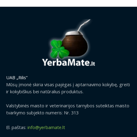
UAB „Rilis“
Mūsų įmonė skiria visas pajėgas į aptarnavimo kokybę, greiti
ir kokybiškus bei natūralius produktus.
Valstybinės maisto ir veterinarijos tarnybos suteiktas maisto
tvarkymo subjekto numeris: Nr. 313
El. paštas:
info@yerbamate.lt