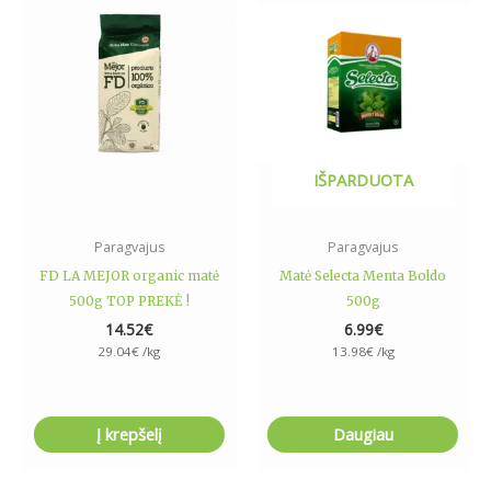
IŠPARDUOTA
Paragvajus
Paragvajus
FD LA MEJOR organic matė
Matė Selecta Menta Boldo
500g TOP PREKĖ !
500g
14.52
€
6.99
€
29.04
€
/kg
13.98
€
/kg
Į krepšelį
Daugiau