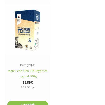
Paragvajus
Matė Fede Rico FD Organico
orginal 500g
12.89
€
25.78
€
/kg
Į krepšelį