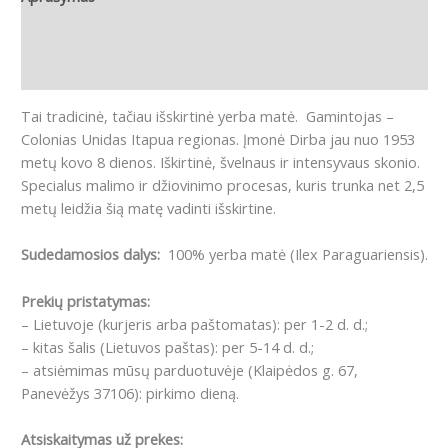
Papildoma informacija
Atsiliepimai (0)
Tai tradicinė, tačiau išskirtinė yerba matė. Gamintojas –
Colonias Unidas Itapua regionas. Įmonė Dirba jau nuo 1953
metų kovo 8 dienos. Iškirtinė, švelnaus ir intensyvaus skonio.
Specialus malimo ir džiovinimo procesas, kuris trunka net 2,5
metų leidžia šią matę vadinti išskirtine.
Sudedamosios dalys:
100% yerba matė (Ilex Paraguariensis).
Prekių pristatymas:
– Lietuvoje (kurjeris arba paštomatas): per 1-2 d. d.;
– kitas šalis (Lietuvos paštas): per 5-14 d. d.;
– atsiėmimas mūsų parduotuvėje (Klaipėdos g. 67,
Panevėžys 37106): pirkimo dieną.
Atsiskaitymas už prekes: