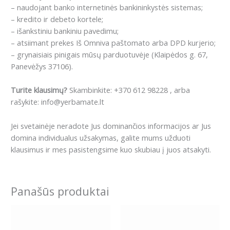
– naudojant banko internetinės bankininkystės sistemas;
– kredito ir debeto kortele;
– išankstiniu bankiniu pavedimu;
– atsiimant prekes Iš Omniva paštomato arba DPD kurjerio;
– grynaisiais pinigais mūsų parduotuvėje (Klaipėdos g. 67,
Panevėžys 37106).
Turite klausimų?
Skambinkite: +370 612 98228 , arba
rašykite: info@yerbamate.lt
Jei svetainėje neradote Jus dominančios informacijos ar Jus
domina individualus užsakymas, galite mums užduoti
klausimus ir mes pasistengsime kuo skubiau į juos atsakyti.
Panašūs produktai