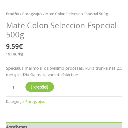
Pradžia
/
Paragvajus
/ Matė Colon Seleccion Especial 500g
Matė Colon Seleccion Especial
500g
9.59
€
19.18
€
/kg
Specialus malimo ir džiovinimo procesas, kuris trunka net 2,5
metų leidžia šią matę vadinti išskirtine.
Į krepšelį
Kategorija:
Paragvajus
Aprašymas