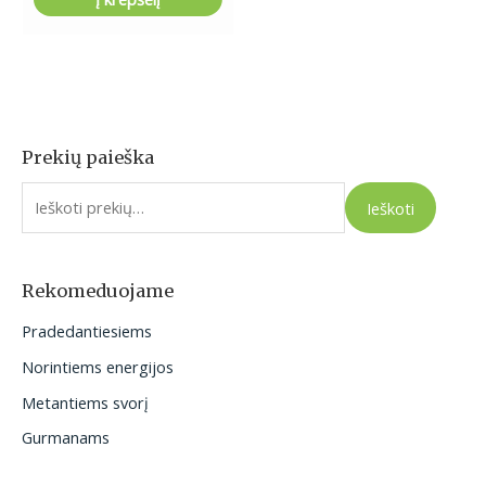
Prekių paieška
I
e
Ieškoti
š
k
o
Rekomeduojame
t
Pradedantiesiems
i
Norintiems energijos
:
Metantiems svorį
Gurmanams