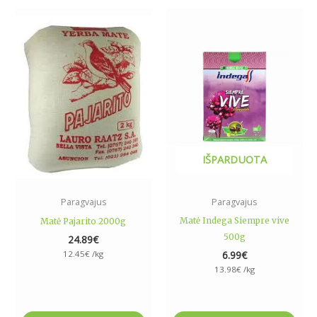
IŠPARDUOTA
Paragvajus
Paragvajus
Matė Indega Siempre vive
Matė Pajarito 2000g
500g
24.89
€
12.45
€
/kg
6.99
€
13.98
€
/kg