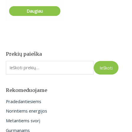
Daugiau
Prekių paieška
I
e
Ieškoti
š
k
o
Rekomeduojame
t
Pradedantiesiems
i
Norintiems energijos
:
Metantiems svorį
Gurmanams