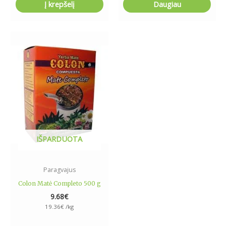
Į krepšelį
Daugiau
IŠPARDUOTA
Paragvajus
Colon Matė Completo 500 g
9.68
€
19.36
€
/kg