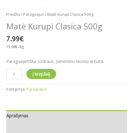
Pradžia
/
Paragvajus
/ Matė Kurupi Clasica 500g
Matė Kurupi Clasica 500g
7.99
€
15.98
€
/kg
Paragvajietiška sodraus, įsimintino skonio arbata.
Į krepšelį
Kategorija:
Paragvajus
Aprašymas
Papildoma informacija