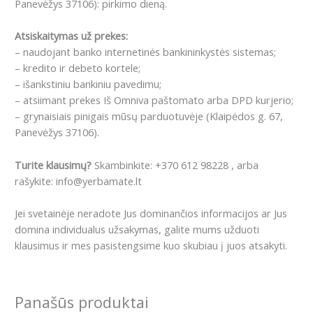
Panevėžys 37106): pirkimo dieną.
Atsiskaitymas už prekes:
– naudojant banko internetinės bankininkystės sistemas;
– kredito ir debeto kortele;
– išankstiniu bankiniu pavedimu;
– atsiimant prekes Iš Omniva paštomato arba DPD kurjerio;
– grynaisiais pinigais mūsų parduotuvėje (Klaipėdos g. 67,
Panevėžys 37106).
Turite klausimų?
Skambinkite: +370 612 98228 , arba
rašykite: info@yerbamate.lt
Jei svetainėje neradote Jus dominančios informacijos ar Jus
domina individualus užsakymas, galite mums užduoti
klausimus ir mes pasistengsime kuo skubiau į juos atsakyti.
Panašūs produktai