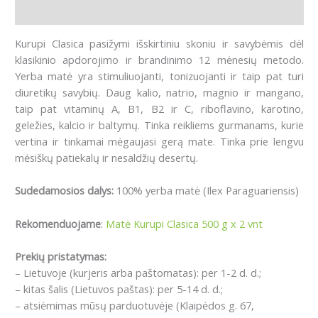
Atsiliepimai (0)
Kurupi Clasica pasižymi išskirtiniu skoniu ir savybėmis dėl
klasikinio apdorojimo ir brandinimo 12 mėnesių metodo.
Yerba matė yra stimuliuojanti, tonizuojanti ir taip pat turi
diuretikų savybių. Daug kalio, natrio, magnio ir mangano,
taip pat vitaminų A, B1, B2 ir C, riboflavino, karotino,
geležies, kalcio ir baltymų. Tinka reikliems gurmanams, kurie
vertina ir tinkamai mėgaujasi gerą mate. Tinka prie lengvu
mėsiškų patiekalų ir nesaldžių desertų.
Sudedamosios dalys:
100% yerba matė (Ilex Paraguariensis)
Rekomenduojame
:
Matė Kurupi Clasica 500 g x 2 vnt
Prekių pristatymas:
– Lietuvoje (kurjeris arba paštomatas): per 1-2 d. d.;
– kitas šalis (Lietuvos paštas): per 5-14 d. d.;
– atsiėmimas mūsų parduotuvėje (Klaipėdos g. 67,