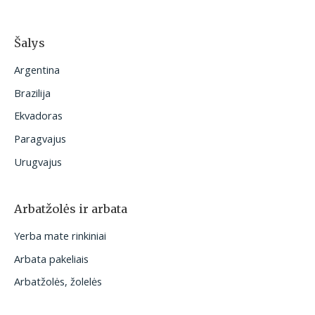
Šalys
Argentina
Brazilija
Ekvadoras
Paragvajus
Urugvajus
Arbatžolės ir arbata
Yerba mate rinkiniai
Arbata pakeliais
Arbatžolės, žolelės